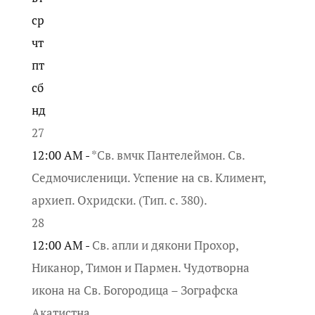
ср
чт
пт
сб
нд
27
12:00 AM -
*Св. вмчк Пантелеймон. Св.
Седмочисленици. Успение на св. Климент,
архиеп. Охридски. (Тип. с. 380).
28
12:00 AM -
Св. апли и дякони Прохор,
Никанор, Тимон и Пармен. Чудотворна
икона на Св. Богородица – Зографска
Акатистна.