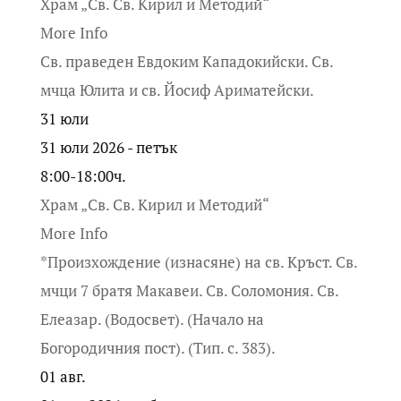
Храм „Св. Св. Кирил и Методий“
More Info
Св. праведен Евдоким Кападокийски. Св.
мчца Юлита и св. Йосиф Ариматейски.
31
юли
31 юли 2026 - петък
8:00-18:00ч.
Храм „Св. Св. Кирил и Методий“
More Info
*Произхождение (изнасяне) на св. Кръст. Св.
мчци 7 братя Макавеи. Св. Соломония. Св.
Елеазар. (Водосвет). (Начало на
Богородичния пост). (Тип. с. 383).
01
авг.