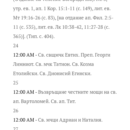
утр. ев. 1, ап. 1 Кор. 15:1-11 (с. 149), лит. ев.
Мт 19:16-26 (с. 83), [на отдание ап. Фил. 2:5-
11 (с. 535), лит. ев. Лк 10:38-42, 11:27-28 (с.
365)]. (Тип. с. 404).
24
12:00 AM -
Св. свщмчк Евтих. Преп. Георги
Лимниот. Св. мчк Татион. Св. Козма
Етолийски. Св. Дионисий Егински.
25
12:00 AM -
Възвръщане честните мощи на св.
ап. Вартоломей. Св. ап. Тит.
26
12:00 AM -
Св. мчци Адриан и Наталия.
27