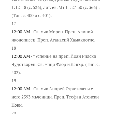
1:12-18 (с. 536), лит. ев. Мт 11:27-30 (с. 366)].
(Тип. с. 400 и с. 401).
17
12:00 AM -
Св. мчк Мирон. Преп. Алипий
иконописец. Преп. Атанасий Хамакиотис.
18
12:00 AM -
*Успение на преп. Йоан Рилски
Чудотворец. Св. мчци Флор и Лавър. (Тип. с.
402).
19
12:00 AM -
Св. мчк Андрей Стратилат и с
него 2593 мъченици. Преп. Теофан Атонски
Нови.
20