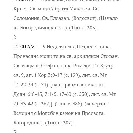
Кръст. Св. мчци 7 братя Макавеи. Св.
Соломония. Св. Елеазар. (Водосвет). (Начало
на Богородичния пост). (Тип. с. 383).
2
12:00 AM -
+ 9 Неделя след Петдесетница.
Пренасяне мощите на св. архидякон Стефан.
Св. свщмчк Стефан, папа Римски. Гл. 8, утр.
ев. 9, ап. 1 Кор 3:9-17 (с. 129), лит. ев. Мт
14:22-34 (с. 73), [на първомъченика: ап.
Деян. 6:8-15, 7:1-5, 47-60 (с. 530), лит. ев. Мт
21:33-42 (с. 362)]. (Тип. с. 388). (вечерта -
Вечерня с Молебен канон на Пресвета
Богородица). (Тип. с. 387).
3