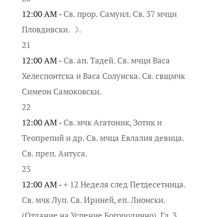
12:00 AM -
Св. прор. Самуил. Св. 37 мчци
Пловдивски. ☽.
21
12:00 AM -
Св. ап. Тадей. Св. мчци Васа
Хелеспонтска и Васа Солунска. Св. свщмчк
Симеон Самоковски.
22
12:00 AM -
Св. мчк Агатоник, Зотик и
Теопрепий и др. Св. мчца Евлалия девица.
Св. преп. Антуса.
23
12:00 AM -
+ 12 Неделя след Петдесетница.
Св. мчк Луп. Св. Ириней, еп. Лионски.
(Отдание на Успение Богородично). Гл. 3,