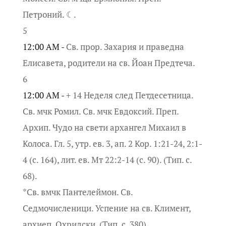
Петроний. ☾.
5
12:00 AM -
Св. прор. Захария и праведна
Елисавета, родители на св. Йоан Предтеча.
6
12:00 AM -
+ 14 Неделя след Петдесетница.
Св. мчк Ромил. Св. мчк Евдоксий. Преп.
Архип. Чудо на свети архангел Михаил в
Колоса. Гл. 5, утр. ев. 3, ап. 2 Кор. 1:21-24, 2:1-
4 (с. 164), лит. ев. Мт 22:2-14 (с. 90). (Тип. с.
68).
*Св. вмчк Пантелеймон. Св.
Седмочисленици. Успение на св. Климент,
архиеп. Охридски. (Тип. с. 380).