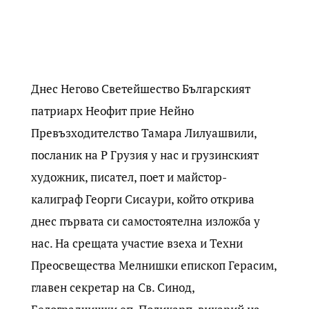
Днес Негово Светейшество Българският
патриарх Неофит прие Нейно
Превъзходителство Тамара Лилуашвили,
посланик на Р Грузия у нас и грузинският
художник, писател, поет и майстор-
калиграф Георги Сисаури, който открива
днес първата си самостоятелна изложба у
нас. На срещата участие взеха и Техни
Преосвещества Мелнишки епископ Герасим,
главен секретар на Св. Синод,