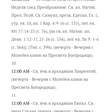
Неделя след Преображение. Св. ап. Матия.
Преп. Псой. Св. Самуил, презв. Едески. Гл. 1,
утр. ев. 10, ап. 1 Кор. 4:9-16 (с. 135), лит. ев.
Мт 17:14-23 (с. 76), [на св. ап. Матия: ап.
Деян. 1:12-17, 21-26 (с. 534), лит. ев. Лк 9: 1-6
(с. 364)]. (Тип. с. 394). (вечерта - Вечерня с
Молебен канон на Пресвета Богородица).
10
12:00 AM -
Св. мчк и архидякон Лаврентий.
(вечерта - Вечерня с Молебен канон на
Пресвета Богородица).
11
12:00 AM -
Св. мчк и архидякон Евпъл. Св.
мчца Сосана девица. (вечерта - Вечерня с