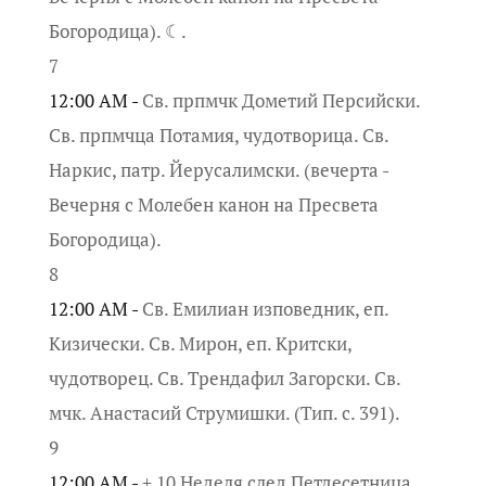
Богородица). ☾.
7
12:00 AM -
Св. прпмчк Дометий Персийски.
Св. прпмчца Потамия, чудотворица. Св.
Наркис, патр. Йерусалимски. (вечерта -
Вечерня с Молебен канон на Пресвета
Богородица).
8
12:00 AM -
Св. Емилиан изповедник, еп.
Кизически. Св. Мирон, еп. Критски,
чудотворец. Св. Трендафил Загорски. Св.
мчк. Анастасий Струмишки. (Тип. с. 391).
9
12:00 AM -
+ 10 Неделя след Петдесетница.