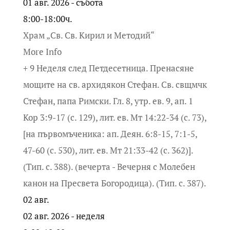
01 авг. 2026 - събота
8:00-18:00ч.
Храм „Св. Св. Кирил и Методий“
More Info
+ 9 Неделя след Петдесетница. Пренасяне
мощите на св. архидякон Стефан. Св. свщмчк
Стефан, папа Римски. Гл. 8, утр. ев. 9, ап. 1
Кор 3:9-17 (с. 129), лит. ев. Мт 14:22-34 (с. 73),
[на първомъченика: ап. Деян. 6:8-15, 7:1-5,
47-60 (с. 530), лит. ев. Мт 21:33-42 (с. 362)].
(Тип. с. 388). (вечерта - Вечерня с Молебен
канон на Пресвета Богородица). (Тип. с. 387).
02
авг.
02 авг. 2026 - неделя