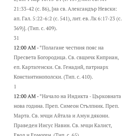
21:33-42 (с. 86), [на св. Александър Невски:
ап. Гал. 5:22-6:2 (с. 541), лит. ев. Лк 6:17-23 (с.
369)]. (Тип. с. 409).
31
12:00 AM -
*Полагане честния пояс на
Пресвета Богородица. Св. свщмчк Киприан,
еп. Картагенски. Св. Генадий, патриарх
Константинополски. (Тип. с. 410).
1
12:00 AM -
*Начало на Индикта - Църковната
нова година. Преп. Симеон Стълпник. Преп.
Марта. Св. мчци Айтала и Амун дякони.
Праведен Иисус Навин. Св. мчци Калист,
Евод и Ермоген. (Тип. с. 65).