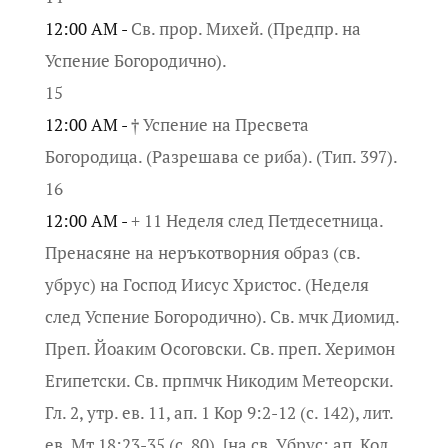
12:00 AM -
Св. прор. Михей. (Предпр. на
Успение Богородично).
15
12:00 AM -
† Успение на Пресвета
Богородица. (Разрешава се риба). (Тип. 397).
16
12:00 AM -
+ 11 Неделя след Петдесетница.
Пренасяне на неръкотворния образ (св.
убрус) на Господ Иисус Христос. (Неделя
след Успение Богородично). Св. мчк Диомид.
Преп. Йоаким Осоговски. Св. преп. Херимон
Египетски. Св. прпмчк Никодим Метеорски.
Гл. 2, утр. ев. 11, ап. 1 Кор 9:2-12 (с. 142), лит.
ев. Мт 18:23-35 (с. 80), [на св. Убрус: ап. Кол.