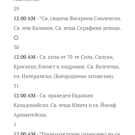
29
12:00 AM -
*Св. свщмчк Висарион Смоленски.
Св. мчк Калиник. Св. мчца Серафима девица.
⭘.
30
12:00 AM -
Св. апли от 70-те Сила, Силуан,
Крискент, Епенет и Андроник. Св. Валентин,
еп. Интерамски. (Богородични заговезни).
31
12:00 AM -
Св. праведен Евдоким
Кападокийски. Св. мчца Юлита и св. Йосиф
Ариматейски.
1
12:00 AM -
*Произхождение (изнасяне) на св.