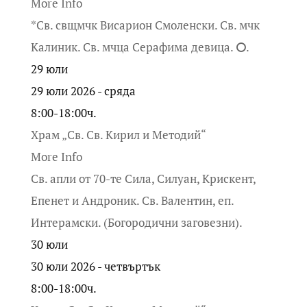
More Info
*Св. свщмчк Висарион Смоленски. Св. мчк
Калиник. Св. мчца Серафима девица. ⭘.
29
юли
29 юли 2026 - сряда
8:00-18:00ч.
Храм „Св. Св. Кирил и Методий“
More Info
Св. апли от 70-те Сила, Силуан, Крискент,
Епенет и Андроник. Св. Валентин, еп.
Интерамски. (Богородични заговезни).
30
юли
30 юли 2026 - четвъртък
8:00-18:00ч.