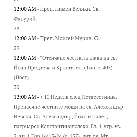
12:00 AM -
Преп. Пимен Велики. Св.
Фанурий.
28
12:00 AM -
Преп. Моисей Мурин. ⭘.
29
12:00 AM -
*Отсичане честната глава на св.
Йоан Предтеча и Кръстител. (Тип. с. 405).
(Пост).
30
12:00 AM -
+ 13 Неделя след Петдесетница.
Пренасяне честните мощи на св. Александър
Невски. Св. Александър, Йоан и Павел,
патриарси Константинополски. Гл. 4, утр. ев.
2, ап. 1 Кор 16:13-24 (с. 157), лит. ев. Мт