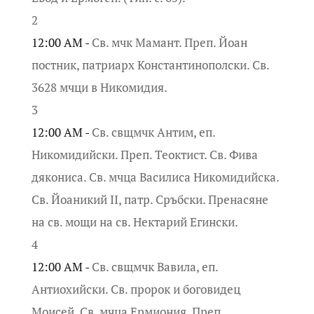
2
12:00 AM -
Св. мчк Мамант. Преп. Йоан
постник, патриарх Константинополски. Св.
3628 мчци в Никомидия.
3
12:00 AM -
Св. свщмчк Антим, еп.
Никомидийски. Преп. Теоктист. Св. Фива
дякониса. Св. мчца Василиса Никомидийска.
Св. Йоаникий II, патр. Сръбски. Пренасяне
на св. мощи на св. Нектарий Егински.
4
12:00 AM -
Св. свщмчк Вавила, еп.
Антиохийски. Св. пророк и боговидец
Моисей. Св. мчца Ермиония. Преп.