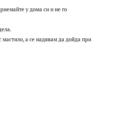
приемайте у дома си и не го
дела.
 с мастило, а се надявам да дойда при