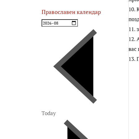
10. 
Православен календар
поз
11. 
12. 
вас 
13. 
Today