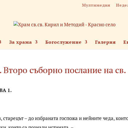
Мултимедия
Неде
За храма
Богослужение
Галерия
Е
. Второ съборно послание на св.
ВА 1.
з, старецът – до избраната госпожа и нейните чеда, които
ки, които са познали истината, –