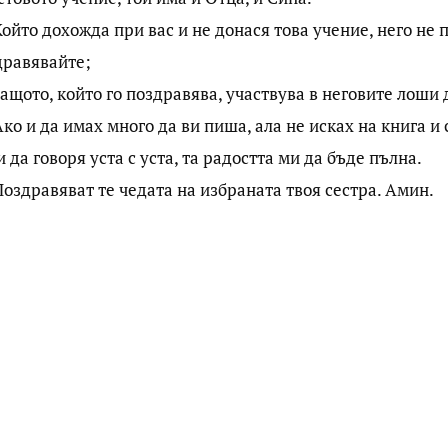
Който дохожда при вас и не донася това учение, него не 
дравявайте;
защото, който го поздравява, участвува в неговите лоши 
Ако и да имах много да ви пиша, ала не исках на книга и
и да говоря уста с уста, та радостта ми да бъде пълна.
Поздравяват те чедата на избраната твоя сестра. Амин.