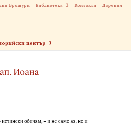
лни Брошури
Библиотека
Контакти
Дарения
норийски център
 ап. Иоана
 истински обичам, – и не само аз, но и