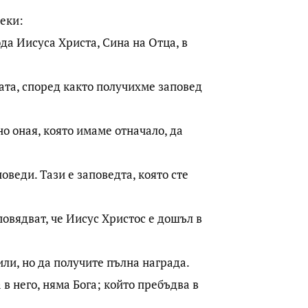
веки:
пода Иисуса Христа, Сина на Отца, в
ната, според както получихме заповед
 но оная, която имаме отначало, да
поведи. Тази е заповедта, която сте
повядват, че Иисус Христос е дошъл в
дили, но да получите пълна награда.
 в него, няма Бога; който пребъдва в