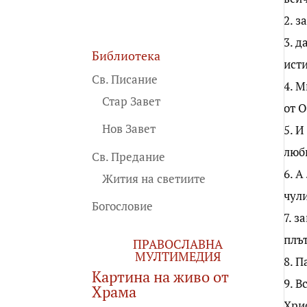
2. з
3. д
Библиотека
исти
Св. Писание
4. М
Стар Завет
от О
Нов Завет
5. И
люб
Св. Предание
6. А
Жития на светиите
чули
Богословие
7. з
плът
ПРАВОСЛАВНА
МУЛТИМЕДИЯ
8. П
Картина на живо от
9. В
Храма
Хрис