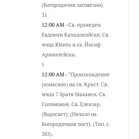
(Богородични заговезни).
31
12:00 AM -
Св. праведен
Евдоким Кападокийски. Св.
мчца Юлита и св. Йосиф
Ариматейски.
1
12:00 AM -
*Произхождение
(изнасяне) на св. Кръст. Св.
мчци 7 братя Макавеи. Св.
Соломония. Св. Елеазар.
(Водосвет). (Начало на
Богородичния пост). (Тип. с.
383).