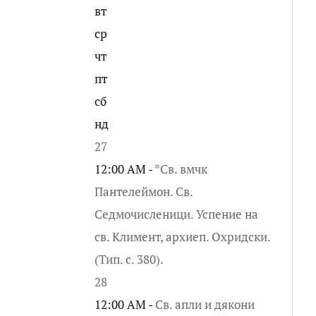
вт
ср
чт
пт
сб
нд
27
12:00 AM -
*Св. вмчк
Пантелеймон. Св.
Седмочисленици. Успение на
св. Климент, архиеп. Охридски.
(Тип. с. 380).
28
12:00 AM -
Св. апли и дякони