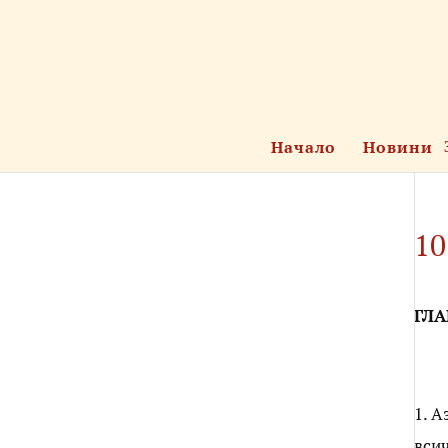
Начало
Новини
10
ГЛА
1. А
всич