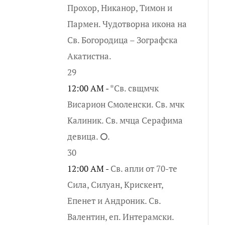
Прохор, Никанор, Тимон и
Пармен. Чудотворна икона на
Св. Богородица – Зографска
Акатистна.
29
12:00 AM -
*Св. свщмчк
Висарион Смоленски. Св. мчк
Калиник. Св. мчца Серафима
девица. ⭘.
30
12:00 AM -
Св. апли от 70-те
Сила, Силуан, Крискент,
Епенет и Андроник. Св.
Валентин, еп. Интерамски.