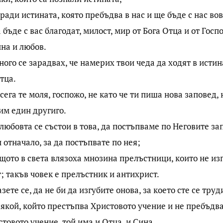
аради истината, която пребъдва в нас и ще бъде с нас во
а бъде с вас благодат, милост, мир от Бога Отца и от Гос
на и любов.
ного се зарадвах, че намерих твои чеда да ходят в исти
тца.
 сега те моля, госпожо, не като че ти пиша нова заповед,
им един другиго.
 любовта се състои в това, да постъпваме по Неговите за
 отначало, за да постъпвате по нея;
ащото в света влязоха мнозина прелъстници, които не из
; такъв човек е прелъстник и антихрист.
азете се, да не би да изгубите онова, за което сте се тру
сякой, който престъпва Христовото учение и не пребъдва
товото учение, той има и Отца, и Сина.