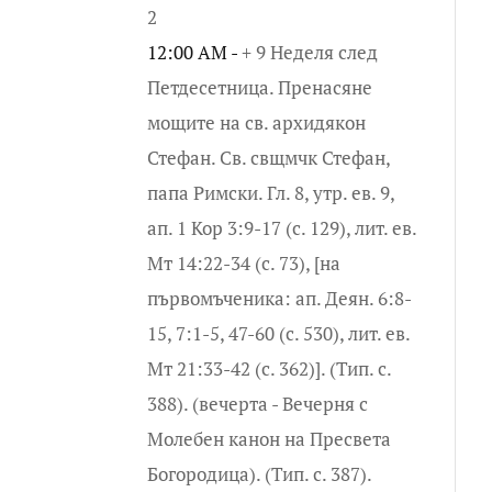
2
12:00 AM -
+ 9 Неделя след
Петдесетница. Пренасяне
мощите на св. архидякон
Стефан. Св. свщмчк Стефан,
папа Римски. Гл. 8, утр. ев. 9,
ап. 1 Кор 3:9-17 (с. 129), лит. ев.
Мт 14:22-34 (с. 73), [на
първомъченика: ап. Деян. 6:8-
15, 7:1-5, 47-60 (с. 530), лит. ев.
Мт 21:33-42 (с. 362)]. (Тип. с.
388). (вечерта - Вечерня с
Молебен канон на Пресвета
Богородица). (Тип. с. 387).