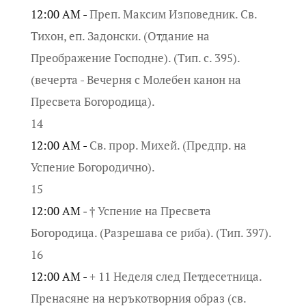
12:00 AM -
Преп. Максим Изповедник. Св.
Тихон, еп. Задонски. (Отдание на
Преображение Господне). (Тип. с. 395).
(вечерта - Вечерня с Молебен канон на
Пресвета Богородица).
14
12:00 AM -
Св. прор. Михей. (Предпр. на
Успение Богородично).
15
12:00 AM -
† Успение на Пресвета
Богородица. (Разрешава се риба). (Тип. 397).
16
12:00 AM -
+ 11 Неделя след Петдесетница.
Пренасяне на неръкотворния образ (св.