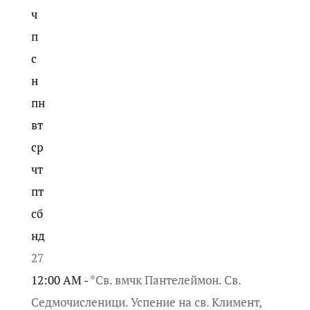
ч
п
с
н
пн
вт
ср
чт
пт
сб
нд
27
12:00 AM -
*Св. вмчк Пантелеймон. Св.
Седмочисленици. Успение на св. Климент,