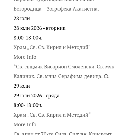
Богородица – Зографска Акатистна.
28
юли
28 юли 2026 - вторник
8:00-18:00ч.
Храм „Св. Св. Кирил и Методий“
More Info
*Св. свщмчк Висарион Смоленски. Св. мчк
Калиник. Св. мчца Серафима девица. ⭘.
29
юли
29 юли 2026 - сряда
8:00-18:00ч.
Храм „Св. Св. Кирил и Методий“
More Info
Св. апли от 70-те Сила, Силуан, Крискент,