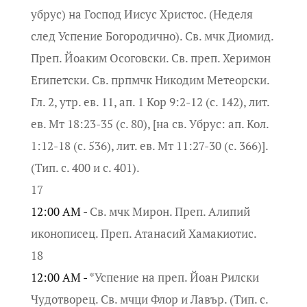
убрус) на Господ Иисус Христос. (Неделя
след Успение Богородично). Св. мчк Диомид.
Преп. Йоаким Осоговски. Св. преп. Херимон
Египетски. Св. прпмчк Никодим Метеорски.
Гл. 2, утр. ев. 11, ап. 1 Кор 9:2-12 (с. 142), лит.
ев. Мт 18:23-35 (с. 80), [на св. Убрус: ап. Кол.
1:12-18 (с. 536), лит. ев. Мт 11:27-30 (с. 366)].
(Тип. с. 400 и с. 401).
17
12:00 AM -
Св. мчк Мирон. Преп. Алипий
иконописец. Преп. Атанасий Хамакиотис.
18
12:00 AM -
*Успение на преп. Йоан Рилски
Чудотворец. Св. мчци Флор и Лавър. (Тип. с.