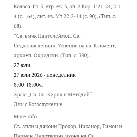
Колоса. Гл. 5, утр. ев. 3, ап. 2 Кор. 1:21-24, 2:1-
4 (с. 164), лит. ев. Мт 22:2-14 (с. 90). (Тип. с.
68).
*Св. вмчк Пантелеймон. Св.
Седмочисленици. Успение на св. Климент,
архиеп. Охридски. (Тип. с. 380).
27
юли
27 юли 2026 - понеделник
8:00-18:00ч.
Храм „Св. Св. Кирил и Методий“
Дни с Богослужение
More Info
Св. апли и дякони Прохор, Никанор, Тимон и
Пармен. Чудотворна икона на Св.