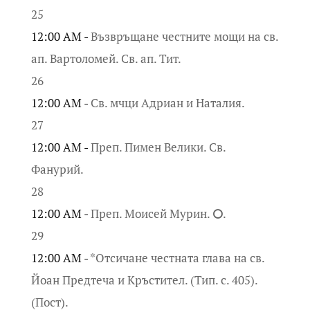
25
12:00 AM -
Възвръщане честните мощи на св.
ап. Вартоломей. Св. ап. Тит.
26
12:00 AM -
Св. мчци Адриан и Наталия.
27
12:00 AM -
Преп. Пимен Велики. Св.
Фанурий.
28
12:00 AM -
Преп. Моисей Мурин. ⭘.
29
12:00 AM -
*Отсичане честната глава на св.
Йоан Предтеча и Кръстител. (Тип. с. 405).
(Пост).