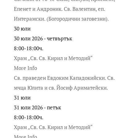
Епенет и Андроник. Св. Валентин, еп.
Интерамски. (Богородични заговезни).
30
юли
30 юли 2026 - четвъртък
8:00-18:00ч.
Храм „Св. Св. Кирил и Методий“
More Info
Св. праведен Евдоким Кападокийски. Св.
мчца Юлита и св. Йосиф Ариматейски.
31
юли
31 юли 2026 - петък
8:00-18:00ч.
Храм „Св. Св. Кирил и Методий“
More Info