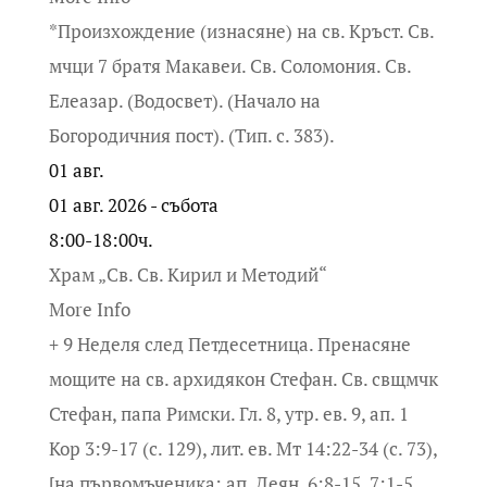
*Произхождение (изнасяне) на св. Кръст. Св.
мчци 7 братя Макавеи. Св. Соломония. Св.
Елеазар. (Водосвет). (Начало на
Богородичния пост). (Тип. с. 383).
01
авг.
01 авг. 2026 - събота
8:00-18:00ч.
Храм „Св. Св. Кирил и Методий“
More Info
+ 9 Неделя след Петдесетница. Пренасяне
мощите на св. архидякон Стефан. Св. свщмчк
Стефан, папа Римски. Гл. 8, утр. ев. 9, ап. 1
Кор 3:9-17 (с. 129), лит. ев. Мт 14:22-34 (с. 73),
[на първомъченика: ап. Деян. 6:8-15, 7:1-5,