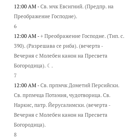
12:00 AM -
Св. мчк Евсигний. (Предпр. на
Преображение Господне).
6
12:00 AM -
+ Преображение Господне. (Тип. с.
390). (Разрешава се риба). (вечерта -
Вечерня с Молебен канон на Пресвета
Богородица). ☾.
7
12:00 AM -
Св. прпмчк Дометий Персийски.
Св. прпмчца Потамия, чудотворица. Св.
Наркис, патр. Йерусалимски. (вечерта -
Вечерня с Молебен канон на Пресвета
Богородица).
8