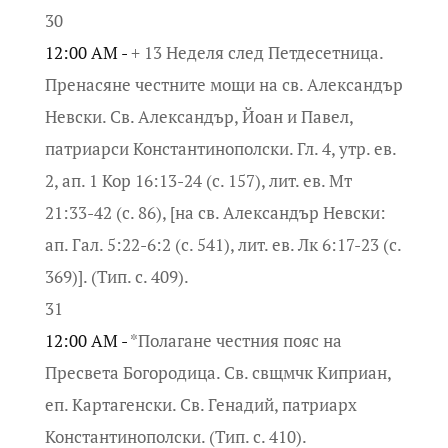
30
12:00 AM -
+ 13 Неделя след Петдесетница.
Пренасяне честните мощи на св. Александър
Невски. Св. Александър, Йоан и Павел,
патриарси Константинополски. Гл. 4, утр. ев.
2, ап. 1 Кор 16:13-24 (с. 157), лит. ев. Мт
21:33-42 (с. 86), [на св. Александър Невски:
ап. Гал. 5:22-6:2 (с. 541), лит. ев. Лк 6:17-23 (с.
369)]. (Тип. с. 409).
31
12:00 AM -
*Полагане честния пояс на
Пресвета Богородица. Св. свщмчк Киприан,
еп. Картагенски. Св. Генадий, патриарх
Константинополски. (Тип. с. 410).