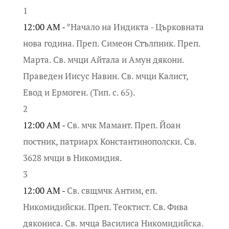
1
12:00 AM -
*Начало на Индикта - Църковната
нова година. Преп. Симеон Стълпник. Преп.
Марта. Св. мчци Айтала и Амун дякони.
Праведен Иисус Навин. Св. мчци Калист,
Евод и Ермоген. (Тип. с. 65).
2
12:00 AM -
Св. мчк Мамант. Преп. Йоан
постник, патриарх Константинополски. Св.
3628 мчци в Никомидия.
3
12:00 AM -
Св. свщмчк Антим, еп.
Никомидийски. Преп. Теоктист. Св. Фива
дякониса. Св. мчца Василиса Никомидийска.