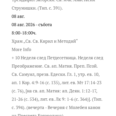
Струмишки. (Тип. с. 391).
08
авг.
08 авг. 2026 - събота
8:00-18:00ч.
Храм „Св. Св. Кирил и Методий“
More Info
+ 10 Неделя след Петдесетница. Неделя след
Преображение. Св. ап. Матия. Преп. Псой.
Св. Самуил, презв. Едески. Гл. 1, утр. ев. 10,
ап. 1 Кор. 4:9-16 (с. 135), лит. ев. Мт 17:14-23
(с. 76), [на св. ап. Матия: ап. Деян. 1:12-17,
21-26 (с. 534), лит. ев. Лк 9: 1-6 (с. 364)]. (Тип.
с. 394). (вечерта - Вечерня с Молебен канон
на Пресвета Богородица).