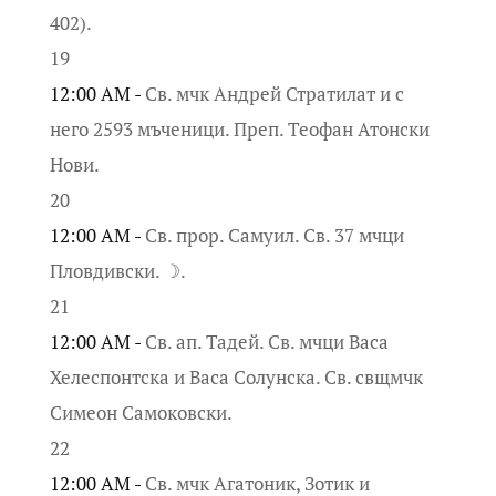
402).
19
12:00 AM -
Св. мчк Андрей Стратилат и с
него 2593 мъченици. Преп. Теофан Атонски
Нови.
20
12:00 AM -
Св. прор. Самуил. Св. 37 мчци
Пловдивски. ☽.
21
12:00 AM -
Св. ап. Тадей. Св. мчци Васа
Хелеспонтска и Васа Солунска. Св. свщмчк
Симеон Самоковски.
22
12:00 AM -
Св. мчк Агатоник, Зотик и