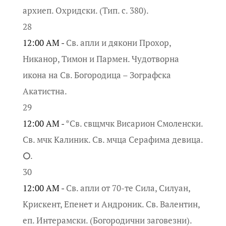
архиеп. Охридски. (Тип. с. 380).
28
12:00 AM -
Св. апли и дякони Прохор,
Никанор, Тимон и Пармен. Чудотворна
икона на Св. Богородица – Зографска
Акатистна.
29
12:00 AM -
*Св. свщмчк Висарион Смоленски.
Св. мчк Калиник. Св. мчца Серафима девица.
⭘.
30
12:00 AM -
Св. апли от 70-те Сила, Силуан,
Крискент, Епенет и Андроник. Св. Валентин,
еп. Интерамски. (Богородични заговезни).