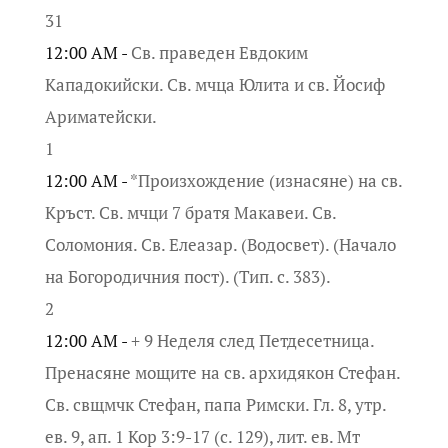
31
12:00 AM -
Св. праведен Евдоким
Кападокийски. Св. мчца Юлита и св. Йосиф
Ариматейски.
1
12:00 AM -
*Произхождение (изнасяне) на св.
Кръст. Св. мчци 7 братя Макавеи. Св.
Соломония. Св. Елеазар. (Водосвет). (Начало
на Богородичния пост). (Тип. с. 383).
2
12:00 AM -
+ 9 Неделя след Петдесетница.
Пренасяне мощите на св. архидякон Стефан.
Св. свщмчк Стефан, папа Римски. Гл. 8, утр.
ев. 9, ап. 1 Кор 3:9-17 (с. 129), лит. ев. Мт