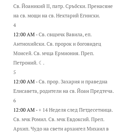
Св. Йоаникий II, патр. Сръбски. Пренасяне
на св. мощи на св. Нектарий Егински.
4
12:00 AM -
Св. свщмчк Вавила, еп.
Антиохийски. Св. пророк и боговидец
Моисей. Св. мчца Ермиония. Преп.
Петроний. ☾.
5
12:00 AM -
Св. прор. Захария и праведна
Елисавета, родители на св. Йоан Предтеча.
6
12:00 AM -
+ 14 Неделя след Петдесетница.
Св. мчк Ромил. Св. мчк Евдоксий. Преп.
Архип. Чудо на свети архангел Михаил в