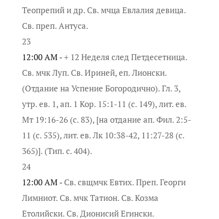
Теопрепий и др. Св. мчца Евлалия девица.
Св. преп. Антуса.
23
12:00 AM -
+ 12 Неделя след Петдесетница.
Св. мчк Луп. Св. Ириней, еп. Лионски.
(Отдание на Успение Богородично). Гл. 3,
утр. ев. 1, ап. 1 Кор. 15:1-11 (с. 149), лит. ев.
Мт 19:16-26 (с. 83), [на отдание ап. Фил. 2:5-
11 (с. 535), лит. ев. Лк 10:38-42, 11:27-28 (с.
365)]. (Тип. с. 404).
24
12:00 AM -
Св. свщмчк Евтих. Преп. Георги
Лимниот. Св. мчк Татион. Св. Козма
Етолийски. Св. Дионисий Егински.