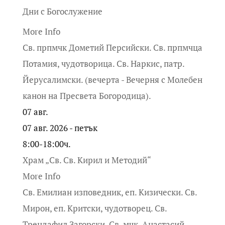
Дни с Богослужение
More Info
Св. прпмчк Дометий Персийски. Св. прпмчца
Потамия, чудотворица. Св. Наркис, патр.
Йерусалимски. (вечерта - Вечерня с Молебен
канон на Пресвета Богородица).
07
авг.
07 авг. 2026 - петък
8:00-18:00ч.
Храм „Св. Св. Кирил и Методий“
More Info
Св. Емилиан изповедник, еп. Кизически. Св.
Мирон, еп. Критски, чудотворец. Св.
Трендафил Загорски. Св. мчк. Анастасий