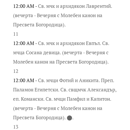
12:00 AM -
Св. мчк и архидякон Лаврентий.
(вечерта - Вечерня с Молебен канон на
Пресвета Богородица).
11
12:00 AM -
Св. мчк и архидякон Евпъл. Св.
мчца Сосана девица. (вечерта - Вечерня с
Молебен канон на Пресвета Богородица).
12
12:00 AM -
Св. мчци Фотий и Аникита. Преп.
Паламон Египетски. Св. свщмчк Александър,
еп. Комански. Св. мчци Памфил и Капитон.
(вечерта - Вечерня с Молебен канон на
Пресвета Богородица). ⬤.
13