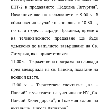
БНТ-2 в предаването „Неделна Литургия“.
Началният час на излъчването е 9:00 ч. В
обикновения случай то завършва в 10:30 ч.,
но тази неделя, заради Празника, времето
на телевизионното предаване ще бъде
удължено до напълното завършване на Св.
Литургия, вкл. приветствията.
11:00 ч. – Тържествена програма на площада
пред мемориала на св. Паисий, полагане на
венци и цветя.
12:00 ч. – Тържествен спектакъл „Аз –
Паисий“ с участието на ученици от НУ „Св.
Паисий Хилендарски“, в Големия салон на
читалище „Никола Вапцаров“.