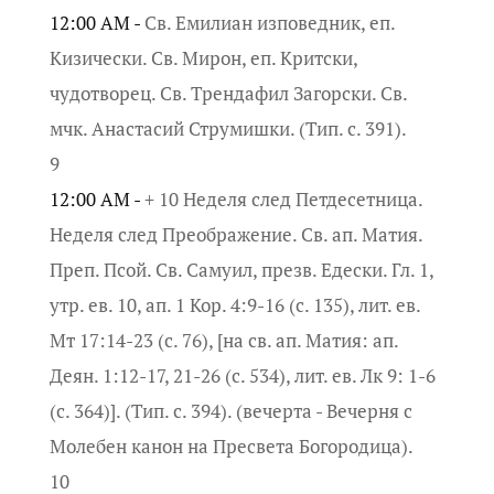
12:00 AM -
Св. Емилиан изповедник, еп.
Кизически. Св. Мирон, еп. Критски,
чудотворец. Св. Трендафил Загорски. Св.
мчк. Анастасий Струмишки. (Тип. с. 391).
9
12:00 AM -
+ 10 Неделя след Петдесетница.
Неделя след Преображение. Св. ап. Матия.
Преп. Псой. Св. Самуил, презв. Едески. Гл. 1,
утр. ев. 10, ап. 1 Кор. 4:9-16 (с. 135), лит. ев.
Мт 17:14-23 (с. 76), [на св. ап. Матия: ап.
Деян. 1:12-17, 21-26 (с. 534), лит. ев. Лк 9: 1-6
(с. 364)]. (Тип. с. 394). (вечерта - Вечерня с
Молебен канон на Пресвета Богородица).
10