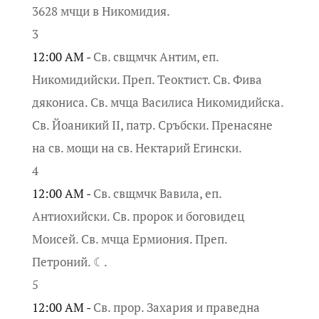
3628 мчци в Никомидия.
3
12:00 AM -
Св. свщмчк Антим, еп.
Никомидийски. Преп. Теоктист. Св. Фива
дякониса. Св. мчца Василиса Никомидийска.
Св. Йоаникий II, патр. Сръбски. Пренасяне
на св. мощи на св. Нектарий Егински.
4
12:00 AM -
Св. свщмчк Вавила, еп.
Антиохийски. Св. пророк и боговидец
Моисей. Св. мчца Ермиония. Преп.
Петроний. ☾.
5
12:00 AM -
Св. прор. Захария и праведна