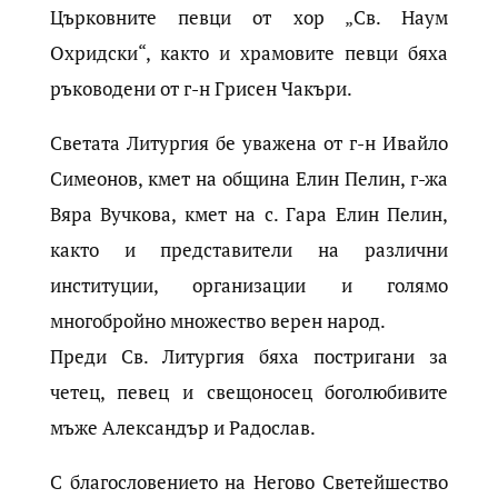
Църковните певци от хор „Св. Наум
Охридски“, както и храмовите певци бяха
ръководени от г-н Грисен Чакъри.
Светата Литургия бе уважена от г-н Ивайло
Симеонов, кмет на община Елин Пелин, г-жа
Вяра Вучкова, кмет на с. Гара Елин Пелин,
както и представители на различни
институции, организации и голямо
многобройно множество верен народ.
Преди Св. Литургия бяха постригани за
четец, певец и свещоносец боголюбивите
мъже Александър и Радослав.
С благословението на Негово Светейшество