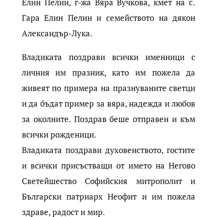
Елин Пелин, г-жа Вяра Вучкова, кмет на с.
Гара Елин Пелин и семейството на дякон
Александър-Лука.
Владиката поздрави всички именници с
личния им празник, като им пожела да
живеят по примера на празнуваните светци
и да бъдат пример за вяра, надежда и любов
за околните. Поздрав беше отправен и към
всички рожденици.
Владиката поздрави духовенството, гостите
и всички присъстващи от името на Негово
Светейшество Софийския митрополит и
Български патриарх Неофит и им пожела
здраве, радост и мир.