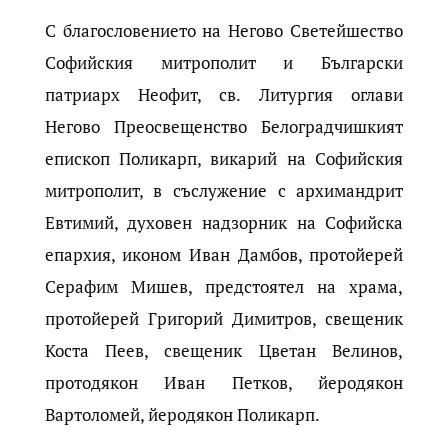
С благословението на Негово Светейшество
Софийския митрополит и Български
патриарх Неофит, св. Литургия оглави
Негово Преосвещенство Белоградчишкият
епископ Поликарп, викарий на Софийския
митрополит, в съслужение с архимандрит
Евтимий, духовен надзорник на Софийска
епархия, иконом Иван Дамбов, протойерей
Серафим Мишев, предстоятел на храма,
протойерей Григорий Димитров, свещеник
Коста Пеев, свещеник Цветан Велинов,
протодякон Иван Петков, йеродякон
Вартоломей, йеродякон Поликарп.