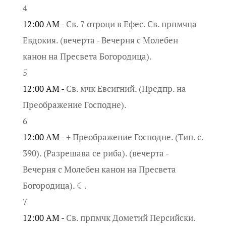
4
12:00 AM -
Св. 7 отроци в Ефес. Св. прпмчца
Евдокия. (вечерта - Вечерня с Молебен
канон на Пресвета Богородица).
5
12:00 AM -
Св. мчк Евсигний. (Предпр. на
Преображение Господне).
6
12:00 AM -
+ Преображение Господне. (Тип. с.
390). (Разрешава се риба). (вечерта -
Вечерня с Молебен канон на Пресвета
Богородица). ☾.
7
12:00 AM -
Св. прпмчк Дометий Персийски.