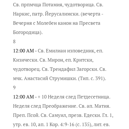
Св. прпмчца Потамия, чудотворица. Св.
Наркис, патр. Йерусалимски. (вечерта -
Вечерня с Молебен канон на Пресвета
Богородица).
8
12:00 AM -
Св. Емилиан изповедник, еп.
Кизически. Св. Мирон, еп. Критски,
чудотворец. Св. Трендафил Загорски. Св.
мчк. Анастасий Струмишки. (Тип. с. 391).
9
12:00 AM -
+ 10 Неделя след Петдесетница.
Неделя след Преображение. Св. ап. Матия.
Преп. Псой. Св. Самуил, презв. Едески. Гл. 1,
утр. ев. 10, ап. 1 Кор. 4:9-16 (с. 135), лит. ев.