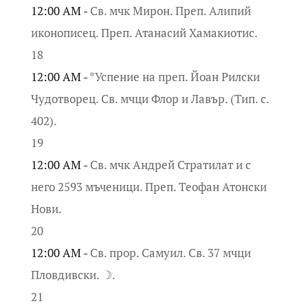
12:00 AM -
Св. мчк Мирон. Преп. Алипий
иконописец. Преп. Атанасий Хамакиотис.
18
12:00 AM -
*Успение на преп. Йоан Рилски
Чудотворец. Св. мчци Флор и Лавър. (Тип. с.
402).
19
12:00 AM -
Св. мчк Андрей Стратилат и с
него 2593 мъченици. Преп. Теофан Атонски
Нови.
20
12:00 AM -
Св. прор. Самуил. Св. 37 мчци
Пловдивски. ☽.
21