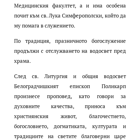
Медицинския факултет, а и има особена
почит към св. Лука Симферополски, който да
му помага в служението.
По традиция, празничното богослужение
продължи с отслужването на водосвет пред
храма.
След св. Литургия и общия водосвет
Белоградчишкият епископ Поликарп
произнесе проповед, като говори за
духовните качества, приноса към
християнския живот, благочестието,
богословието, догматиката, културата и
традициите на светите благоверни царе