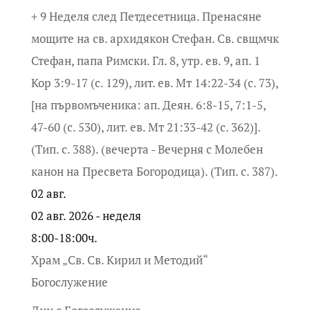
+ 9 Неделя след Петдесетница. Пренасяне
мощите на св. архидякон Стефан. Св. свщмчк
Стефан, папа Римски. Гл. 8, утр. ев. 9, ап. 1
Кор 3:9-17 (с. 129), лит. ев. Мт 14:22-34 (с. 73),
[на първомъченика: ап. Деян. 6:8-15, 7:1-5,
47-60 (с. 530), лит. ев. Мт 21:33-42 (с. 362)].
(Тип. с. 388). (вечерта - Вечерня с Молебен
канон на Пресвета Богородица). (Тип. с. 387).
02
авг.
02 авг. 2026 - неделя
8:00-18:00ч.
Храм „Св. Св. Кирил и Методий“
Богослужение