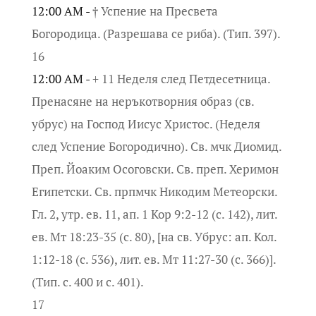
12:00 AM -
† Успение на Пресвета
Богородица. (Разрешава се риба). (Тип. 397).
16
12:00 AM -
+ 11 Неделя след Петдесетница.
Пренасяне на неръкотворния образ (св.
убрус) на Господ Иисус Христос. (Неделя
след Успение Богородично). Св. мчк Диомид.
Преп. Йоаким Осоговски. Св. преп. Херимон
Египетски. Св. прпмчк Никодим Метеорски.
Гл. 2, утр. ев. 11, ап. 1 Кор 9:2-12 (с. 142), лит.
ев. Мт 18:23-35 (с. 80), [на св. Убрус: ап. Кол.
1:12-18 (с. 536), лит. ев. Мт 11:27-30 (с. 366)].
(Тип. с. 400 и с. 401).
17