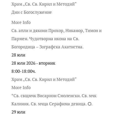
Храм „Св. Св. Кирил и Методий“
Дни с Богослужение
More Info
Св. апли и дякони Прохор, Никанор, Тимон и
Пармен. Чудотворна икона на Св.
Богородица – Зографска Акатистна.
28
юли
28 юли 2026 - вторник
8:00-18:00ч.
Храм „Св. Св. Кирил и Методий“
More Info
*Св. свщмчк Висарион Смоленски. Св. мчк
Калиник. Св. мчца Серафима девица. ⭘.
29
юли