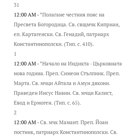
31
12:00 AM -
*Полагане честния пояс на
Пресвета Богородица. Св. свщмчк Киприан,
еп. Картагенски. Св. Генадий, патриарх
Константинополски. (Тип. с. 410).
1
12:00 AM -
*Начало на Индикта - Църковната
нова година. Преп. Симеон Стълпник. Преп.
Марта. Св. мчци Айтала и Амун дякони.
Праведен Иисус Навин. Св. мчци Калист,
Евод и Ермоген. (Тип. с. 65).
2
12:00 AM -
Св. мчк Мамант. Преп. Йоан
постник, патриарх Константинополски. Св.