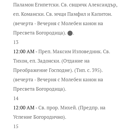
Паламон Египетски. Св. свщмчк Александър,
еп. Комански. Св. мчци Памфил и Капитон.
(вечерта - Вечерня с Молебен канон на
Пресвета Богородица). ⬤.
13
12:00 AM -
Преп. Максим Изповедник. Св.
Тихон, еп. Задонски. (Отдание на
Преображение Господне). (Тип. с. 395).
(вечерта - Вечерня с Молебен канон на
Пресвета Богородица).
14
12:00 AM -
Св. прор. Михей. (Предпр. на
Успение Богородично).
15