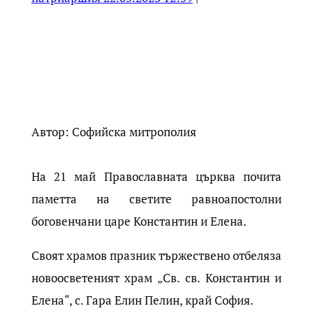
Автор: Софийска митрополия
На 21 май Православната църква почита
паметта на светите равноапостолни
боговенчани царе Константин и Елена.
Своят храмов празник тържествено отбеляза
новоосветеният храм „Св. св. Константин и
Елена“, с. Гара Елин Пелин, край София.