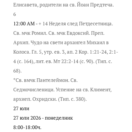
Елисавета, родители на св. Йоан Предтеча.
6
12:00 AM -
+ 14 Неделя след Петдесетница.
Св. мчк Ромил. Св. мчк Евдоксий. Преп.
Архип. Чудо на свети архангел Михаил в
Колоса. Гл. 5, утр. ев. 3, ап. 2 Кор. 1:21-24, 2:1-
4 (с. 164), лит. ев. Мт 22:2-14 (с. 90). (Тип. с.
68).
*Св. вмчк Пантелеймон. Св.
Седмочисленици. Успение на св. Климент,
архиеп. Охридски. (Тип. с. 380).
27
юли
27 юли 2026 - понеделник
8:00-18:00ч.