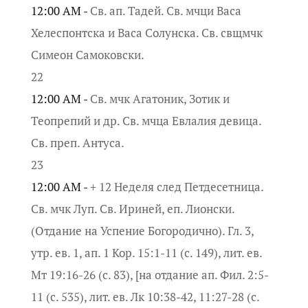
12:00 AM -
Св. ап. Тадей. Св. мчци Васа
Хелеспонтска и Васа Солунска. Св. свщмчк
Симеон Самоковски.
22
12:00 AM -
Св. мчк Агатоник, Зотик и
Теопрепий и др. Св. мчца Евлалия девица.
Св. преп. Антуса.
23
12:00 AM -
+ 12 Неделя след Петдесетница.
Св. мчк Луп. Св. Ириней, еп. Лионски.
(Отдание на Успение Богородично). Гл. 3,
утр. ев. 1, ап. 1 Кор. 15:1-11 (с. 149), лит. ев.
Мт 19:16-26 (с. 83), [на отдание ап. Фил. 2:5-
11 (с. 535), лит. ев. Лк 10:38-42, 11:27-28 (с.