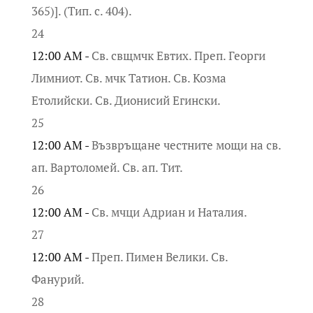
365)]. (Тип. с. 404).
24
12:00 AM -
Св. свщмчк Евтих. Преп. Георги
Лимниот. Св. мчк Татион. Св. Козма
Етолийски. Св. Дионисий Егински.
25
12:00 AM -
Възвръщане честните мощи на св.
ап. Вартоломей. Св. ап. Тит.
26
12:00 AM -
Св. мчци Адриан и Наталия.
27
12:00 AM -
Преп. Пимен Велики. Св.
Фанурий.
28