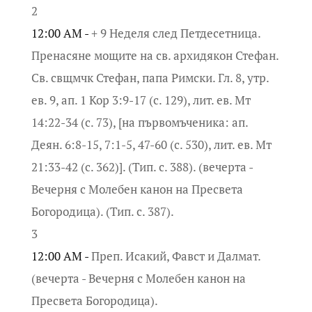
2
12:00 AM -
+ 9 Неделя след Петдесетница.
Пренасяне мощите на св. архидякон Стефан.
Св. свщмчк Стефан, папа Римски. Гл. 8, утр.
ев. 9, ап. 1 Кор 3:9-17 (с. 129), лит. ев. Мт
14:22-34 (с. 73), [на първомъченика: ап.
Деян. 6:8-15, 7:1-5, 47-60 (с. 530), лит. ев. Мт
21:33-42 (с. 362)]. (Тип. с. 388). (вечерта -
Вечерня с Молебен канон на Пресвета
Богородица). (Тип. с. 387).
3
12:00 AM -
Преп. Исакий, Фавст и Далмат.
(вечерта - Вечерня с Молебен канон на
Пресвета Богородица).