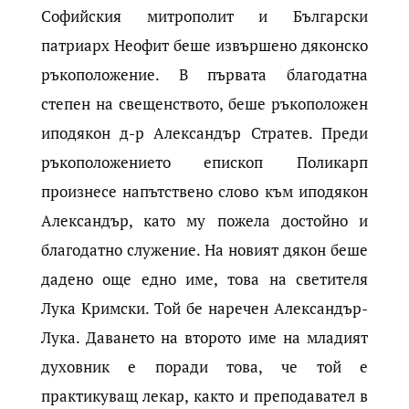
Софийския митрополит и Български
патриарх Неофит беше извършено дяконско
ръкоположение. В първата благодатна
степен на свещенството, беше ръкоположен
иподякон д-р Александър Стратев. Преди
ръкоположението епископ Поликарп
произнесе напътствено слово към иподякон
Александър, като му пожела достойно и
благодатно служение. На новият дякон беше
дадено още едно име, това на светителя
Лука Кримски. Той бе наречен Александър-
Лука. Даването на второто име на младият
духовник е поради това, че той е
практикуващ лекар, както и преподавател в