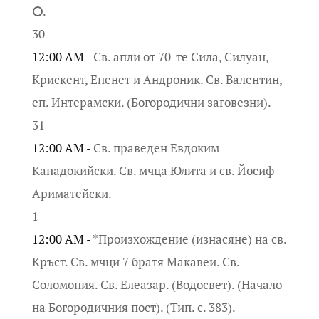
⭘.
30
12:00 AM -
Св. апли от 70-те Сила, Силуан,
Крискент, Епенет и Андроник. Св. Валентин,
еп. Интерамски. (Богородични заговезни).
31
12:00 AM -
Св. праведен Евдоким
Кападокийски. Св. мчца Юлита и св. Йосиф
Ариматейски.
1
12:00 AM -
*Произхождение (изнасяне) на св.
Кръст. Св. мчци 7 братя Макавеи. Св.
Соломония. Св. Елеазар. (Водосвет). (Начало
на Богородичния пост). (Тип. с. 383).