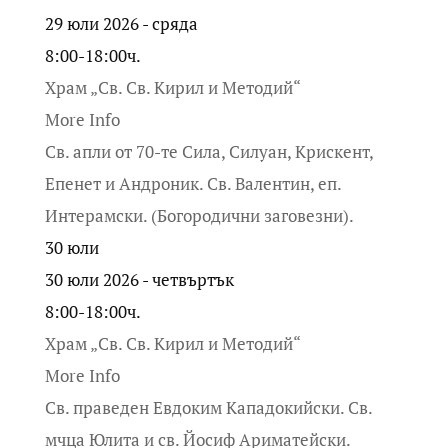
29 юли 2026 - сряда
8:00-18:00ч.
Храм „Св. Св. Кирил и Методий“
More Info
Св. апли от 70-те Сила, Силуан, Крискент,
Епенет и Андроник. Св. Валентин, еп.
Интерамски. (Богородични заговезни).
30
юли
30 юли 2026 - четвъртък
8:00-18:00ч.
Храм „Св. Св. Кирил и Методий“
More Info
Св. праведен Евдоким Кападокийски. Св.
мчца Юлита и св. Йосиф Ариматейски.