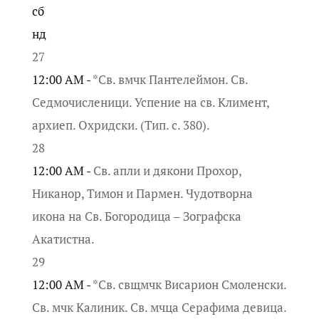
сб
нд
27
12:00 AM -
*Св. вмчк Пантелеймон. Св.
Седмочисленици. Успение на св. Климент,
архиеп. Охридски. (Тип. с. 380).
28
12:00 AM -
Св. апли и дякони Прохор,
Никанор, Тимон и Пармен. Чудотворна
икона на Св. Богородица – Зографска
Акатистна.
29
12:00 AM -
*Св. свщмчк Висарион Смоленски.
Св. мчк Калиник. Св. мчца Серафима девица.