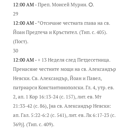
12:00 AM -
Преп. Моисей Мурин. ⭘.
29
12:00 AM -
*Отсичане честната глава на св.
Йоан Предтеча и Кръстител. (Тип. с. 405).
(Пост).
30
12:00 AM -
+ 13 Неделя след Петдесетница.
Пренасяне честните мощи на св. Александър
Невски. Св. Александър, Йоан и Павел,
патриарси Константинополски. Гл. 4, утр. ев.
2, ап. 1 Кор 16:13-24 (с. 157), лит. ев. Мт
21:33-42 (с. 86), [на св. Александър Невски:
ап. Гал. 5:22-6:2 (с. 541), лит. ев. Лк 6:17-23 (с.
369)]. (Тип. с. 409).