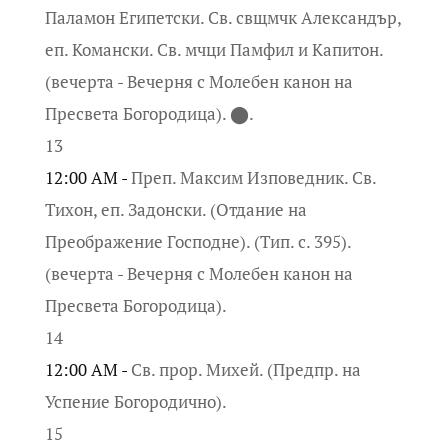
Паламон Египетски. Св. свщмчк Александър,
еп. Комански. Св. мчци Памфил и Капитон.
(вечерта - Вечерня с Молебен канон на
Пресвета Богородица). ⬤.
13
12:00 AM -
Преп. Максим Изповедник. Св.
Тихон, еп. Задонски. (Отдание на
Преображение Господне). (Тип. с. 395).
(вечерта - Вечерня с Молебен канон на
Пресвета Богородица).
14
12:00 AM -
Св. прор. Михей. (Предпр. на
Успение Богородично).
15