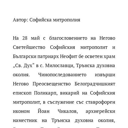
Автор: Софийска митрополия
На 28 май с благословението на Негово
Светейшество Софийския митрополит и
Български патриарх Неофит бе осветен храм
„Св. Дух“ в с. Милославци, Трънска духовна
околия. Чинопоследованието извърши
Негово Преосвещенство Белоградчишкият
епископ Поликарп, викарий на Софийския
митрополит, в съслужение със ставрофорен
иконом Йоан Чикалов, архиерейски
наместник на Трънска духовна околия,