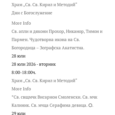
Храм „Св. Св. Кирил и Методий“
Дни с Богослужение
More Info
Св. апли и дякони Прохор, Никанор, Тимон и
Пармен. Чудотворна икона на Св.
Богородица – Зографска Акатистна.
28
юли
28 юли 2026 - вторник
8:00-18:00ч.
Храм „Св. Св. Кирил и Методий“
More Info
*Св. свщмчк Висарион Смоленски. Св. мчк
Калиник. Св. мчца Серафима девица. ⭘.
29
юли