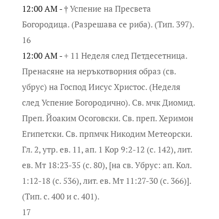
12:00 AM -
† Успение на Пресвета
Богородица. (Разрешава се риба). (Тип. 397).
16
12:00 AM -
+ 11 Неделя след Петдесетница.
Пренасяне на неръкотворния образ (св.
убрус) на Господ Иисус Христос. (Неделя
след Успение Богородично). Св. мчк Диомид.
Преп. Йоаким Осоговски. Св. преп. Херимон
Египетски. Св. прпмчк Никодим Метеорски.
Гл. 2, утр. ев. 11, ап. 1 Кор 9:2-12 (с. 142), лит.
ев. Мт 18:23-35 (с. 80), [на св. Убрус: ап. Кол.
1:12-18 (с. 536), лит. ев. Мт 11:27-30 (с. 366)].
(Тип. с. 400 и с. 401).
17