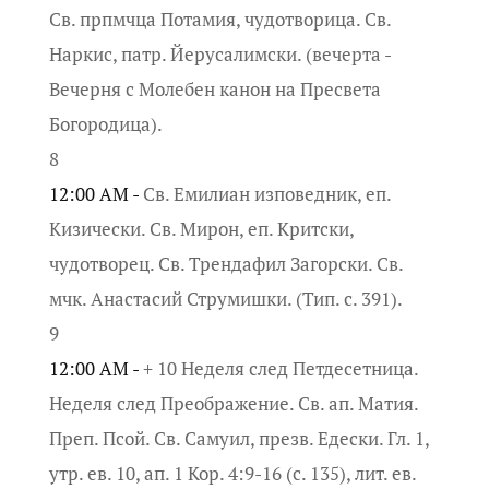
Св. прпмчца Потамия, чудотворица. Св.
Наркис, патр. Йерусалимски. (вечерта -
Вечерня с Молебен канон на Пресвета
Богородица).
8
12:00 AM -
Св. Емилиан изповедник, еп.
Кизически. Св. Мирон, еп. Критски,
чудотворец. Св. Трендафил Загорски. Св.
мчк. Анастасий Струмишки. (Тип. с. 391).
9
12:00 AM -
+ 10 Неделя след Петдесетница.
Неделя след Преображение. Св. ап. Матия.
Преп. Псой. Св. Самуил, презв. Едески. Гл. 1,
утр. ев. 10, ап. 1 Кор. 4:9-16 (с. 135), лит. ев.