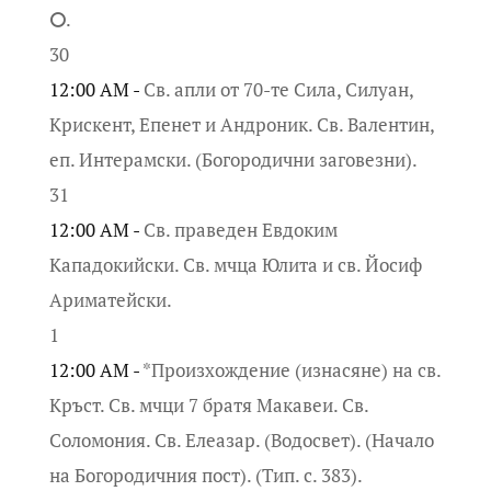
⭘.
30
12:00 AM -
Св. апли от 70-те Сила, Силуан,
Крискент, Епенет и Андроник. Св. Валентин,
еп. Интерамски. (Богородични заговезни).
31
12:00 AM -
Св. праведен Евдоким
Кападокийски. Св. мчца Юлита и св. Йосиф
Ариматейски.
1
12:00 AM -
*Произхождение (изнасяне) на св.
Кръст. Св. мчци 7 братя Макавеи. Св.
Соломония. Св. Елеазар. (Водосвет). (Начало
на Богородичния пост). (Тип. с. 383).