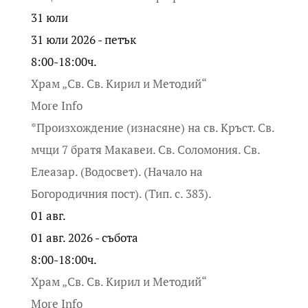
31
юли
31 юли 2026 - петък
8:00-18:00ч.
Храм „Св. Св. Кирил и Методий“
More Info
*Произхождение (изнасяне) на св. Кръст. Св.
мчци 7 братя Макавеи. Св. Соломония. Св.
Елеазар. (Водосвет). (Начало на
Богородичния пост). (Тип. с. 383).
01
авг.
01 авг. 2026 - събота
8:00-18:00ч.
Храм „Св. Св. Кирил и Методий“
More Info