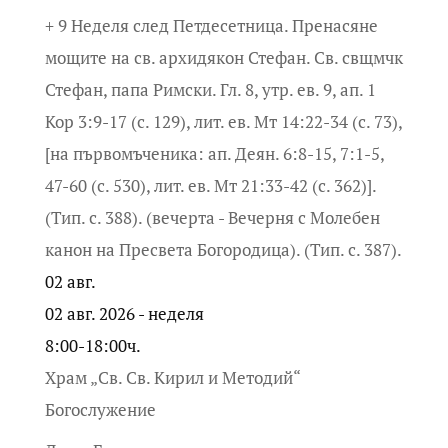
+ 9 Неделя след Петдесетница. Пренасяне
мощите на св. архидякон Стефан. Св. свщмчк
Стефан, папа Римски. Гл. 8, утр. ев. 9, ап. 1
Кор 3:9-17 (с. 129), лит. ев. Мт 14:22-34 (с. 73),
[на първомъченика: ап. Деян. 6:8-15, 7:1-5,
47-60 (с. 530), лит. ев. Мт 21:33-42 (с. 362)].
(Тип. с. 388). (вечерта - Вечерня с Молебен
канон на Пресвета Богородица). (Тип. с. 387).
02
авг.
02 авг. 2026 - неделя
8:00-18:00ч.
Храм „Св. Св. Кирил и Методий“
Богослужение