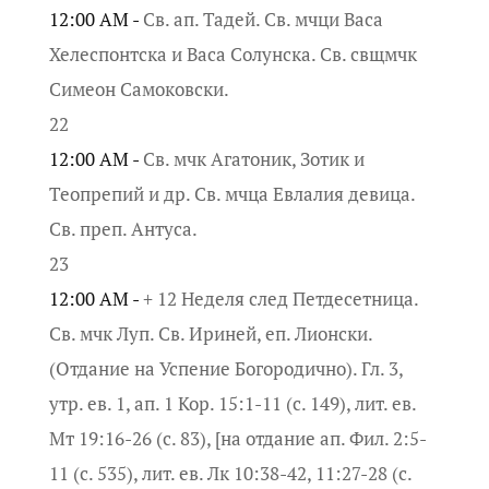
12:00 AM -
Св. ап. Тадей. Св. мчци Васа
Хелеспонтска и Васа Солунска. Св. свщмчк
Симеон Самоковски.
22
12:00 AM -
Св. мчк Агатоник, Зотик и
Теопрепий и др. Св. мчца Евлалия девица.
Св. преп. Антуса.
23
12:00 AM -
+ 12 Неделя след Петдесетница.
Св. мчк Луп. Св. Ириней, еп. Лионски.
(Отдание на Успение Богородично). Гл. 3,
утр. ев. 1, ап. 1 Кор. 15:1-11 (с. 149), лит. ев.
Мт 19:16-26 (с. 83), [на отдание ап. Фил. 2:5-
11 (с. 535), лит. ев. Лк 10:38-42, 11:27-28 (с.