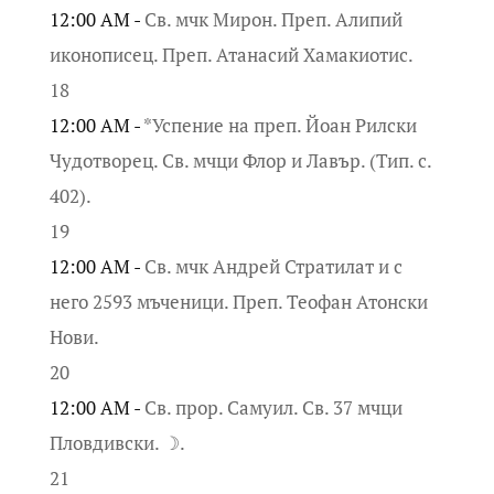
12:00 AM -
Св. мчк Мирон. Преп. Алипий
иконописец. Преп. Атанасий Хамакиотис.
18
12:00 AM -
*Успение на преп. Йоан Рилски
Чудотворец. Св. мчци Флор и Лавър. (Тип. с.
402).
19
12:00 AM -
Св. мчк Андрей Стратилат и с
него 2593 мъченици. Преп. Теофан Атонски
Нови.
20
12:00 AM -
Св. прор. Самуил. Св. 37 мчци
Пловдивски. ☽.
21