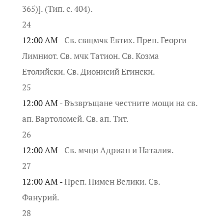
365)]. (Тип. с. 404).
24
12:00 AM -
Св. свщмчк Евтих. Преп. Георги
Лимниот. Св. мчк Татион. Св. Козма
Етолийски. Св. Дионисий Егински.
25
12:00 AM -
Възвръщане честните мощи на св.
ап. Вартоломей. Св. ап. Тит.
26
12:00 AM -
Св. мчци Адриан и Наталия.
27
12:00 AM -
Преп. Пимен Велики. Св.
Фанурий.
28