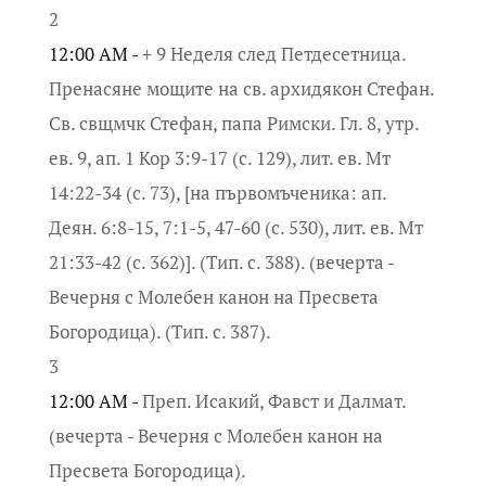
2
12:00 AM -
+ 9 Неделя след Петдесетница.
Пренасяне мощите на св. архидякон Стефан.
Св. свщмчк Стефан, папа Римски. Гл. 8, утр.
ев. 9, ап. 1 Кор 3:9-17 (с. 129), лит. ев. Мт
14:22-34 (с. 73), [на първомъченика: ап.
Деян. 6:8-15, 7:1-5, 47-60 (с. 530), лит. ев. Мт
21:33-42 (с. 362)]. (Тип. с. 388). (вечерта -
Вечерня с Молебен канон на Пресвета
Богородица). (Тип. с. 387).
3
12:00 AM -
Преп. Исакий, Фавст и Далмат.
(вечерта - Вечерня с Молебен канон на
Пресвета Богородица).