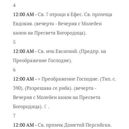
4
12:00 AM -
Св. 7 отроци в Ефес. Св. прпмчца
Евдокия. (вечерта - Вечерня с Молебен
канон на Пресвета Богородица).
5
12:00 AM -
Св. мчк Евсигний. (Предпр. на
Преображение Господне).
6
12:00 AM -
+ Преображение Господне. (Тип. с.
390). (Разрешава се риба). (вечерта -
Вечерня с Молебен канон на Пресвета
Богородица). ☾.
7
12:00 AM -
Св. прпмчк Дометий Персийски.