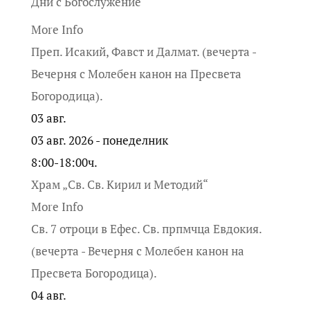
Дни с Богослужение
More Info
Преп. Исакий, Фавст и Далмат. (вечерта -
Вечерня с Молебен канон на Пресвета
Богородица).
03
авг.
03 авг. 2026 - понеделник
8:00-18:00ч.
Храм „Св. Св. Кирил и Методий“
More Info
Св. 7 отроци в Ефес. Св. прпмчца Евдокия.
(вечерта - Вечерня с Молебен канон на
Пресвета Богородица).
04
авг.