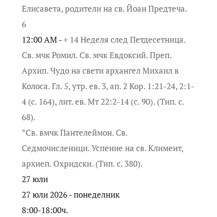
Елисавета, родители на св. Йоан Предтеча.
6
12:00 AM -
+ 14 Неделя след Петдесетница.
Св. мчк Ромил. Св. мчк Евдоксий. Преп.
Архип. Чудо на свети архангел Михаил в
Колоса. Гл. 5, утр. ев. 3, ап. 2 Кор. 1:21-24, 2:1-
4 (с. 164), лит. ев. Мт 22:2-14 (с. 90). (Тип. с.
68).
*Св. вмчк Пантелеймон. Св.
Седмочисленици. Успение на св. Климент,
архиеп. Охридски. (Тип. с. 380).
27
юли
27 юли 2026 - понеделник
8:00-18:00ч.