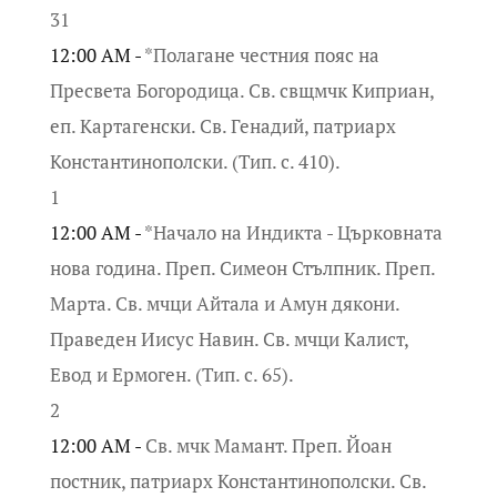
31
12:00 AM -
*Полагане честния пояс на
Пресвета Богородица. Св. свщмчк Киприан,
еп. Картагенски. Св. Генадий, патриарх
Константинополски. (Тип. с. 410).
1
12:00 AM -
*Начало на Индикта - Църковната
нова година. Преп. Симеон Стълпник. Преп.
Марта. Св. мчци Айтала и Амун дякони.
Праведен Иисус Навин. Св. мчци Калист,
Евод и Ермоген. (Тип. с. 65).
2
12:00 AM -
Св. мчк Мамант. Преп. Йоан
постник, патриарх Константинополски. Св.