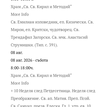
Храм „Св. Св. Кирил и Методий“
More Info
Св. Емилиан изповедник, еп. Кизически. Св.
Мирон, еп. Критски, чудотворец. Св.
Трендафил Загорски. Св. мчк. Анастасий
Струмишки. (Тип. с. 391).
08
авг.
08 авг. 2026 - събота
8:00-18:00ч.
Храм „Св. Св. Кирил и Методий“
More Info
+ 10 Неделя след Петдесетница. Неделя след
Преображение. Св. ап. Матия. Преп. Псой.
Св. Самуил, презв. Едески. Гл. 1, утр. ев. 10,