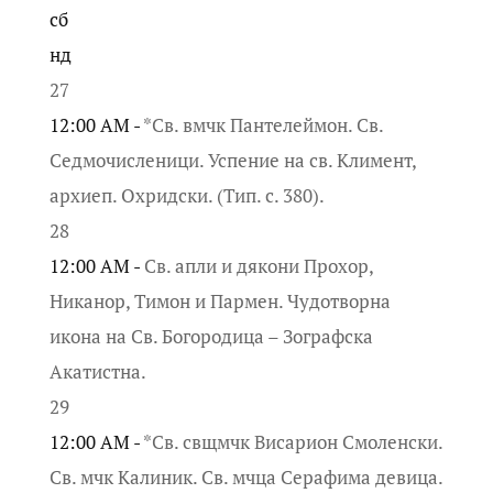
сб
нд
27
12:00 AM -
*Св. вмчк Пантелеймон. Св.
Седмочисленици. Успение на св. Климент,
архиеп. Охридски. (Тип. с. 380).
28
12:00 AM -
Св. апли и дякони Прохор,
Никанор, Тимон и Пармен. Чудотворна
икона на Св. Богородица – Зографска
Акатистна.
29
12:00 AM -
*Св. свщмчк Висарион Смоленски.
Св. мчк Калиник. Св. мчца Серафима девица.