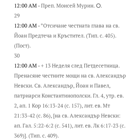
12:00 AM -
Преп. Моисей Мурин. ⭘.
29
12:00 AM -
*Отсичане честната глава на св.
Йоан Предтеча и Кръстител. (Тип. с. 405).
(Пост).
30
12:00 AM -
+ 13 Неделя след Петдесетница.
Пренасяне честните мощи на св. Александър
Невски. Св. Александър, Йоан и Павел,
патриарси Константинополски. Гл. 4, утр. ев.
2, ап. 1 Кор 16:13-24 (с. 157), лит. ев. Мт
21:33-42 (с. 86), [на св. Александър Невски:
ап. Гал. 5:22-6:2 (с. 541), лит. ев. Лк 6:17-23 (с.
369)]. (Тип. с. 409).