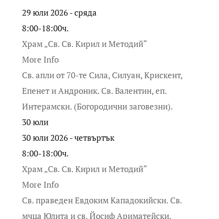
29 юли 2026 - сряда
8:00-18:00ч.
Храм „Св. Св. Кирил и Методий“
More Info
Св. апли от 70-те Сила, Силуан, Крискент,
Епенет и Андроник. Св. Валентин, еп.
Интерамски. (Богородични заговезни).
30
юли
30 юли 2026 - четвъртък
8:00-18:00ч.
Храм „Св. Св. Кирил и Методий“
More Info
Св. праведен Евдоким Кападокийски. Св.
мчца Юлита и св. Йосиф Ариматейски.