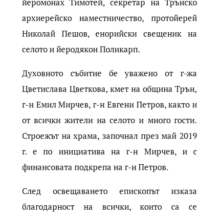
йеромонах Тимотей, секретар на Трънско
архиерейско наместничество, протойерей
Николай Пешов, енорийски свещеник на
селото и йеродякон Поликарп.
Духовното събитие бе уважено от г-жа
Цветислава Цветкова, кмет на община Трън,
г-н Емил Мирчев, г-н Евгени Петров, както и
от всички жители на селото и много гости.
Строежът на храма, започнал през май 2019
г. е по инициатива на г-н Мирчев, и с
финансовата подкрепа на г-н Петров.
След освещаването епископът изказа
благодарност на всички, които са се