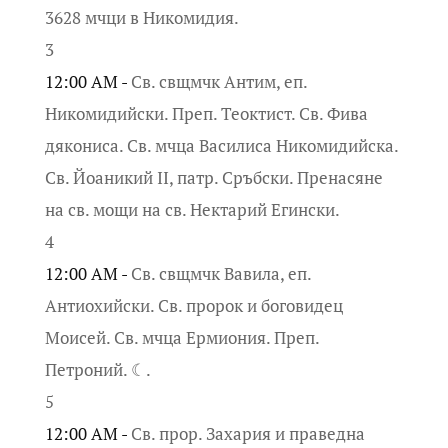
3628 мчци в Никомидия.
3
12:00 AM -
Св. свщмчк Антим, еп.
Никомидийски. Преп. Теоктист. Св. Фива
дякониса. Св. мчца Василиса Никомидийска.
Св. Йоаникий II, патр. Сръбски. Пренасяне
на св. мощи на св. Нектарий Егински.
4
12:00 AM -
Св. свщмчк Вавила, еп.
Антиохийски. Св. пророк и боговидец
Моисей. Св. мчца Ермиония. Преп.
Петроний. ☾.
5
12:00 AM -
Св. прор. Захария и праведна