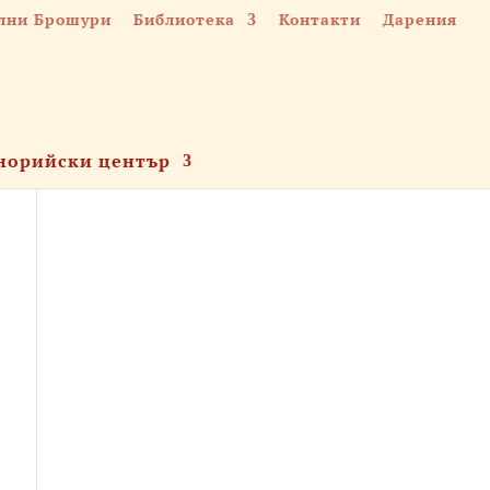
лни Брошури
Библиотека
Контакти
Дарения
норийски център