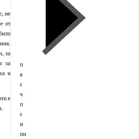
е, не
е от
 било
ния.
, за
с за
п
ха и
в
с
ч
ото е
п
а.
с
н
пн