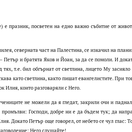
) е празник, посветен на едно важно събитие от живот
лилея, северната част на Палестина, се изкачил на план
– Петър и братята Яков и Йоан, за да се помоли. И дока
 тях, т.е. бил обгърнат от светлина, лицето Му засияло
скава като светлина, както пишат евангелистите. При то
к Илия, които разговаряли с Него.
учениците не можели да я гледат, закрили очи и падна
 промълви: Господи, добре ни е да бъдем тук; да напр
лия. Докато Петър още говорел, от небето се чул глас: Т
лаговоление; Него слушайте!