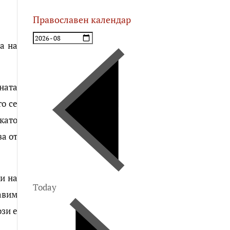
Православен календар
а на
ината
то се
 като
ва от
ли на
Today
авим
ози е