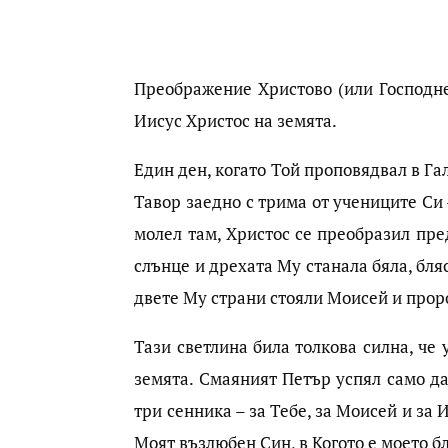
Преображение Христово (или Господне
Иисус Христос на земята.
Един ден, когато Той проповядвал в Га
Тавор заедно с трима от учениците Си 
молел там, Христос се преобразил пред
слънце и дрехата Му станала бяла, бля
двете Му страни стояли Моисей и проро
Тази светлина била толкова силна, че 
земята. Смаяният Петър успял само да
три сенника – за Тебе, за Моисей и за И
Моят възлюбен Син, в Когото е моето б