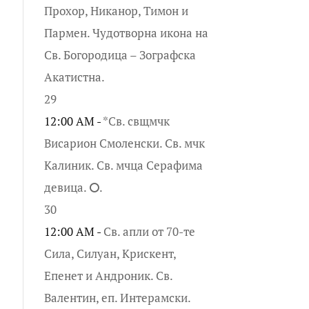
Прохор, Никанор, Тимон и
Пармен. Чудотворна икона на
Св. Богородица – Зографска
Акатистна.
29
12:00 AM -
*Св. свщмчк
Висарион Смоленски. Св. мчк
Калиник. Св. мчца Серафима
девица. ⭘.
30
12:00 AM -
Св. апли от 70-те
Сила, Силуан, Крискент,
Епенет и Андроник. Св.
Валентин, еп. Интерамски.