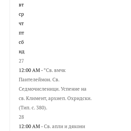
вт
ср
чт
пт
сб
нд
27
12:00 AM -
*Св. вмчк
Пантелеймон. Св.
Седмочисленици. Успение на
св. Климент, архиеп. Охридски.
(Тип. с. 380).
28
12:00 AM -
Св. апли и дякони