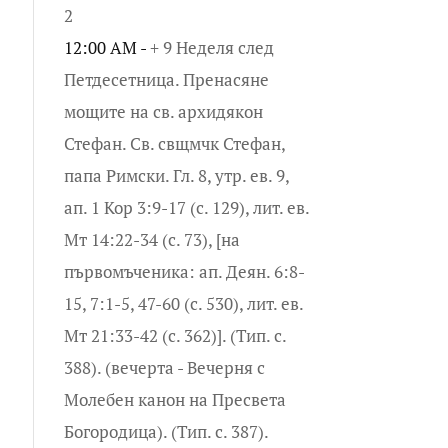
2
12:00 AM -
+ 9 Неделя след
Петдесетница. Пренасяне
мощите на св. архидякон
Стефан. Св. свщмчк Стефан,
папа Римски. Гл. 8, утр. ев. 9,
ап. 1 Кор 3:9-17 (с. 129), лит. ев.
Мт 14:22-34 (с. 73), [на
първомъченика: ап. Деян. 6:8-
15, 7:1-5, 47-60 (с. 530), лит. ев.
Мт 21:33-42 (с. 362)]. (Тип. с.
388). (вечерта - Вечерня с
Молебен канон на Пресвета
Богородица). (Тип. с. 387).