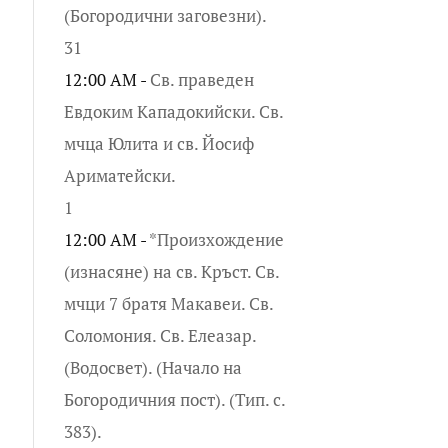
(Богородични заговезни).
31
12:00 AM -
Св. праведен
Евдоким Кападокийски. Св.
мчца Юлита и св. Йосиф
Ариматейски.
1
12:00 AM -
*Произхождение
(изнасяне) на св. Кръст. Св.
мчци 7 братя Макавеи. Св.
Соломония. Св. Елеазар.
(Водосвет). (Начало на
Богородичния пост). (Тип. с.
383).