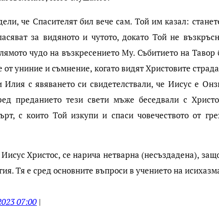
ли, че Спасителят бил вече сам. Той им казал: станет
ласяват за видяното и чутото, докато Той не възкръсн
голямото чудо на възкресението Му. Събитието на Тавор
 от униние и съмнение, когато видят Христовите страда
и Илия с явяването си свидетелствали, че Иисус е Онзи
ред преданието тези свети мъже беседвали с Христо
рт, с които Той изкупи и спаси човечеството от гре
 Иисус Христос, се нарича нетварна (несъздадена), защ
ия. Тя е сред основните въпроси в учението на исихазм
2023 07:00
|