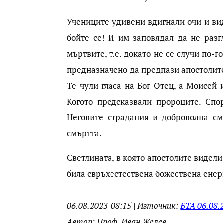
Учениците удивени вдигнали очи и виде
бойте се! И им заповядал да не разг
мъртвите, т.е. докато не се случи по-
предназначено да предпази апостолите
Те чули гласа на Бог Отец, а Моисей 
Когото предсказвали пророците. Спо
Неговите страдания и доброволна смъ
смъртта.
Светлината, в която апостолите видели
била свръхестествена божествена енерг
06.08.2023_08:15 | Източник:
БТА 06.08.
Автор: Проф. Иван Желев