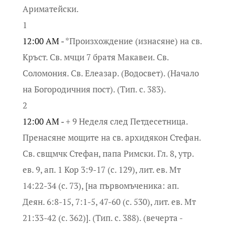
Ариматейски.
1
12:00 AM -
*Произхождение (изнасяне) на св.
Кръст. Св. мчци 7 братя Макавеи. Св.
Соломония. Св. Елеазар. (Водосвет). (Начало
на Богородичния пост). (Тип. с. 383).
2
12:00 AM -
+ 9 Неделя след Петдесетница.
Пренасяне мощите на св. архидякон Стефан.
Св. свщмчк Стефан, папа Римски. Гл. 8, утр.
ев. 9, ап. 1 Кор 3:9-17 (с. 129), лит. ев. Мт
14:22-34 (с. 73), [на първомъченика: ап.
Деян. 6:8-15, 7:1-5, 47-60 (с. 530), лит. ев. Мт
21:33-42 (с. 362)]. (Тип. с. 388). (вечерта -