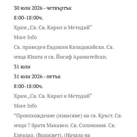
30 юли 2026 - четвъртък
8:00-18:00ч.
Храм „Св. Св. Кирил и Методий“
More Info
Св. праведен Евдоким Кападокийски. Св.
мчца Юлита и св. Йосиф Ариматейски.
31
юли
31 юли 2026 - петък
8:00-18:00ч.
Храм „Св. Св. Кирил и Методий“
More Info
*Произхождение (изнасяне) на св. Кръст. Св.
мчци 7 братя Макавеи. Св. Соломония. Св.
Елеазар. (Водосвет). (Начало на