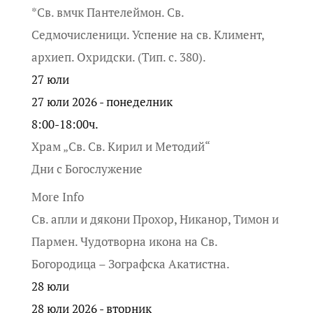
*Св. вмчк Пантелеймон. Св.
Седмочисленици. Успение на св. Климент,
архиеп. Охридски. (Тип. с. 380).
27
юли
27 юли 2026 - понеделник
8:00-18:00ч.
Храм „Св. Св. Кирил и Методий“
Дни с Богослужение
More Info
Св. апли и дякони Прохор, Никанор, Тимон и
Пармен. Чудотворна икона на Св.
Богородица – Зографска Акатистна.
28
юли
28 юли 2026 - вторник