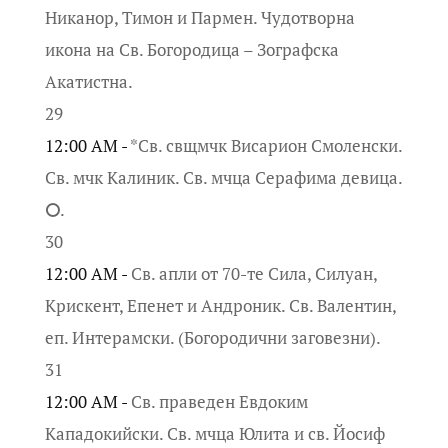
Никанор, Тимон и Пармен. Чудотворна
икона на Св. Богородица – Зографска
Акатистна.
29
12:00 AM -
*Св. свщмчк Висарион Смоленски.
Св. мчк Калиник. Св. мчца Серафима девица.
⭘.
30
12:00 AM -
Св. апли от 70-те Сила, Силуан,
Крискент, Епенет и Андроник. Св. Валентин,
еп. Интерамски. (Богородични заговезни).
31
12:00 AM -
Св. праведен Евдоким
Кападокийски. Св. мчца Юлита и св. Йосиф