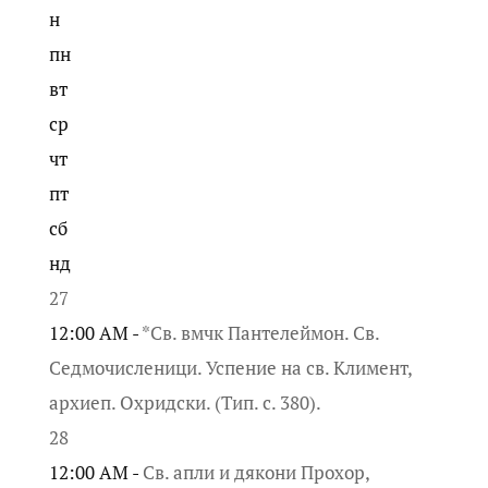
н
пн
вт
ср
чт
пт
сб
нд
27
12:00 AM -
*Св. вмчк Пантелеймон. Св.
Седмочисленици. Успение на св. Климент,
архиеп. Охридски. (Тип. с. 380).
28
12:00 AM -
Св. апли и дякони Прохор,