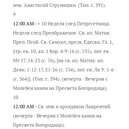
мчк. Анастасий Струмишки. (Тип. с. 391).
9
12:00 AM -
+ 10 Неделя след Петдесетница.
Неделя след Преображение. Св. ап. Матия.
Преп. Псой. Св. Самуил, презв. Едески. Гл. 1,
утр. ев. 10, ап. 1 Кор. 4:9-16 (с. 135), лит. ев.
Мт 17:14-23 (с. 76), [на св. ап. Матия: ап.
Деян. 1:12-17, 21-26 (с. 534), лит. ев. Лк 9: 1-6
(с. 364)]. (Тип. с. 394). (вечерта - Вечерня с
Молебен канон на Пресвета Богородица).
10
12:00 AM -
Св. мчк и архидякон Лаврентий.
(вечерта - Вечерня с Молебен канон на
Пресвета Богородица).