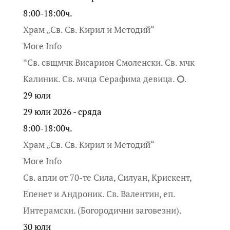
8:00-18:00ч.
Храм „Св. Св. Кирил и Методий“
More Info
*Св. свщмчк Висарион Смоленски. Св. мчк
Калиник. Св. мчца Серафима девица. ⭘.
29
юли
29 юли 2026 - сряда
8:00-18:00ч.
Храм „Св. Св. Кирил и Методий“
More Info
Св. апли от 70-те Сила, Силуан, Крискент,
Епенет и Андроник. Св. Валентин, еп.
Интерамски. (Богородични заговезни).
30
юли