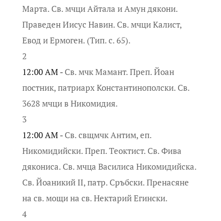
Марта. Св. мчци Айтала и Амун дякони.
Праведен Иисус Навин. Св. мчци Калист,
Евод и Ермоген. (Тип. с. 65).
2
12:00 AM -
Св. мчк Мамант. Преп. Йоан
постник, патриарх Константинополски. Св.
3628 мчци в Никомидия.
3
12:00 AM -
Св. свщмчк Антим, еп.
Никомидийски. Преп. Теоктист. Св. Фива
дякониса. Св. мчца Василиса Никомидийска.
Св. Йоаникий II, патр. Сръбски. Пренасяне
на св. мощи на св. Нектарий Егински.
4