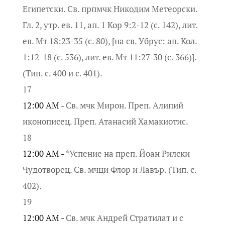
Египетски. Св. прпмчк Никодим Метеорски.
Гл. 2, утр. ев. 11, ап. 1 Кор 9:2-12 (с. 142), лит.
ев. Мт 18:23-35 (с. 80), [на св. Убрус: ап. Кол.
1:12-18 (с. 536), лит. ев. Мт 11:27-30 (с. 366)].
(Тип. с. 400 и с. 401).
17
12:00 AM -
Св. мчк Мирон. Преп. Алипий
иконописец. Преп. Атанасий Хамакиотис.
18
12:00 AM -
*Успение на преп. Йоан Рилски
Чудотворец. Св. мчци Флор и Лавър. (Тип. с.
402).
19
12:00 AM -
Св. мчк Андрей Стратилат и с