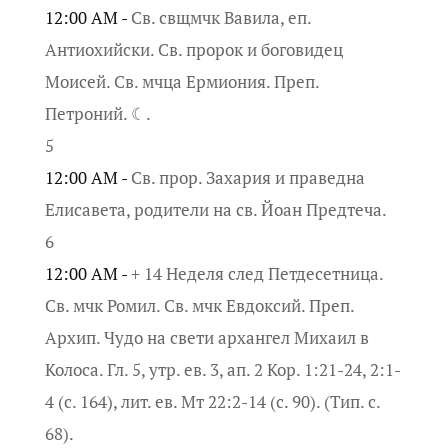
12:00 AM -
Св. свщмчк Вавила, еп.
Антиохийски. Св. пророк и боговидец
Моисей. Св. мчца Ермиония. Преп.
Петроний. ☾.
5
12:00 AM -
Св. прор. Захария и праведна
Елисавета, родители на св. Йоан Предтеча.
6
12:00 AM -
+ 14 Неделя след Петдесетница.
Св. мчк Ромил. Св. мчк Евдоксий. Преп.
Архип. Чудо на свети архангел Михаил в
Колоса. Гл. 5, утр. ев. 3, ап. 2 Кор. 1:21-24, 2:1-
4 (с. 164), лит. ев. Мт 22:2-14 (с. 90). (Тип. с.
68).