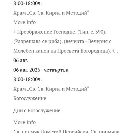
8:00-18:00ч.
Храм „Св. Св. Кирил и Методий“
More Info
+ Преображение Господне. (Тип. с. 390).
(Разрешава се риба). (вечерта - Вечерня с
Молебен канон на Пресвета Богородица). ☾.
06
авг.
06 авг. 2026 - четвъртък
8:00-18:00ч.
Храм „Св. Св. Кирил и Методий“
Богослужение
Дни с Богослужение
More Info
Св. прпмчк Дометий Персийски. Св. прпмчца