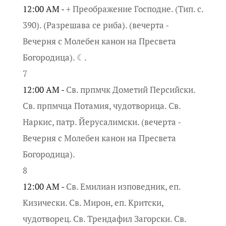
12:00 AM -
+ Преображение Господне. (Тип. с.
390). (Разрешава се риба). (вечерта -
Вечерня с Молебен канон на Пресвета
Богородица). ☾.
7
12:00 AM -
Св. прпмчк Дометий Персийски.
Св. прпмчца Потамия, чудотворица. Св.
Наркис, патр. Йерусалимски. (вечерта -
Вечерня с Молебен канон на Пресвета
Богородица).
8
12:00 AM -
Св. Емилиан изповедник, еп.
Кизически. Св. Мирон, еп. Критски,
чудотворец. Св. Трендафил Загорски. Св.