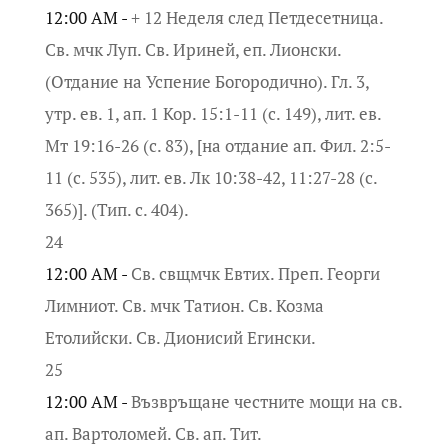
12:00 AM -
+ 12 Неделя след Петдесетница.
Св. мчк Луп. Св. Ириней, еп. Лионски.
(Отдание на Успение Богородично). Гл. 3,
утр. ев. 1, ап. 1 Кор. 15:1-11 (с. 149), лит. ев.
Мт 19:16-26 (с. 83), [на отдание ап. Фил. 2:5-
11 (с. 535), лит. ев. Лк 10:38-42, 11:27-28 (с.
365)]. (Тип. с. 404).
24
12:00 AM -
Св. свщмчк Евтих. Преп. Георги
Лимниот. Св. мчк Татион. Св. Козма
Етолийски. Св. Дионисий Егински.
25
12:00 AM -
Възвръщане честните мощи на св.
ап. Вартоломей. Св. ап. Тит.