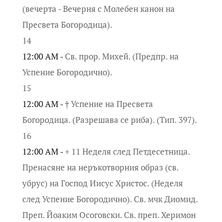
(вечерта - Вечерня с Молебен канон на
Пресвета Богородица).
14
12:00 AM -
Св. прор. Михей. (Предпр. на
Успение Богородично).
15
12:00 AM -
† Успение на Пресвета
Богородица. (Разрешава се риба). (Тип. 397).
16
12:00 AM -
+ 11 Неделя след Петдесетница.
Пренасяне на неръкотворния образ (св.
убрус) на Господ Иисус Христос. (Неделя
след Успение Богородично). Св. мчк Диомид.
Преп. Йоаким Осоговски. Св. преп. Херимон