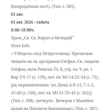
Богородичния пост). (Тип. с. 383).
01
авг.
01 авг. 2026 - събота
8:00-18:00ч.
Храм „Св. Св. Кирил и Методий“
More Info
+ 9 Неделя след Петдесетница. Пренасяне
мощите на св. архидякон Стефан. Св. свщмчк
Стефан, папа Римски. Гл. 8, утр. ев. 9, ап. 1
Кор 3:9-17 (с. 129), лит. ев. Мт 14:22-34 (с. 73),
[на първомъченика: ап. Деян. 6:8-15, 7:1-5,
47-60 (с. 530), лит. ев. Мт 21:33-42 (с. 362)].
(Тип. с. 388). (вечерта - Вечерня с Молебен
канон на Пресвета Богородица). (Тип. с. 387).