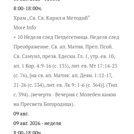
8:00-18:00ч.
Храм „Св. Св. Кирил и Методий“
More Info
+ 10 Неделя след Петдесетница. Неделя след
Преображение. Св. ап. Матия. Преп. Псой.
Св. Самуил, презв. Едески. Гл. 1, утр. ев. 10,
ап. 1 Кор. 4:9-16 (с. 135), лит. ев. Мт 17:14-23
(с. 76), [на св. ап. Матия: ап. Деян. 1:12-17,
21-26 (с. 534), лит. ев. Лк 9: 1-6 (с. 364)]. (Тип.
с. 394). (вечерта - Вечерня с Молебен канон
на Пресвета Богородица).
09
авг.
09 авг. 2026 - неделя
8:00-18:00ч.