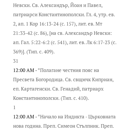
Невски. Св. Александър, Йоан и Павел,
патриарси Константинополски. Гл. 4, утр. ев.
2, ап. 1 Кор 16:13-24 (с. 157), лит. ев. Мт
21:33-42 (с. 86), [на св. Александър Невски:
ап. Гал. 5:22-6:2 (с. 541), лит. ев. Лк 6:17-23 (с.
369)]. (Тип. с. 409).
31
12:00 AM -
*Полагане честния пояс на
Пресвета Богородица. Св. свщмчк Киприан,
еп. Картагенски. Св. Генадий, патриарх
Константинополски. (Тип. с. 410).
1
12:00 AM -
*Начало на Индикта - Църковната
нова година. Преп. Симеон Стълпник. Преп.