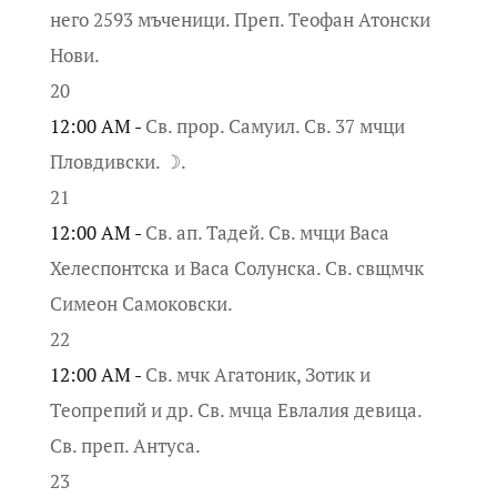
него 2593 мъченици. Преп. Теофан Атонски
Нови.
20
12:00 AM -
Св. прор. Самуил. Св. 37 мчци
Пловдивски. ☽.
21
12:00 AM -
Св. ап. Тадей. Св. мчци Васа
Хелеспонтска и Васа Солунска. Св. свщмчк
Симеон Самоковски.
22
12:00 AM -
Св. мчк Агатоник, Зотик и
Теопрепий и др. Св. мчца Евлалия девица.
Св. преп. Антуса.
23