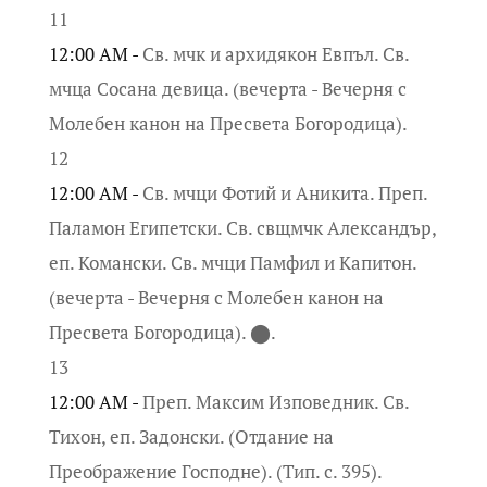
11
12:00 AM -
Св. мчк и архидякон Евпъл. Св.
мчца Сосана девица. (вечерта - Вечерня с
Молебен канон на Пресвета Богородица).
12
12:00 AM -
Св. мчци Фотий и Аникита. Преп.
Паламон Египетски. Св. свщмчк Александър,
еп. Комански. Св. мчци Памфил и Капитон.
(вечерта - Вечерня с Молебен канон на
Пресвета Богородица). ⬤.
13
12:00 AM -
Преп. Максим Изповедник. Св.
Тихон, еп. Задонски. (Отдание на
Преображение Господне). (Тип. с. 395).