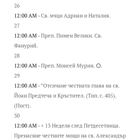
26
12:00 AM -
Св. мчци Адриан и Наталия.
27
12:00 AM -
Преп. Пимен Велики. Св.
Фанурий.
28
12:00 AM -
Преп. Моисей Мурин. ⭘.
29
12:00 AM -
*Отсичане честната глава на св.
Йоан Предтеча и Кръстител. (Тип. с. 405).
(Пост).
30
12:00 AM -
+ 13 Неделя след Петдесетница.
Пренасяне честните мощи на св. Александър