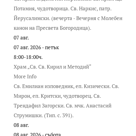
Потамия, чудотворица. Св. Наркис, патр.
Йерусалимски. (вечерта - Вечерня с Молебен
канон на Пресвета Богородица).
07
авг.
07 авг. 2026 - петък
8:00-18:00ч.
Храм „Св. Св. Кирил и Методий“
More Info
Св. Емилиан изповедник, еп. Кизически. Св.
Мирон, еп. Критски, чудотворец. Св.
Трендафил Загорски. Св. мчк. Анастасий
Струмишки. (Тип. с. 391).
08
авг.
08 авг. 2026 - събота