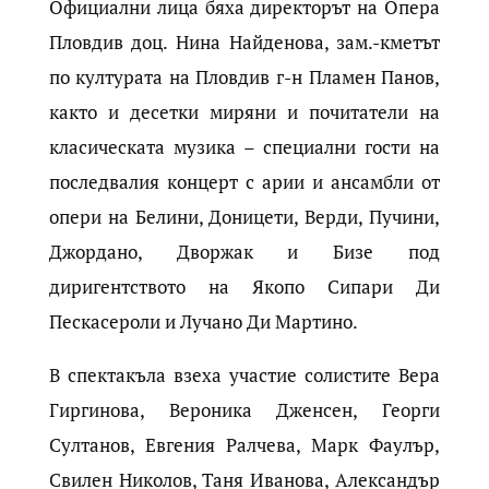
Официални лица бяха директорът на Опера
Пловдив доц. Нина Найденова, зам.-кметът
по културата на Пловдив г-н Пламен Панов,
както и десетки миряни и почитатели на
класическата музика – специални гости на
последвалия концерт с арии и ансамбли от
опери на Белини, Доницети, Верди, Пучини,
Джордано, Дворжак и Бизе под
диригентството на Якопо Сипари Ди
Пескасероли и Лучано Ди Мартино.
В спектакъла взеха участие солистите Вера
Гиргинова, Вероника Дженсен, Георги
Султанов, Евгения Ралчева, Марк Фаулър,
Свилен Николов, Таня Иванова, Александър