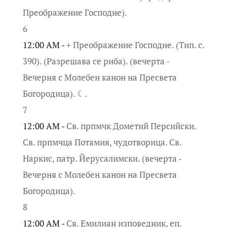
Преображение Господне).
6
12:00 AM -
+ Преображение Господне. (Тип. с.
390). (Разрешава се риба). (вечерта -
Вечерня с Молебен канон на Пресвета
Богородица). ☾.
7
12:00 AM -
Св. прпмчк Дометий Персийски.
Св. прпмчца Потамия, чудотворица. Св.
Наркис, патр. Йерусалимски. (вечерта -
Вечерня с Молебен канон на Пресвета
Богородица).
8
12:00 AM -
Св. Емилиан изповедник, еп.