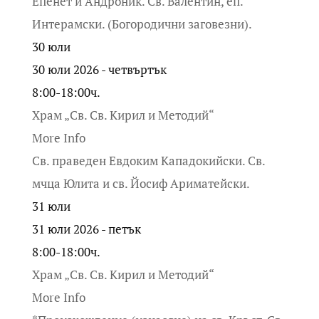
Епенет и Андроник. Св. Валентин, еп.
Интерамски. (Богородични заговезни).
30
юли
30 юли 2026 - четвъртък
8:00-18:00ч.
Храм „Св. Св. Кирил и Методий“
More Info
Св. праведен Евдоким Кападокийски. Св.
мчца Юлита и св. Йосиф Ариматейски.
31
юли
31 юли 2026 - петък
8:00-18:00ч.
Храм „Св. Св. Кирил и Методий“
More Info