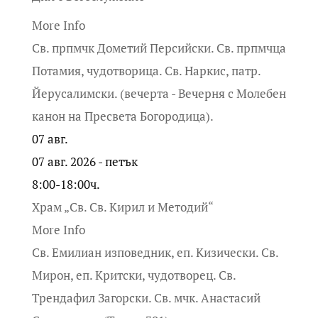
More Info
Св. прпмчк Дометий Персийски. Св. прпмчца
Потамия, чудотворица. Св. Наркис, патр.
Йерусалимски. (вечерта - Вечерня с Молебен
канон на Пресвета Богородица).
07
авг.
07 авг. 2026 - петък
8:00-18:00ч.
Храм „Св. Св. Кирил и Методий“
More Info
Св. Емилиан изповедник, еп. Кизически. Св.
Мирон, еп. Критски, чудотворец. Св.
Трендафил Загорски. Св. мчк. Анастасий