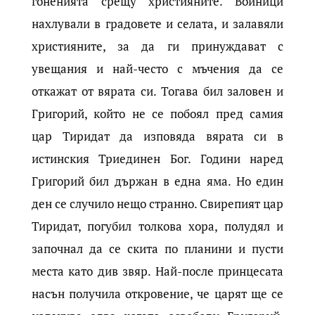
гоненията срещу християните. Войници
нахлували в градовете и селата, и залавяли
християните, за да ги принуждават с
увещания и най-често с мъчения да се
откажат от вярата си. Тогава бил заловен и
Григорий, който не се побоял пред самия
цар Тиридат да изповяда вярата си в
истинския Триединен Бог. Години наред
Григорий бил държан в една яма. Но един
ден се случило нещо странно. Свирепият цар
Тиридат, погубил толкова хора, полудял и
започнал да се скита по планини и пусти
места като див звяр. Най-после принцесата
насън получила откровение, че царят ще се