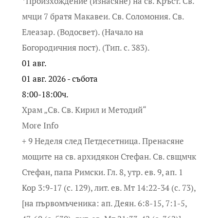
*Произхождение (изнасяне) на св. Кръст. Св.
мчци 7 братя Макавеи. Св. Соломония. Св.
Елеазар. (Водосвет). (Начало на
Богородичния пост). (Тип. с. 383).
01
авг.
01 авг. 2026 - събота
8:00-18:00ч.
Храм „Св. Св. Кирил и Методий“
More Info
+ 9 Неделя след Петдесетница. Пренасяне
мощите на св. архидякон Стефан. Св. свщмчк
Стефан, папа Римски. Гл. 8, утр. ев. 9, ап. 1
Кор 3:9-17 (с. 129), лит. ев. Мт 14:22-34 (с. 73),
[на първомъченика: ап. Деян. 6:8-15, 7:1-5,