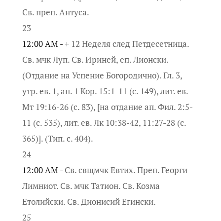
Св. преп. Антуса.
23
12:00 AM -
+ 12 Неделя след Петдесетница.
Св. мчк Луп. Св. Ириней, еп. Лионски.
(Отдание на Успение Богородично). Гл. 3,
утр. ев. 1, ап. 1 Кор. 15:1-11 (с. 149), лит. ев.
Мт 19:16-26 (с. 83), [на отдание ап. Фил. 2:5-
11 (с. 535), лит. ев. Лк 10:38-42, 11:27-28 (с.
365)]. (Тип. с. 404).
24
12:00 AM -
Св. свщмчк Евтих. Преп. Георги
Лимниот. Св. мчк Татион. Св. Козма
Етолийски. Св. Дионисий Егински.
25