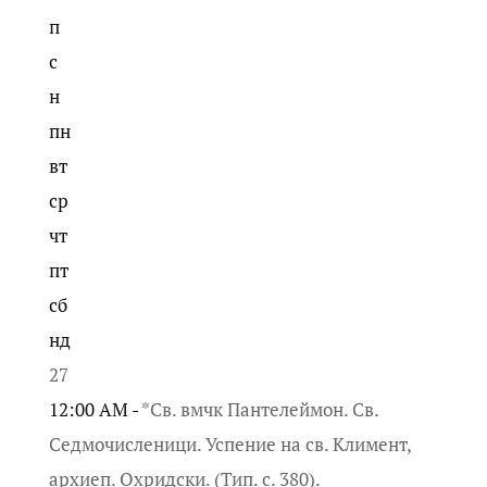
п
с
н
пн
вт
ср
чт
пт
сб
нд
27
12:00 AM -
*Св. вмчк Пантелеймон. Св.
Седмочисленици. Успение на св. Климент,
архиеп. Охридски. (Тип. с. 380).