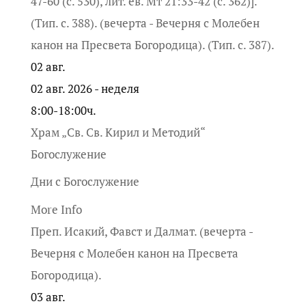
47-60 (с. 530), лит. ев. Мт 21:33-42 (с. 362)].
(Тип. с. 388). (вечерта - Вечерня с Молебен
канон на Пресвета Богородица). (Тип. с. 387).
02
авг.
02 авг. 2026 - неделя
8:00-18:00ч.
Храм „Св. Св. Кирил и Методий“
Богослужение
Дни с Богослужение
More Info
Преп. Исакий, Фавст и Далмат. (вечерта -
Вечерня с Молебен канон на Пресвета
Богородица).
03
авг.