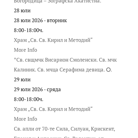
Богородица – Зографска Акатистна.
28
юли
28 юли 2026 - вторник
8:00-18:00ч.
Храм „Св. Св. Кирил и Методий“
More Info
*Св. свщмчк Висарион Смоленски. Св. мчк
Калиник. Св. мчца Серафима девица. ⭘.
29
юли
29 юли 2026 - сряда
8:00-18:00ч.
Храм „Св. Св. Кирил и Методий“
More Info
Св. апли от 70-те Сила, Силуан, Крискент,