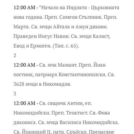
12:00 AM -
*Начало на Индикта - Църковната
нова година. Преп. Симеон Стълпник. Преп.
Марта. Св. мчци Айтала и Амун дякони.
Праведен Иисус Навин. Св. мчци Калист,
Евод и Ермоген. (Тип. с. 65).
2
12:00 AM -
Св. мчк Мамант. Преп. Йоан
постник, патриарх Константинополски. Св.
3628 мчци в Никомидия.
3
12:00 AM -
Св. свщмчк Антим, еп.
Никомидийски. Преп. Теоктист. Св. Фива
дякониса. Св. мчца Василиса Никомидийска.
Св. Йоаникий II, патр. Сръбски. Пренасяне