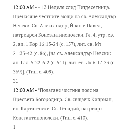
12:00 AM -
+ 13 Неделя след Петдесетница.
Пренасяне честните мощи на св. Александър
Невски. Св. Александър, Йоан и Павел,
патриарси Константинополски. Гл. 4, утр. ев.
2, ап. 1 Кор 16:13-24 (с. 157), лит. ев. Мт
21:33-42 (с. 86), [на св. Александър Невски:
ап. Гал. 5:22-6:2 (с. 541), лит. ев. Лк 6:17-23 (с.
369)]. (Тип. с. 409).
31
12:00 AM -
*Полагане честния пояс на
Пресвета Богородица. Св. свщмчк Киприан,
еп. Картагенски. Св. Генадий, патриарх
Константинополски. (Тип. с. 410).
1