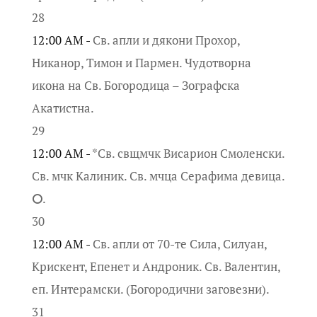
28
12:00 AM -
Св. апли и дякони Прохор,
Никанор, Тимон и Пармен. Чудотворна
икона на Св. Богородица – Зографска
Акатистна.
29
12:00 AM -
*Св. свщмчк Висарион Смоленски.
Св. мчк Калиник. Св. мчца Серафима девица.
⭘.
30
12:00 AM -
Св. апли от 70-те Сила, Силуан,
Крискент, Епенет и Андроник. Св. Валентин,
еп. Интерамски. (Богородични заговезни).
31