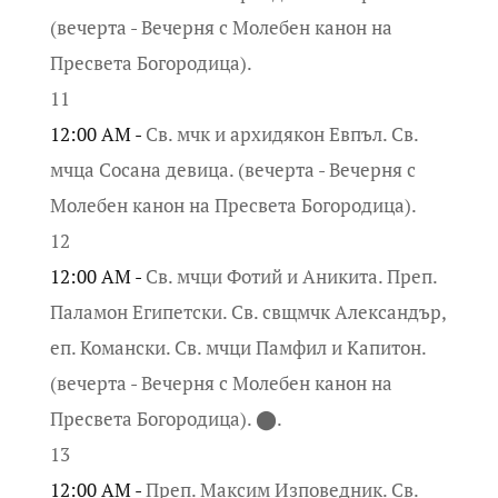
(вечерта - Вечерня с Молебен канон на
Пресвета Богородица).
11
12:00 AM -
Св. мчк и архидякон Евпъл. Св.
мчца Сосана девица. (вечерта - Вечерня с
Молебен канон на Пресвета Богородица).
12
12:00 AM -
Св. мчци Фотий и Аникита. Преп.
Паламон Египетски. Св. свщмчк Александър,
еп. Комански. Св. мчци Памфил и Капитон.
(вечерта - Вечерня с Молебен канон на
Пресвета Богородица). ⬤.
13
12:00 AM -
Преп. Максим Изповедник. Св.