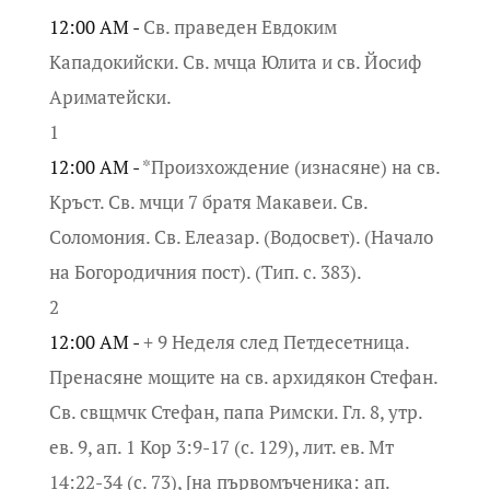
12:00 AM -
Св. праведен Евдоким
Кападокийски. Св. мчца Юлита и св. Йосиф
Ариматейски.
1
12:00 AM -
*Произхождение (изнасяне) на св.
Кръст. Св. мчци 7 братя Макавеи. Св.
Соломония. Св. Елеазар. (Водосвет). (Начало
на Богородичния пост). (Тип. с. 383).
2
12:00 AM -
+ 9 Неделя след Петдесетница.
Пренасяне мощите на св. архидякон Стефан.
Св. свщмчк Стефан, папа Римски. Гл. 8, утр.
ев. 9, ап. 1 Кор 3:9-17 (с. 129), лит. ев. Мт
14:22-34 (с. 73), [на първомъченика: ап.