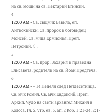
на св. мощи на св. Нектарий Егински.
4
12:00 AM -
Св. свщмчк Вавила, еп.
Антиохийски. Св. пророк и боговидец
Моисей. Св. мчца Ермиония. Преп.
Петроний. ☾.
5
12:00 AM -
Св. прор. Захария и праведна
Елисавета, родители на св. Йоан Предтеча.
6
12:00 AM -
+ 14 Неделя след Петдесетница.
Св. мчк Ромил. Св. мчк Евдоксий. Преп.
Архип. Чудо на свети архангел Михаил в
Колоса. Гл. 5, утр. ев. 3, ап. 2 Кор. 1:21-24, 2:1-