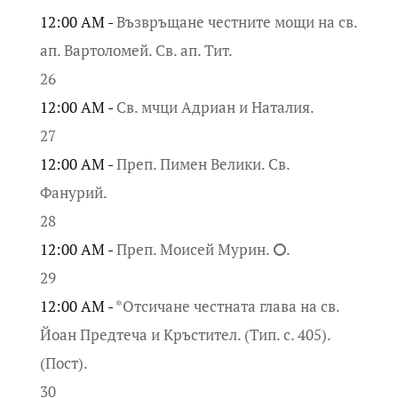
12:00 AM -
Възвръщане честните мощи на св.
ап. Вартоломей. Св. ап. Тит.
26
12:00 AM -
Св. мчци Адриан и Наталия.
27
12:00 AM -
Преп. Пимен Велики. Св.
Фанурий.
28
12:00 AM -
Преп. Моисей Мурин. ⭘.
29
12:00 AM -
*Отсичане честната глава на св.
Йоан Предтеча и Кръстител. (Тип. с. 405).
(Пост).
30