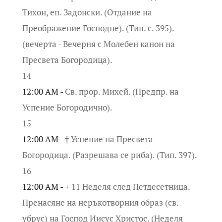
Тихон, еп. Задонски. (Отдание на
Преображение Господне). (Тип. с. 395).
(вечерта - Вечерня с Молебен канон на
Пресвета Богородица).
14
12:00 AM -
Св. прор. Михей. (Предпр. на
Успение Богородично).
15
12:00 AM -
† Успение на Пресвета
Богородица. (Разрешава се риба). (Тип. 397).
16
12:00 AM -
+ 11 Неделя след Петдесетница.
Пренасяне на неръкотворния образ (св.
убрус) на Господ Иисус Христос. (Неделя