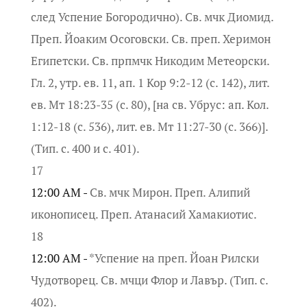
след Успение Богородично). Св. мчк Диомид.
Преп. Йоаким Осоговски. Св. преп. Херимон
Египетски. Св. прпмчк Никодим Метеорски.
Гл. 2, утр. ев. 11, ап. 1 Кор 9:2-12 (с. 142), лит.
ев. Мт 18:23-35 (с. 80), [на св. Убрус: ап. Кол.
1:12-18 (с. 536), лит. ев. Мт 11:27-30 (с. 366)].
(Тип. с. 400 и с. 401).
17
12:00 AM -
Св. мчк Мирон. Преп. Алипий
иконописец. Преп. Атанасий Хамакиотис.
18
12:00 AM -
*Успение на преп. Йоан Рилски
Чудотворец. Св. мчци Флор и Лавър. (Тип. с.
402).