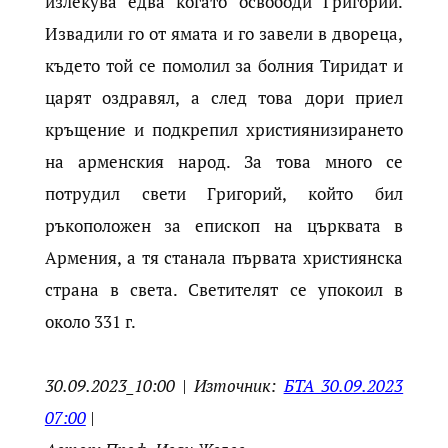
излекува едва когато освободи Григорий.
Извадили го от ямата и го завели в двореца,
където той се помолил за болния Тиридат и
царят оздравял, а след това дори приел
кръщение и подкрепил християнизирането
на арменския народ. За това много се
потрудил свети Григорий, който бил
ръкоположен за епископ на църквата в
Армения, а тя станала първата християнска
страна в света. Светителят се упокоил в
около 331 г.
30.09.2023_10:00 | Източник:
БТА 30.09.2023
07:00
|