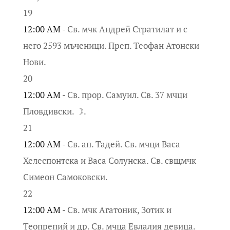
19
12:00 AM -
Св. мчк Андрей Стратилат и с
него 2593 мъченици. Преп. Теофан Атонски
Нови.
20
12:00 AM -
Св. прор. Самуил. Св. 37 мчци
Пловдивски. ☽.
21
12:00 AM -
Св. ап. Тадей. Св. мчци Васа
Хелеспонтска и Васа Солунска. Св. свщмчк
Симеон Самоковски.
22
12:00 AM -
Св. мчк Агатоник, Зотик и
Теопрепий и др. Св. мчца Евлалия девица.