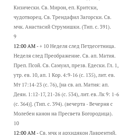
Кизически. Св. Мирон, еп. Критски,
чудотворец. Св. Трендафил Загорски. Св.
мчк. Анастасий Струмишки. (Тип. с. 391).
9
12:00 AM -
+ 10 Неделя след Петдесетница.
Неделя след Преображение. Св. ап. Матия.
Преп. Псой. Св. Самуил, презв. Едески. Гл. 1,
утр. ев. 10, ап. 1 Кор. 4:9-16 (с. 135), лит. ев.
Мт 17:14-23 (с. 76), [на св. ап. Матия: ап.
Деян. 1:12-17, 21-26 (с. 534), лит. ев. Лк 9: 1-6
(с. 364)]. (Тип. с. 394). (вечерта - Вечерня с
Молебен канон на Пресвета Богородица).
10
12:00 AM -
Св. мчк и архидякон Лаврентий.