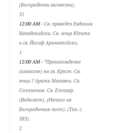
(Богородични заговезни).
31
12:00 AM -
Св. праведен Евдоким
Кападокийски. Св. мчца Юлита
и св. Йосиф Ариматейски.
1
12:00 AM -
*Произхождение
(изнасяне) на св. Кръст. Св.
мчци 7 братя Макавеи. Св.
Соломония. Св. Елеазар.
(Водосвет). (Начало на
Богородичния пост). (Тип. с.
383).
2