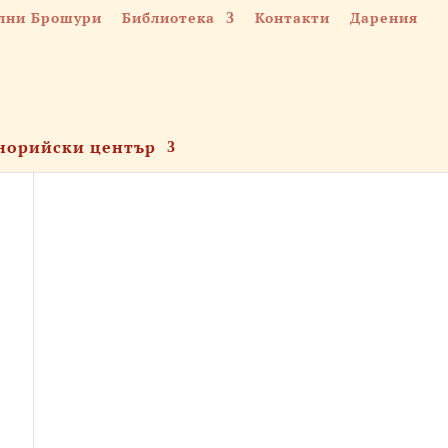
лни Брошури
Библиотека
Контакти
Дарения
норийски център