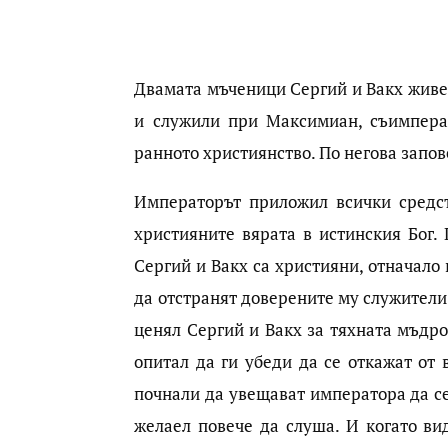
Двамата мъченици Сергий и Вакх живел
и служили при Максимиан, съимпера
ранното християнство. По негова запов
Императорът приложил всички средс
християните вярата в истинския Бог. 
Сергий и Вакх са християни, отначало 
да отстранят доверените му служители.
ценял Сергий и Вакх за тяхната мъдрос
опитал да ги убеди да се откажат от
почнали да увещават императора да се
желаел повече да слуша. И когато ви