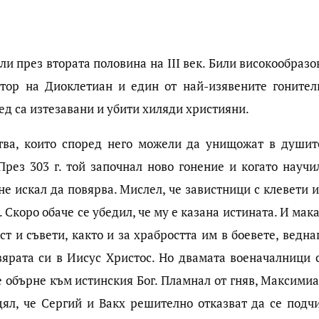
и през втората половина на III век. Били високообразо
тор на Диоклетиан и един от най-изявените гонител
ед са изтезавани и убити хиляди християни.
тва, които според него можели да унищожат в душит
През 303 г. той започнал ново гонение и когато научил
не искал да повярва. Мислел, че завистници с клевети 
 Скоро обаче се убедил, че му е казана истината. И мак
т и съвети, както и за храбростта им в боевете, ведна
 вярата си в Иисус Христос. Но двамата военачалници 
 обърне към истинския Бог. Пламнал от гняв, Максимиа
дял, че Сергий и Вакх решително отказват да се подчи