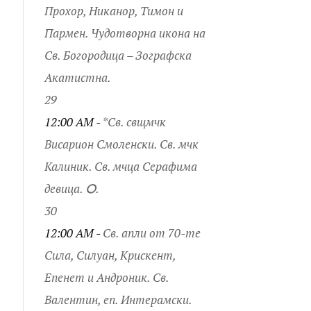
Прохор, Никанор, Тимон и
Пармен. Чудотворна икона на
Св. Богородица – Зографска
Акатистна.
29
12:00 AM -
*Св. свщмчк
Висарион Смоленски. Св. мчк
Калиник. Св. мчца Серафима
девица. ⭘.
30
12:00 AM -
Св. апли от 70-те
Сила, Силуан, Крискент,
Епенет и Андроник. Св.
Валентин, еп. Интерамски.