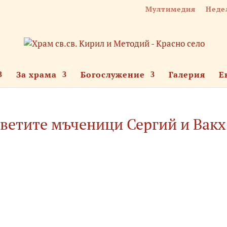
Мултимедия
Неде
За храма
Богослужение
Галерия
Е
светите мъченици Сергий и Вакх