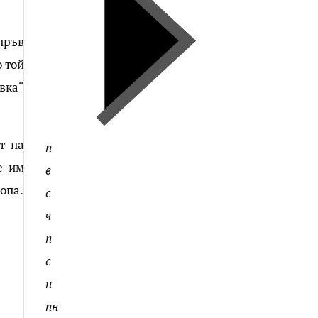
пръв
о той
ивка“
т на
п
е им
в
ропа.
с
ч
п
с
н
пн