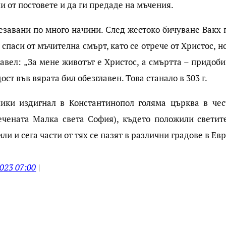
и от постовете и да ги предаде на мъчения.
езавани по много начини. След жестоко бичуване Вакх 
спаси от мъчителна смърт, като се отрече от Христос, н
авел: „За мене животът е Христос, а смъртта – придоб
ост във вярата бил обезглавен. Това станало в 303 г.
ики издигнал в Константинопол голяма църква в чес
ечената Малка света София), където положили светит
и и сега части от тях се пазят в различни градове в Ев
023 07:00
|