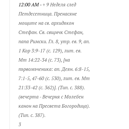
12:00 AM -
+ 9 Неделя след
Петдесетница. Пренасяне
мощите на св. архидякон
Стефан. Св. свщмчк Стефан,
папа Римски. Гл. 8, утр. ев. 9, ап.
1 Кор 3:9-17 (с. 129), лит. ев.
Мт 14:22-34 (с. 73), [на
първомъченика: ап. Деян. 6:8-15,
7:1-5, 47-60 (с. 530), лит. ев. Мт
21:33-42 (с. 362)]. (Тип. с. 388).
(вечерта - Вечерня с Молебен
канон на Пресвета Богородица).
(Тип. с. 387).
3