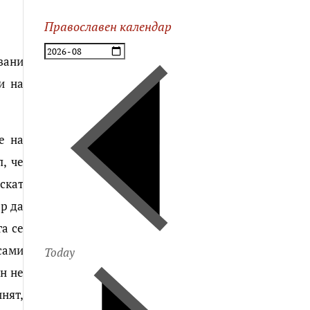
Православен календар
вани
и на
е на
, че
искат
ар да
га се
сами
Today
н не
нят,