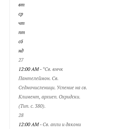
вт
ср
чт
пт
сб
нд
27
12:00 AM -
*Св. вмчк
Пантелеймон. Св.
Седмочисленици. Успение на св.
Климент, архиеп. Охридски.
(Тип. с. 380).
28
12:00 AM -
Св. апли и дякони