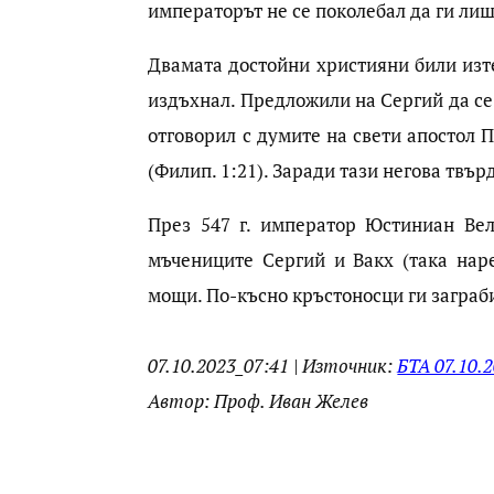
императорът не се поколебал да ги лиш
Двамата достойни християни били изт
издъхнал. Предложили на Сергий да се 
отговорил с думите на свети апостол П
(Филип. 1:21). Заради тази негова твърд
През 547 г. император Юстиниан Вел
мъчениците Сергий и Вакх (така нар
мощи. По-късно кръстоносци ги заграбил
07.10.2023_07:41 | Източник:
БТА 07.10.2
Автор: Проф. Иван Желев