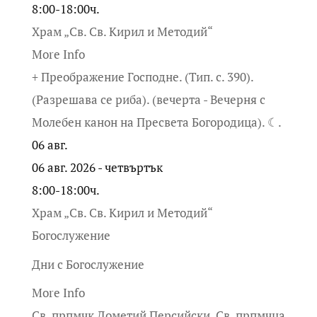
8:00-18:00ч.
Храм „Св. Св. Кирил и Методий“
More Info
+ Преображение Господне. (Тип. с. 390).
(Разрешава се риба). (вечерта - Вечерня с
Молебен канон на Пресвета Богородица). ☾.
06
авг.
06 авг. 2026 - четвъртък
8:00-18:00ч.
Храм „Св. Св. Кирил и Методий“
Богослужение
Дни с Богослужение
More Info
Св. прпмчк Дометий Персийски. Св. прпмчца