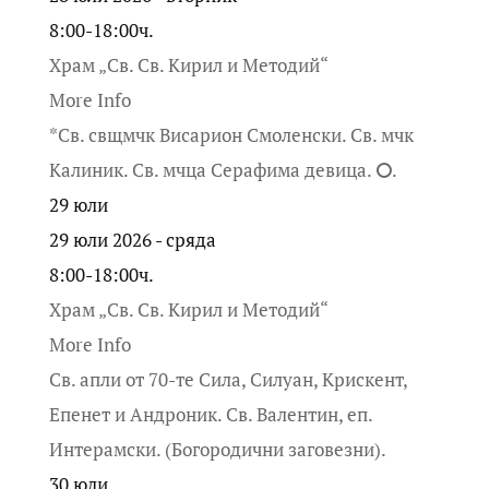
8:00-18:00ч.
Храм „Св. Св. Кирил и Методий“
More Info
*Св. свщмчк Висарион Смоленски. Св. мчк
Калиник. Св. мчца Серафима девица. ⭘.
29
юли
29 юли 2026 - сряда
8:00-18:00ч.
Храм „Св. Св. Кирил и Методий“
More Info
Св. апли от 70-те Сила, Силуан, Крискент,
Епенет и Андроник. Св. Валентин, еп.
Интерамски. (Богородични заговезни).
30
юли