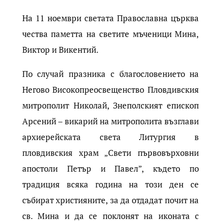
На 11 ноември светата Православна църква
чества паметта на светите мъченици Мина,
Виктор и Викентий.
По случай празника с благословението на
Негово Високопреосвещенство Пловдивския
митрополит Николай, Знеполският епископ
Арсений – викарий на митрополита възглави
архиерейската света Литургия в
пловдивския храм „Свети първовърховни
апостоли Петър и Павел”, където по
традиция всяка година на този ден се
събират християните, за да отдадат почит на
св. Мина и да се поклонят на иконата с