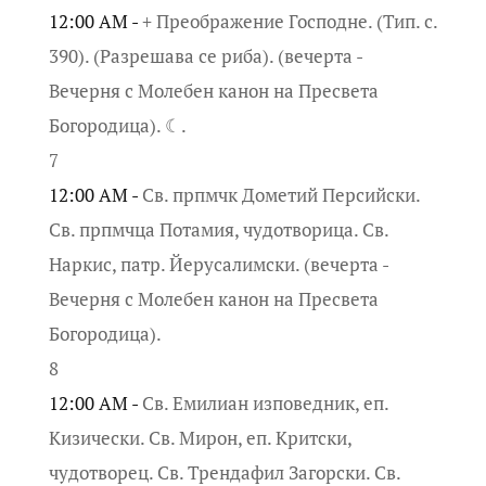
12:00 AM -
+ Преображение Господне. (Тип. с.
390). (Разрешава се риба). (вечерта -
Вечерня с Молебен канон на Пресвета
Богородица). ☾.
7
12:00 AM -
Св. прпмчк Дометий Персийски.
Св. прпмчца Потамия, чудотворица. Св.
Наркис, патр. Йерусалимски. (вечерта -
Вечерня с Молебен канон на Пресвета
Богородица).
8
12:00 AM -
Св. Емилиан изповедник, еп.
Кизически. Св. Мирон, еп. Критски,
чудотворец. Св. Трендафил Загорски. Св.