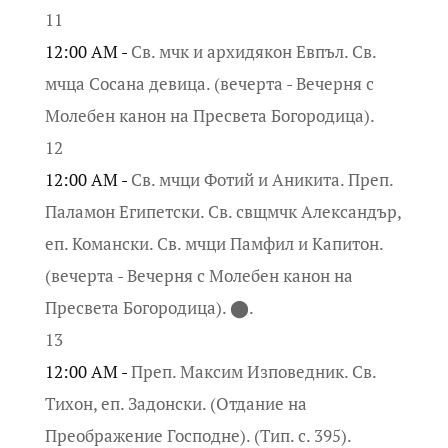
11
12:00 AM -
Св. мчк и архидякон Евпъл. Св.
мчца Сосана девица. (вечерта - Вечерня с
Молебен канон на Пресвета Богородица).
12
12:00 AM -
Св. мчци Фотий и Аникита. Преп.
Паламон Египетски. Св. свщмчк Александър,
еп. Комански. Св. мчци Памфил и Капитон.
(вечерта - Вечерня с Молебен канон на
Пресвета Богородица). ⬤.
13
12:00 AM -
Преп. Максим Изповедник. Св.
Тихон, еп. Задонски. (Отдание на
Преображение Господне). (Тип. с. 395).