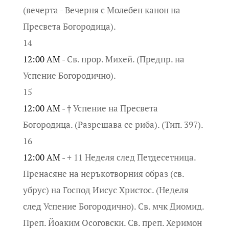
(вечерта - Вечерня с Молебен канон на
Пресвета Богородица).
14
12:00 AM -
Св. прор. Михей. (Предпр. на
Успение Богородично).
15
12:00 AM -
† Успение на Пресвета
Богородица. (Разрешава се риба). (Тип. 397).
16
12:00 AM -
+ 11 Неделя след Петдесетница.
Пренасяне на неръкотворния образ (св.
убрус) на Господ Иисус Христос. (Неделя
след Успение Богородично). Св. мчк Диомид.
Преп. Йоаким Осоговски. Св. преп. Херимон