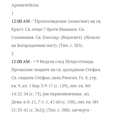
Ариматейски.
1
12:00 AM -
*Произхождение (изнасяне) на св.
Кръст. Св. мчци 7 братя Макавеи. Св.
Соломония. Св. Елеазар. (Водосвет). (Начало
на Богородичния пост). (Тип. с. 383).
2
12:00 AM -
+ 9 Неделя след Петдесетница.
Пренасяне мощите на св. архидякон Стефан.
Св. свщмчк Стефан, папа Римски. Гл. 8, утр.
ев. 9, ап. 1 Кор 3:9-17 (с. 129), лит. ев. Мт
14:22-34 (с. 73), [на първомъченика: ап.
Деян. 6:8-15, 7:1-5, 47-60 (с. 530), лит. ев. Мт
21:33-42 (с. 362)]. (Тип. с. 388). (вечерта -