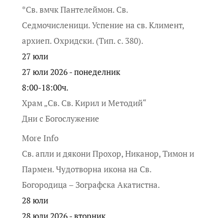
*Св. вмчк Пантелеймон. Св.
Седмочисленици. Успение на св. Климент,
архиеп. Охридски. (Тип. с. 380).
27
юли
27 юли 2026 - понеделник
8:00-18:00ч.
Храм „Св. Св. Кирил и Методий“
Дни с Богослужение
More Info
Св. апли и дякони Прохор, Никанор, Тимон и
Пармен. Чудотворна икона на Св.
Богородица – Зографска Акатистна.
28
юли
28 юли 2026 - вторник