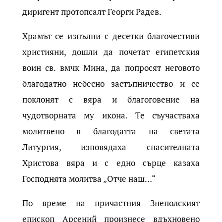
диригент протопсалт Георги Радев.
Храмът се изпълни с десетки благочестиви
християни, дошли да почетат египетския
воин св. вмчк Мина, да попросят неговото
благодатно небесно застъпничество и се
поклонят с вяра и благоговение на
чудотворната му икона. Те съучастваха
молитвено в благодатта на светата
Литургия, изповядаха спасителната
Христова вяра и с едно сърце казаха
Господнята молитва „Отче наш…“
По време на причастния Знеполският
епископ Арсений произнесе вдъхновено