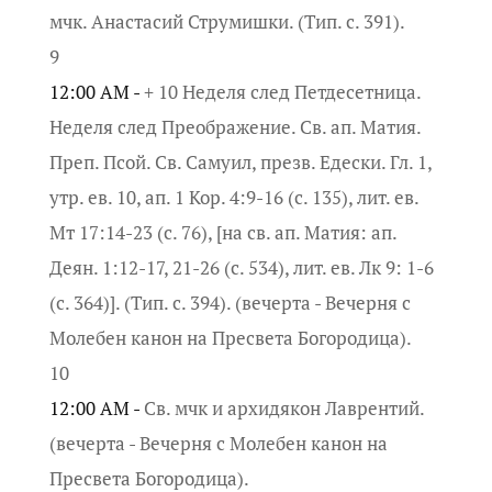
мчк. Анастасий Струмишки. (Тип. с. 391).
9
12:00 AM -
+ 10 Неделя след Петдесетница.
Неделя след Преображение. Св. ап. Матия.
Преп. Псой. Св. Самуил, презв. Едески. Гл. 1,
утр. ев. 10, ап. 1 Кор. 4:9-16 (с. 135), лит. ев.
Мт 17:14-23 (с. 76), [на св. ап. Матия: ап.
Деян. 1:12-17, 21-26 (с. 534), лит. ев. Лк 9: 1-6
(с. 364)]. (Тип. с. 394). (вечерта - Вечерня с
Молебен канон на Пресвета Богородица).
10
12:00 AM -
Св. мчк и архидякон Лаврентий.
(вечерта - Вечерня с Молебен канон на
Пресвета Богородица).