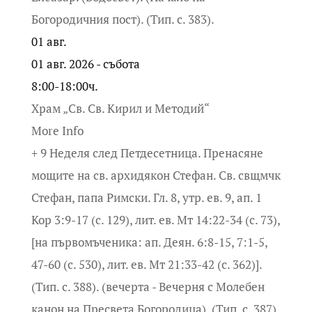
Богородичния пост). (Тип. с. 383).
01
авг.
01 авг. 2026 - събота
8:00-18:00ч.
Храм „Св. Св. Кирил и Методий“
More Info
+ 9 Неделя след Петдесетница. Пренасяне
мощите на св. архидякон Стефан. Св. свщмчк
Стефан, папа Римски. Гл. 8, утр. ев. 9, ап. 1
Кор 3:9-17 (с. 129), лит. ев. Мт 14:22-34 (с. 73),
[на първомъченика: ап. Деян. 6:8-15, 7:1-5,
47-60 (с. 530), лит. ев. Мт 21:33-42 (с. 362)].
(Тип. с. 388). (вечерта - Вечерня с Молебен
канон на Пресвета Богородица). (Тип. с. 387).