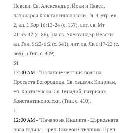
Невски. Св. Александър, Йоан и Павел,
патриарси Константинополски. Гл. 4, утр. ев.
2, ап. 1 Кор 16:13-24 (с. 157), лит. ев. Мт
21:33-42 (с. 86), [на св. Александър Невски:
ап. Гал. 5:22-6:2 (с. 541), лит. ев. Лк 6:17-23 (с.
369)]. (Тип. с. 409).
31
12:00 AM -
*Полагане честния пояс на
Пресвета Богородица. Св. свщмчк Киприан,
еп. Картагенски. Св. Генадий, патриарх
Константинополски. (Тип. с. 410).
1
12:00 AM -
*Начало на Индикта - Църковната
нова година. Преп. Симеон Стълпник. Преп.