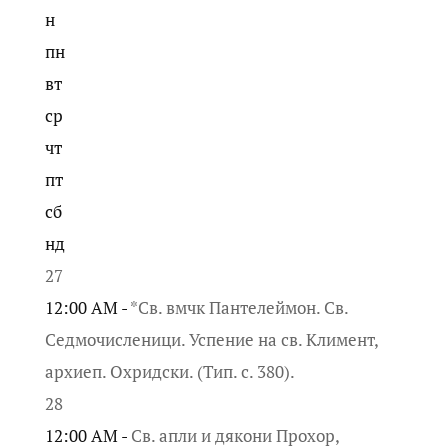
н
пн
вт
ср
чт
пт
сб
нд
27
12:00 AM -
*Св. вмчк Пантелеймон. Св.
Седмочисленици. Успение на св. Климент,
архиеп. Охридски. (Тип. с. 380).
28
12:00 AM -
Св. апли и дякони Прохор,