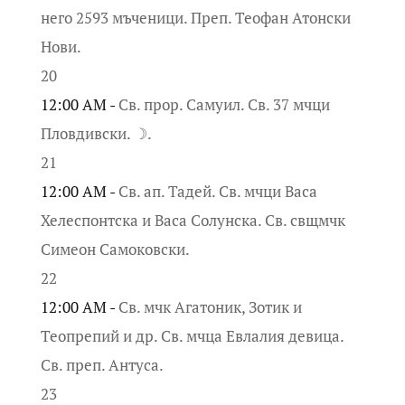
него 2593 мъченици. Преп. Теофан Атонски
Нови.
20
12:00 AM -
Св. прор. Самуил. Св. 37 мчци
Пловдивски. ☽.
21
12:00 AM -
Св. ап. Тадей. Св. мчци Васа
Хелеспонтска и Васа Солунска. Св. свщмчк
Симеон Самоковски.
22
12:00 AM -
Св. мчк Агатоник, Зотик и
Теопрепий и др. Св. мчца Евлалия девица.
Св. преп. Антуса.
23