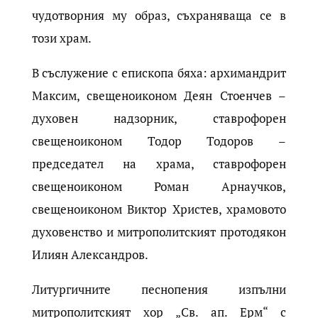
чудотворния му образ, съхраняваща се в
този храм.
В съслужение с епископа бяха: архимандрит
Максим, свещеноиконом Деян Стоенчев –
духовен надзорник, ставрофорен
свещеноиконом Тодор Тодоров –
председател на храма, ставрофорен
свещеноиконом Роман Арнаучков,
свещеноиконом Виктор Христев, храмовото
духовенство и митрополитският протодякон
Илиян Александров.
Литургичните песнопения изпълни
митрополитският хор „Св. ап. Ерм“ с