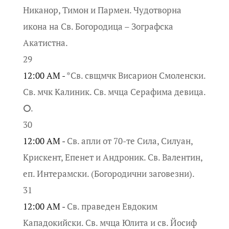
Никанор, Тимон и Пармен. Чудотворна
икона на Св. Богородица – Зографска
Акатистна.
29
12:00 AM -
*Св. свщмчк Висарион Смоленски.
Св. мчк Калиник. Св. мчца Серафима девица.
⭘.
30
12:00 AM -
Св. апли от 70-те Сила, Силуан,
Крискент, Епенет и Андроник. Св. Валентин,
еп. Интерамски. (Богородични заговезни).
31
12:00 AM -
Св. праведен Евдоким
Кападокийски. Св. мчца Юлита и св. Йосиф