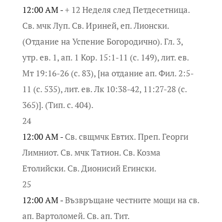
12:00 AM -
+ 12 Неделя след Петдесетница.
Св. мчк Луп. Св. Ириней, еп. Лионски.
(Отдание на Успение Богородично). Гл. 3,
утр. ев. 1, ап. 1 Кор. 15:1-11 (с. 149), лит. ев.
Мт 19:16-26 (с. 83), [на отдание ап. Фил. 2:5-
11 (с. 535), лит. ев. Лк 10:38-42, 11:27-28 (с.
365)]. (Тип. с. 404).
24
12:00 AM -
Св. свщмчк Евтих. Преп. Георги
Лимниот. Св. мчк Татион. Св. Козма
Етолийски. Св. Дионисий Егински.
25
12:00 AM -
Възвръщане честните мощи на св.
ап. Вартоломей. Св. ап. Тит.