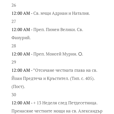
26
12:00 AM -
Св. мчци Адриан и Наталия.
27
12:00 AM -
Преп. Пимен Велики. Св.
Фанурий.
28
12:00 AM -
Преп. Моисей Мурин. ⭘.
29
12:00 AM -
*Отсичане честната глава на св.
Йоан Предтеча и Кръстител. (Тип. с. 405).
(Пост).
30
12:00 AM -
+ 13 Неделя след Петдесетница.
Пренасяне честните мощи на св. Александър