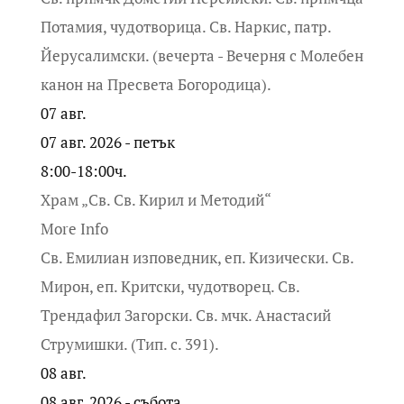
Потамия, чудотворица. Св. Наркис, патр.
Йерусалимски. (вечерта - Вечерня с Молебен
канон на Пресвета Богородица).
07
авг.
07 авг. 2026 - петък
8:00-18:00ч.
Храм „Св. Св. Кирил и Методий“
More Info
Св. Емилиан изповедник, еп. Кизически. Св.
Мирон, еп. Критски, чудотворец. Св.
Трендафил Загорски. Св. мчк. Анастасий
Струмишки. (Тип. с. 391).
08
авг.
08 авг. 2026 - събота