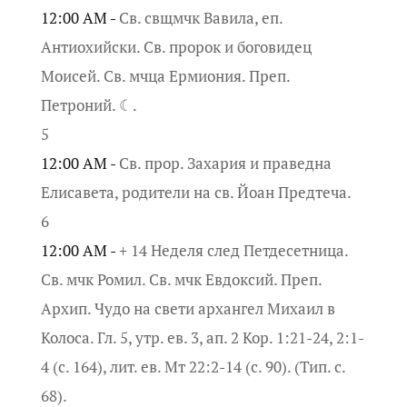
12:00 AM -
Св. свщмчк Вавила, еп.
Антиохийски. Св. пророк и боговидец
Моисей. Св. мчца Ермиония. Преп.
Петроний. ☾.
5
12:00 AM -
Св. прор. Захария и праведна
Елисавета, родители на св. Йоан Предтеча.
6
12:00 AM -
+ 14 Неделя след Петдесетница.
Св. мчк Ромил. Св. мчк Евдоксий. Преп.
Архип. Чудо на свети архангел Михаил в
Колоса. Гл. 5, утр. ев. 3, ап. 2 Кор. 1:21-24, 2:1-
4 (с. 164), лит. ев. Мт 22:2-14 (с. 90). (Тип. с.
68).