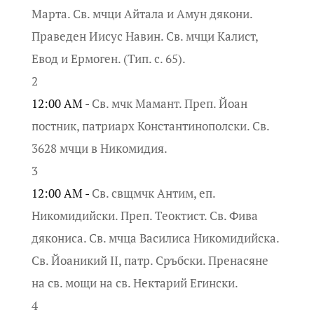
Марта. Св. мчци Айтала и Амун дякони.
Праведен Иисус Навин. Св. мчци Калист,
Евод и Ермоген. (Тип. с. 65).
2
12:00 AM -
Св. мчк Мамант. Преп. Йоан
постник, патриарх Константинополски. Св.
3628 мчци в Никомидия.
3
12:00 AM -
Св. свщмчк Антим, еп.
Никомидийски. Преп. Теоктист. Св. Фива
дякониса. Св. мчца Василиса Никомидийска.
Св. Йоаникий II, патр. Сръбски. Пренасяне
на св. мощи на св. Нектарий Егински.
4