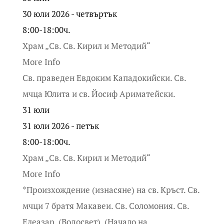
30 юли 2026 - четвъртък
8:00-18:00ч.
Храм „Св. Св. Кирил и Методий“
More Info
Св. праведен Евдоким Кападокийски. Св.
мчца Юлита и св. Йосиф Ариматейски.
31
юли
31 юли 2026 - петък
8:00-18:00ч.
Храм „Св. Св. Кирил и Методий“
More Info
*Произхождение (изнасяне) на св. Кръст. Св.
мчци 7 братя Макавеи. Св. Соломония. Св.
Елеазар. (Водосвет). (Начало на