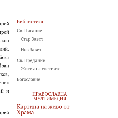
Библиотека
дрей
Св. Писание
дрей
Стар Завет
скоп
лий,
Нов Завет
йска
Св. Предание
Йоан
Жития на светиите
ков,
Богословие
еник
ей и
ПРАВОСЛАВНА
МУЛТИМЕДИЯ
Картина на живо от
Храма
дрей