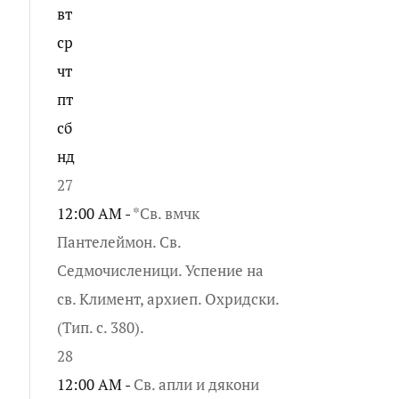
вт
ср
чт
пт
сб
нд
27
12:00 AM -
*Св. вмчк
Пантелеймон. Св.
Седмочисленици. Успение на
св. Климент, архиеп. Охридски.
(Тип. с. 380).
28
12:00 AM -
Св. апли и дякони