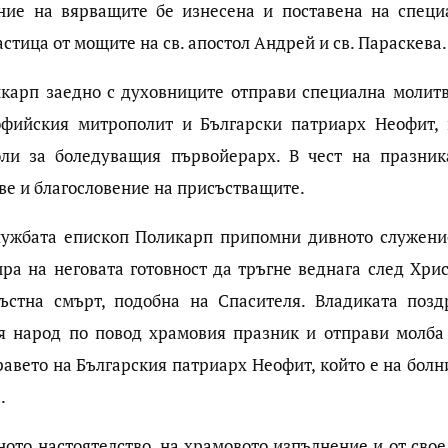
ение на вярващите бе изнесена и поставена на специ
тица от мощите на св. апостол Андрей и св. Параскева.
карп заедно с духовниците отправи специална молитв
офийския митрополит и Български патриарх Неофит, 
ли за боледуващия първойерарх. В чест на празник
аве и благословение на присъстващите.
службата епископ Поликарп припомни дивното служени
ира на неговата готовност да тръгне веднага след Хрис
ъстна смърт, подобна на Спасителя. Владиката позд
ия народ по повод храмовия празник и отправи молба
равето на Българския патриарх Неофит, който е на болн
.
ното настоятелство, на храмовото изпълнение и от свое