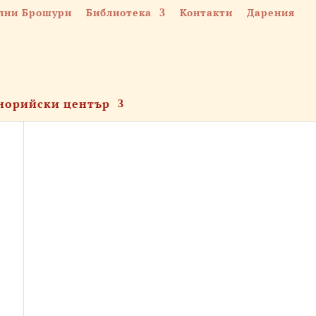
лни Брошури
Библиотека
Контакти
Дарения
норийски център