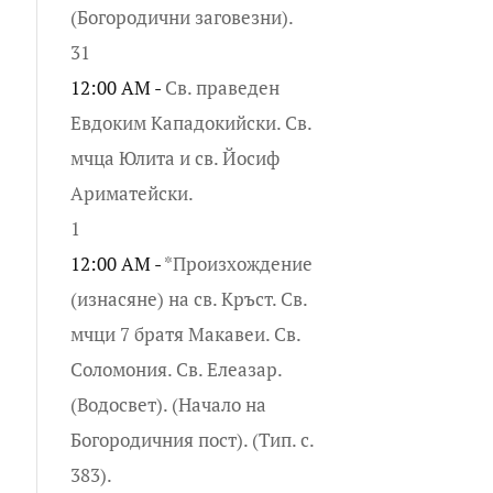
(Богородични заговезни).
31
12:00 AM -
Св. праведен
Евдоким Кападокийски. Св.
мчца Юлита и св. Йосиф
Ариматейски.
1
12:00 AM -
*Произхождение
(изнасяне) на св. Кръст. Св.
мчци 7 братя Макавеи. Св.
Соломония. Св. Елеазар.
(Водосвет). (Начало на
Богородичния пост). (Тип. с.
383).