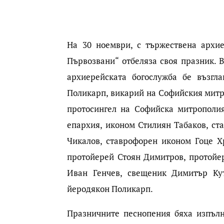
На 30 ноември, с тържествена архие
Първозвани“ отбеляза своя празник. 
архиерейската богослужба бе възгл
Поликарп, викарий на Софийския митр
протосингел на Софийска митрополи
епархия, иконом Стилиян Табаков, с
Чикалов, ставрофорен иконом Гоце Х
протойерей Стоян Димитров, протойе
Иван Генчев, свещеник Димитър Кут
йеродякон Поликарп.
Празничните песнопения бяха изпълн