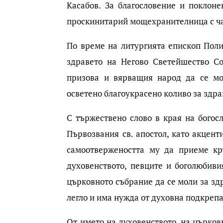
Касабов. За благословение и поклон
проскинитарий мощехранителница с час
По време на литургията епископ Поли
здравето на Негово Светейшество С
призова и вярващия народ да се мо
осветено благоукрасено коливо за здр
С тържествено слово в края на бого
Първозвания св. апостол, като акцент
самоотвержеността му да приеме кр
духовенството, певците и боголюбив
църковното събрание да се моли за зд
легло и има нужда от духовна подкрепа
От името на духовенството, на църков