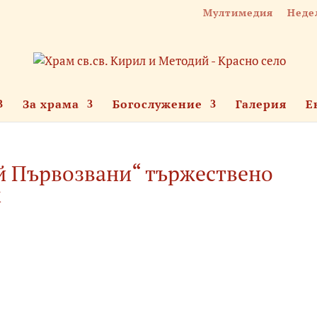
Мултимедия
Неде
За храма
Богослужение
Галерия
Е
ей Първозвани“ тържествено
к