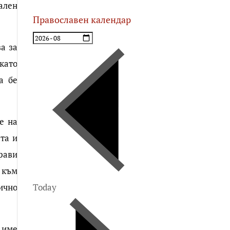
ален
Православен календар
а за
като
а бе
е на
та и
рави
 към
Today
ично
 име