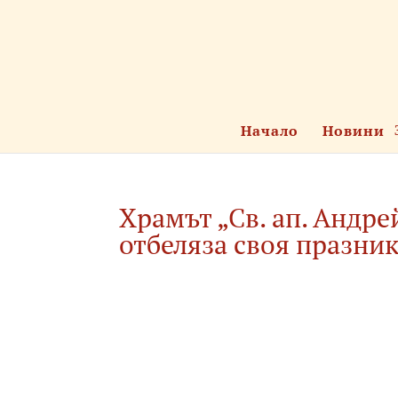
Начало
Новини
Храмът „Св. ап. Андр
отбеляза своя празни