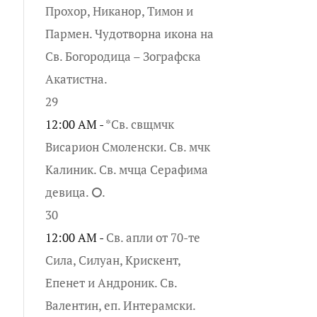
Прохор, Никанор, Тимон и
Пармен. Чудотворна икона на
Св. Богородица – Зографска
Акатистна.
29
12:00 AM -
*Св. свщмчк
Висарион Смоленски. Св. мчк
Калиник. Св. мчца Серафима
девица. ⭘.
30
12:00 AM -
Св. апли от 70-те
Сила, Силуан, Крискент,
Епенет и Андроник. Св.
Валентин, еп. Интерамски.