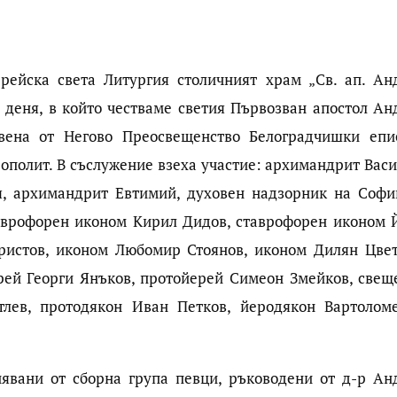
рейска света Литургия столичният храм „Св. ап. Ан
В деня, в който честваме светия Първозван апостол Ан
авена от Негово Преосвещенство Белоградчишки епи
ополит. В съслужение взеха участие: архимандрит Васи
я, архимандрит Евтимий, духовен надзорник на Софи
таврофорен иконом Кирил Дидов, ставрофорен иконом 
ристов, иконом Любомир Стоянов, иконом Дилян Цвет
рей Георги Янъков, протойерей Симеон Змейков, свещ
лев, протодякон Иван Петков, йеродякон Вартолом
явани от сборна група певци, ръководени от д-р Ан