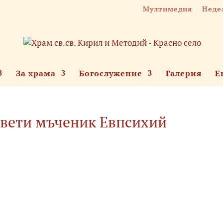
Мултимедия
Неде
За храма
Богослужение
Галерия
Е
свети мъченик Евпсихий