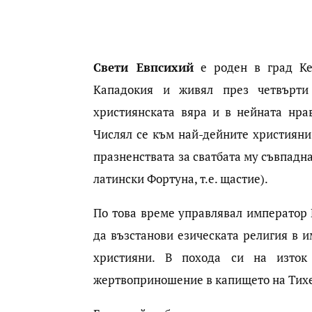
Свети Евпсихий
е роден в град Кес
Кападокия и живял през четвърти
християнската вяра и в нейната нрав
Числял се към най-дейните християни 
празненствата за сватбата му съвпадна
латински Фортуна, т.е. щастие).
По това време управлявал император 
да възстанови езическата религия в 
християни. В похода си на изто
жертвоприношение в капището на Тихе