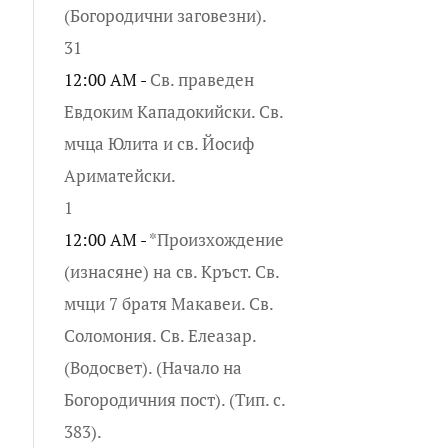
(Богородични заговезни).
31
12:00 AM -
Св. праведен
Евдоким Кападокийски. Св.
мчца Юлита и св. Йосиф
Ариматейски.
1
12:00 AM -
*Произхождение
(изнасяне) на св. Кръст. Св.
мчци 7 братя Макавеи. Св.
Соломония. Св. Елеазар.
(Водосвет). (Начало на
Богородичния пост). (Тип. с.
383).