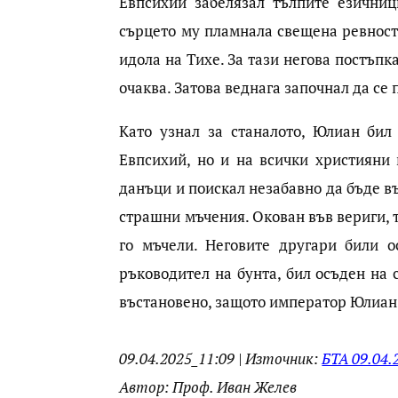
Евпсихий забелязал тълпите езични
сърцето му пламнала свещена ревност,
идола на Тихе. За тази негова постъпк
очаква. Затова веднага започнал да се
Като узнал за станалото, Юлиан бил
Евпсихий, но и на всички християни 
данъци и поискал незабавно да бъде 
страшни мъчения. Окован във вериги, т
го мъчели. Неговите другари били о
ръководител на бунта, бил осъден на 
въстановено, защото император Юлиан 
09.04.2025_11:09 | Източник:
БТА 09.04.
Автор: Проф. Иван Желев