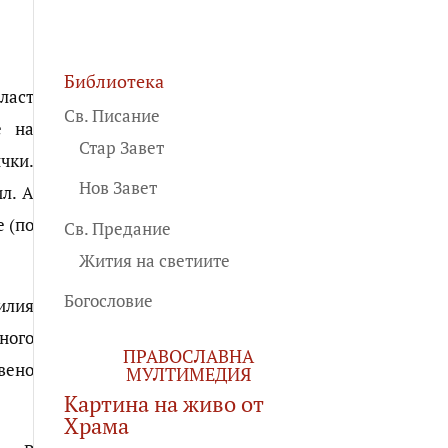
Библиотека
ласт
Св. Писание
е на
Стар Завет
чки.
Нов Завет
л. А
е (по
Св. Предание
Жития на светиите
Богословие
илия
ного
ПРАВОСЛАВНА
вено
МУЛТИМЕДИЯ
Картина на живо от
Храма