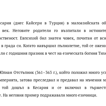
ария (днес Кайсери в Турция) в малоазийската об
 век. Неговите родители го възпитали в истинит
ственост. Евпсихий бил знатен човек, почитан от вси
в града си. Когато навършил пълнолетие, той се ожени
ли с годишния празник в чест на езическата богиня Тих
Юлиан Отстъпник (361–363 г.), който положил много ус
империята, затова преследвал и предавал на мъчения м
к той дошъл в Кесария и се включил в тържест
. На неговия пример подражавали много езичници.