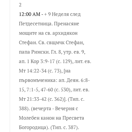
2
12:00 AM -
+ 9 Неделя след
Петдесетница. Пренасяне
мощите на св. архидякон
Стефан. Св. свщмчк Стефан,
папа Римски. Гл. 8, утр. ев. 9,
ап. 1 Кор 3:9-17 (с. 129), лит. ев.
Мт 14:22-34 (с. 73), [на
първомъченика: ап. Деян. 6:8-
15, 7:1-5, 47-60 (с. 530), лит. ев.
Мт 21:33-42 (с. 362)]. (Тип. с.
388). (вечерта - Вечерня с
Молебен канон на Пресвета
Богородица). (Тип. с. 387).