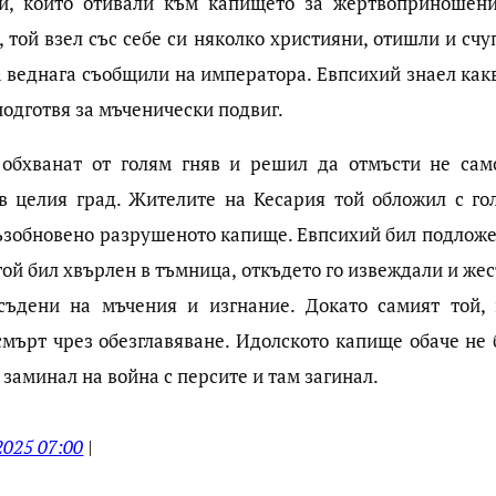
ци, които отивали към капището за жертвоприношени
 той взел със себе си няколко християни, отишли и счу
а веднага съобщили на императора. Евпсихий знаел как
 подготвя за мъченически подвиг.
 обхванат от голям гняв и решил да отмъсти не сам
в целия град. Жителите на Кесария той обложил с го
възобновено разрушеното капище. Евпсихий бил подложе
ой бил хвърлен в тъмница, откъдето го извеждали и же
съдени на мъчения и изгнание. Докато самият той, 
смърт чрез обезглавяване. Идолското капище обаче не 
заминал на война с персите и там загинал.
2025 07:00
|