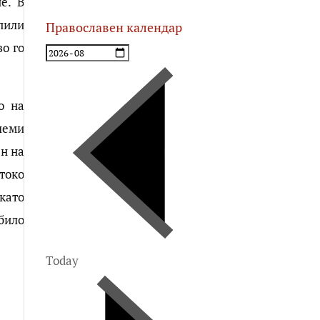
е. В
пили
Православен календар
во го
о на
леми
н на
стоко
като
било
Today