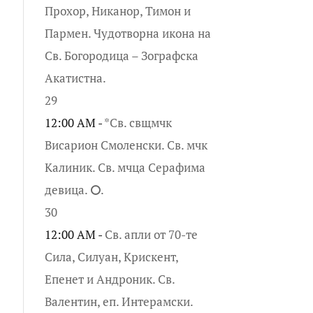
Прохор, Никанор, Тимон и
Пармен. Чудотворна икона на
Св. Богородица – Зографска
Акатистна.
29
12:00 AM -
*Св. свщмчк
Висарион Смоленски. Св. мчк
Калиник. Св. мчца Серафима
девица. ⭘.
30
12:00 AM -
Св. апли от 70-те
Сила, Силуан, Крискент,
Епенет и Андроник. Св.
Валентин, еп. Интерамски.