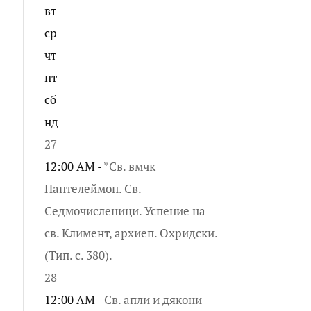
вт
ср
чт
пт
сб
нд
27
12:00 AM -
*Св. вмчк
Пантелеймон. Св.
Седмочисленици. Успение на
св. Климент, архиеп. Охридски.
(Тип. с. 380).
28
12:00 AM -
Св. апли и дякони