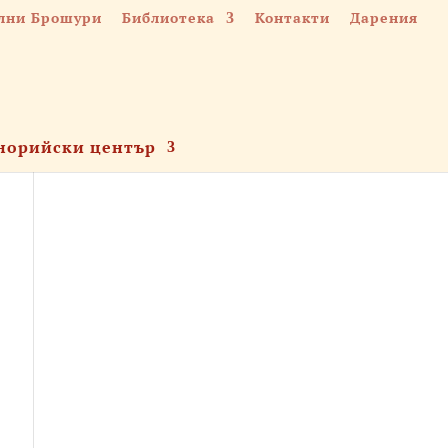
лни Брошури
Библиотека
Контакти
Дарения
норийски център