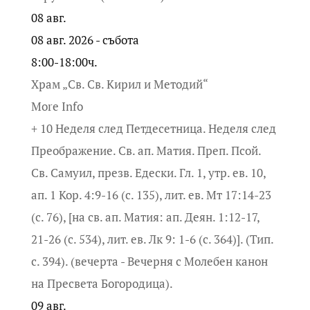
08
авг.
08 авг. 2026 - събота
8:00-18:00ч.
Храм „Св. Св. Кирил и Методий“
More Info
+ 10 Неделя след Петдесетница. Неделя след
Преображение. Св. ап. Матия. Преп. Псой.
Св. Самуил, презв. Едески. Гл. 1, утр. ев. 10,
ап. 1 Кор. 4:9-16 (с. 135), лит. ев. Мт 17:14-23
(с. 76), [на св. ап. Матия: ап. Деян. 1:12-17,
21-26 (с. 534), лит. ев. Лк 9: 1-6 (с. 364)]. (Тип.
с. 394). (вечерта - Вечерня с Молебен канон
на Пресвета Богородица).
09
авг.