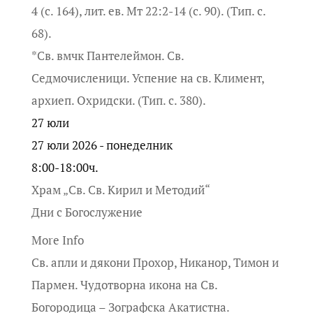
4 (с. 164), лит. ев. Мт 22:2-14 (с. 90). (Тип. с.
68).
*Св. вмчк Пантелеймон. Св.
Седмочисленици. Успение на св. Климент,
архиеп. Охридски. (Тип. с. 380).
27
юли
27 юли 2026 - понеделник
8:00-18:00ч.
Храм „Св. Св. Кирил и Методий“
Дни с Богослужение
More Info
Св. апли и дякони Прохор, Никанор, Тимон и
Пармен. Чудотворна икона на Св.
Богородица – Зографска Акатистна.