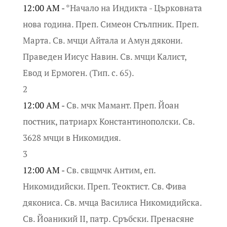
12:00 AM -
*Начало на Индикта - Църковната
нова година. Преп. Симеон Стълпник. Преп.
Марта. Св. мчци Айтала и Амун дякони.
Праведен Иисус Навин. Св. мчци Калист,
Евод и Ермоген. (Тип. с. 65).
2
12:00 AM -
Св. мчк Мамант. Преп. Йоан
постник, патриарх Константинополски. Св.
3628 мчци в Никомидия.
3
12:00 AM -
Св. свщмчк Антим, еп.
Никомидийски. Преп. Теоктист. Св. Фива
дякониса. Св. мчца Василиса Никомидийска.
Св. Йоаникий II, патр. Сръбски. Пренасяне