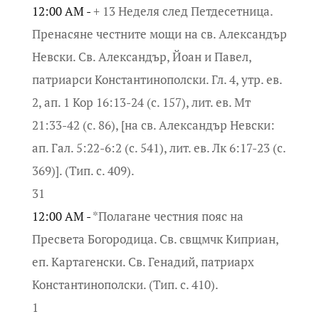
12:00 AM -
+ 13 Неделя след Петдесетница.
Пренасяне честните мощи на св. Александър
Невски. Св. Александър, Йоан и Павел,
патриарси Константинополски. Гл. 4, утр. ев.
2, ап. 1 Кор 16:13-24 (с. 157), лит. ев. Мт
21:33-42 (с. 86), [на св. Александър Невски:
ап. Гал. 5:22-6:2 (с. 541), лит. ев. Лк 6:17-23 (с.
369)]. (Тип. с. 409).
31
12:00 AM -
*Полагане честния пояс на
Пресвета Богородица. Св. свщмчк Киприан,
еп. Картагенски. Св. Генадий, патриарх
Константинополски. (Тип. с. 410).
1