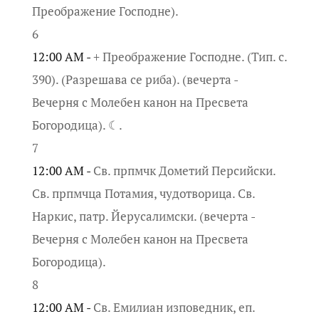
Преображение Господне).
6
12:00 AM -
+ Преображение Господне. (Тип. с.
390). (Разрешава се риба). (вечерта -
Вечерня с Молебен канон на Пресвета
Богородица). ☾.
7
12:00 AM -
Св. прпмчк Дометий Персийски.
Св. прпмчца Потамия, чудотворица. Св.
Наркис, патр. Йерусалимски. (вечерта -
Вечерня с Молебен канон на Пресвета
Богородица).
8
12:00 AM -
Св. Емилиан изповедник, еп.