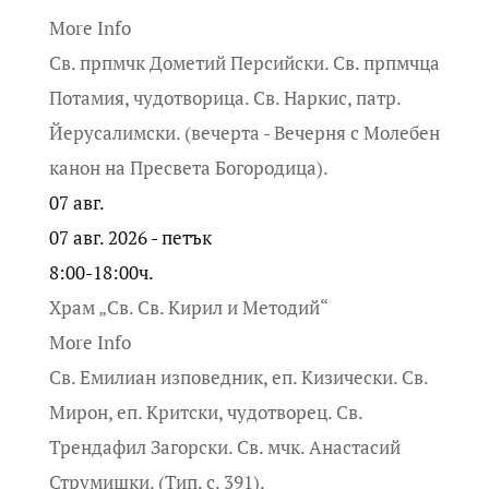
More Info
Св. прпмчк Дометий Персийски. Св. прпмчца
Потамия, чудотворица. Св. Наркис, патр.
Йерусалимски. (вечерта - Вечерня с Молебен
канон на Пресвета Богородица).
07
авг.
07 авг. 2026 - петък
8:00-18:00ч.
Храм „Св. Св. Кирил и Методий“
More Info
Св. Емилиан изповедник, еп. Кизически. Св.
Мирон, еп. Критски, чудотворец. Св.
Трендафил Загорски. Св. мчк. Анастасий
Струмишки. (Тип. с. 391).