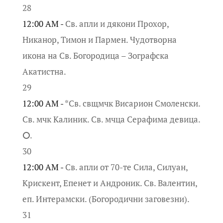
28
12:00 AM -
Св. апли и дякони Прохор,
Никанор, Тимон и Пармен. Чудотворна
икона на Св. Богородица – Зографска
Акатистна.
29
12:00 AM -
*Св. свщмчк Висарион Смоленски.
Св. мчк Калиник. Св. мчца Серафима девица.
⭘.
30
12:00 AM -
Св. апли от 70-те Сила, Силуан,
Крискент, Епенет и Андроник. Св. Валентин,
еп. Интерамски. (Богородични заговезни).
31