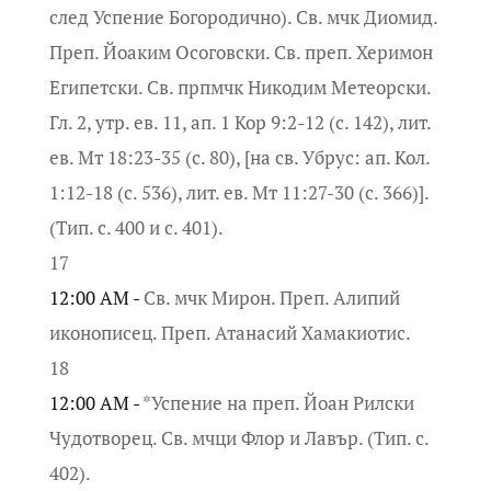
след Успение Богородично). Св. мчк Диомид.
Преп. Йоаким Осоговски. Св. преп. Херимон
Египетски. Св. прпмчк Никодим Метеорски.
Гл. 2, утр. ев. 11, ап. 1 Кор 9:2-12 (с. 142), лит.
ев. Мт 18:23-35 (с. 80), [на св. Убрус: ап. Кол.
1:12-18 (с. 536), лит. ев. Мт 11:27-30 (с. 366)].
(Тип. с. 400 и с. 401).
17
12:00 AM -
Св. мчк Мирон. Преп. Алипий
иконописец. Преп. Атанасий Хамакиотис.
18
12:00 AM -
*Успение на преп. Йоан Рилски
Чудотворец. Св. мчци Флор и Лавър. (Тип. с.
402).