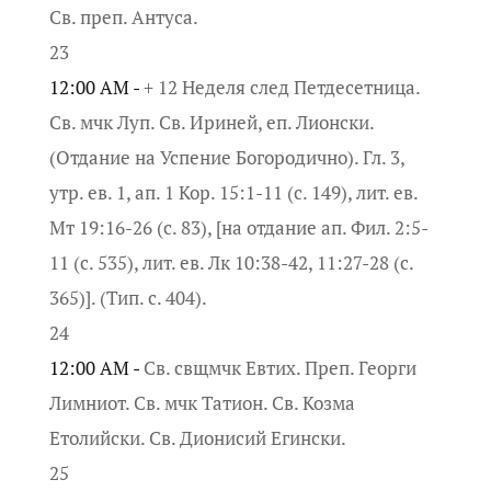
Св. преп. Антуса.
23
12:00 AM -
+ 12 Неделя след Петдесетница.
Св. мчк Луп. Св. Ириней, еп. Лионски.
(Отдание на Успение Богородично). Гл. 3,
утр. ев. 1, ап. 1 Кор. 15:1-11 (с. 149), лит. ев.
Мт 19:16-26 (с. 83), [на отдание ап. Фил. 2:5-
11 (с. 535), лит. ев. Лк 10:38-42, 11:27-28 (с.
365)]. (Тип. с. 404).
24
12:00 AM -
Св. свщмчк Евтих. Преп. Георги
Лимниот. Св. мчк Татион. Св. Козма
Етолийски. Св. Дионисий Егински.
25