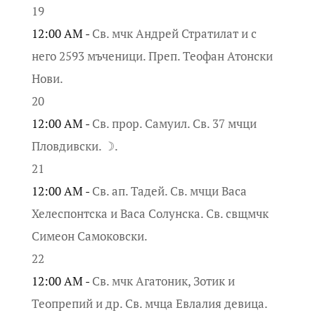
19
12:00 AM -
Св. мчк Андрей Стратилат и с
него 2593 мъченици. Преп. Теофан Атонски
Нови.
20
12:00 AM -
Св. прор. Самуил. Св. 37 мчци
Пловдивски. ☽.
21
12:00 AM -
Св. ап. Тадей. Св. мчци Васа
Хелеспонтска и Васа Солунска. Св. свщмчк
Симеон Самоковски.
22
12:00 AM -
Св. мчк Агатоник, Зотик и
Теопрепий и др. Св. мчца Евлалия девица.