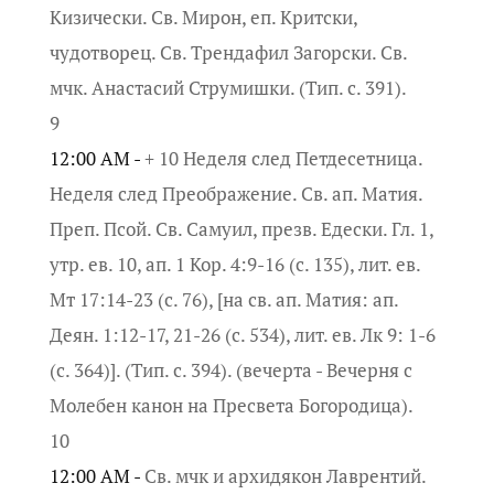
Кизически. Св. Мирон, еп. Критски,
чудотворец. Св. Трендафил Загорски. Св.
мчк. Анастасий Струмишки. (Тип. с. 391).
9
12:00 AM -
+ 10 Неделя след Петдесетница.
Неделя след Преображение. Св. ап. Матия.
Преп. Псой. Св. Самуил, презв. Едески. Гл. 1,
утр. ев. 10, ап. 1 Кор. 4:9-16 (с. 135), лит. ев.
Мт 17:14-23 (с. 76), [на св. ап. Матия: ап.
Деян. 1:12-17, 21-26 (с. 534), лит. ев. Лк 9: 1-6
(с. 364)]. (Тип. с. 394). (вечерта - Вечерня с
Молебен канон на Пресвета Богородица).
10
12:00 AM -
Св. мчк и архидякон Лаврентий.