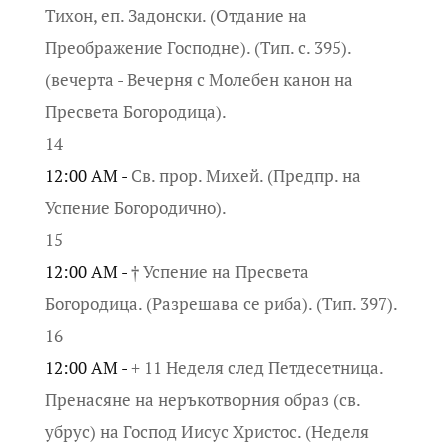
Тихон, еп. Задонски. (Отдание на
Преображение Господне). (Тип. с. 395).
(вечерта - Вечерня с Молебен канон на
Пресвета Богородица).
14
12:00 AM -
Св. прор. Михей. (Предпр. на
Успение Богородично).
15
12:00 AM -
† Успение на Пресвета
Богородица. (Разрешава се риба). (Тип. 397).
16
12:00 AM -
+ 11 Неделя след Петдесетница.
Пренасяне на неръкотворния образ (св.
убрус) на Господ Иисус Христос. (Неделя