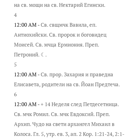
на св. мощи на св. Нектарий Егински.
4
12:00 AM -
Св. свщмчк Вавила, еп.
Антиохийски. Св. пророк и боговидец
Моисей. Св. мчца Ермиония. Преп.
Петроний. ☾.
5
12:00 AM -
Св. прор. Захария и праведна
Елисавета, родители на св. Йоан Предтеча.
6
12:00 AM -
+ 14 Неделя след Петдесетница.
Св. мчк Ромил. Св. мчк Евдоксий. Преп.
Архип. Чудо на свети архангел Михаил в
Колоса. Гл. 5, утр. ев. 3, ап. 2 Кор. 1:21-24, 2:1-