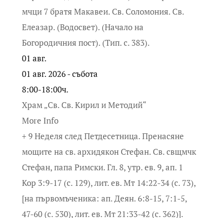
мчци 7 братя Макавеи. Св. Соломония. Св.
Елеазар. (Водосвет). (Начало на
Богородичния пост). (Тип. с. 383).
01
авг.
01 авг. 2026 - събота
8:00-18:00ч.
Храм „Св. Св. Кирил и Методий“
More Info
+ 9 Неделя след Петдесетница. Пренасяне
мощите на св. архидякон Стефан. Св. свщмчк
Стефан, папа Римски. Гл. 8, утр. ев. 9, ап. 1
Кор 3:9-17 (с. 129), лит. ев. Мт 14:22-34 (с. 73),
[на първомъченика: ап. Деян. 6:8-15, 7:1-5,
47-60 (с. 530), лит. ев. Мт 21:33-42 (с. 362)].