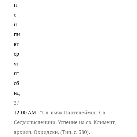
п
с
н
пн
вт
ср
чт
пт
сб
нд
27
12:00 AM -
*Св. вмчк Пантелеймон. Св.
Седмочисленици. Успение на св. Климент,
архиеп. Охридски. (Тип. с. 380).