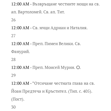
12:00 AM -
Възвръщане честните мощи на св.
ап. Вартоломей. Св. ап. Тит.
26
12:00 AM -
Св. мчци Адриан и Наталия.
27
12:00 AM -
Преп. Пимен Велики. Св.
Фанурий.
28
12:00 AM -
Преп. Моисей Мурин. ⭘.
29
12:00 AM -
*Отсичане честната глава на св.
Йоан Предтеча и Кръстител. (Тип. с. 405).
(Пост).
30