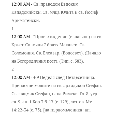
12:00 AM -
Св. праведен Евдоким
Кападокийски. Св. мчца Юлита и св. Йосиф
Ариматейски.
1
12:00 AM -
*Произхождение (изнасяне) на св.
Кръст. Св. мчци 7 братя Макавеи. Св.
Соломония. Св. Елеазар. (Водосвет). (Начало
на Богородичния пост). (Тип. с. 383).
2
12:00 AM -
+ 9 Неделя след Петдесетница.
Пренасяне мощите на св. архидякон Стефан.
Св. свщмчк Стефан, папа Римски. Гл. 8, утр.
ев. 9, ап. 1 Кор 3:9-17 (с. 129), лит. ев. Мт
14:22-34 (с. 73), [на първомъченика: ап.