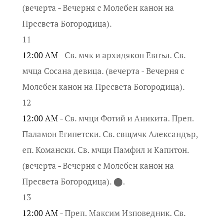
(вечерта - Вечерня с Молебен канон на
Пресвета Богородица).
11
12:00 AM -
Св. мчк и архидякон Евпъл. Св.
мчца Сосана девица. (вечерта - Вечерня с
Молебен канон на Пресвета Богородица).
12
12:00 AM -
Св. мчци Фотий и Аникита. Преп.
Паламон Египетски. Св. свщмчк Александър,
еп. Комански. Св. мчци Памфил и Капитон.
(вечерта - Вечерня с Молебен канон на
Пресвета Богородица). ⬤.
13
12:00 AM -
Преп. Максим Изповедник. Св.