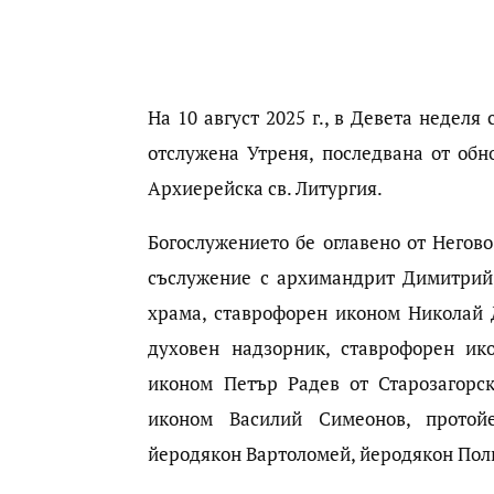
На 10 август 2025 г., в Девета нeделя 
отслужена Утреня, последвана от об
Архиерейска св. Литургия.
Бoгослужението бе оглавено от Негов
съслужение с архимандрит Димитрий,
храма, ставрофорен иконом Николай 
духовен надзорник, ставрофорен ик
иконом Петър Радев от Старозагорс
иконом Василий Симеонов, протой
йеродякон Вартоломей, йеродякон Поли