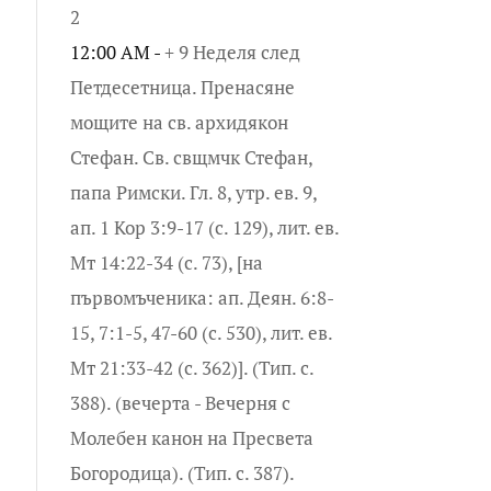
2
12:00 AM -
+ 9 Неделя след
Петдесетница. Пренасяне
мощите на св. архидякон
Стефан. Св. свщмчк Стефан,
папа Римски. Гл. 8, утр. ев. 9,
ап. 1 Кор 3:9-17 (с. 129), лит. ев.
Мт 14:22-34 (с. 73), [на
първомъченика: ап. Деян. 6:8-
15, 7:1-5, 47-60 (с. 530), лит. ев.
Мт 21:33-42 (с. 362)]. (Тип. с.
388). (вечерта - Вечерня с
Молебен канон на Пресвета
Богородица). (Тип. с. 387).