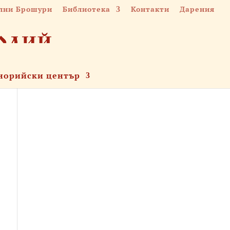
лни Брошури
Библиотека
Контакти
Дарения
норийски център