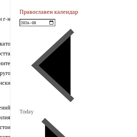
Православен календар
 г-н
като
стта
мните
руго
нски
ений
Today
илия
стои
като