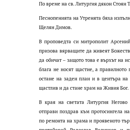
По време на св. Литургия дякон Стоян 
Песнопенията на Утренята бяха изпълн
Щелян Димов.
В проповедта си митрополит Арсений
призова вярващите да живеят Божестве
да обичат – защото това е върхът на и
блага не носят щастие, а правилното
остане на заден план и в центъра на
щастлив и да стане храм на Живия Бог.
В края на светата Литургия Негово
отправи поздрав към протосингела на
по ремонта на храма и проявеното тър
протойерей Радослав Величков и 