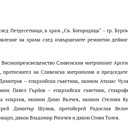
след Петдесетница, в храм „Св. Богородица“ – гр. Бурга
новление на храма след извършените ремонтни дейнос
о Високопреосвещенство Сливенския митрополит Арсен
 протосингел на Сливенска митрополия и председате
Димитров – епархийски съветник, иконом Атанас Чула
оном Павел Гърбов – епархийски съветник, ставроф
ка епархия, иконом Димо Вълчев, иконом Стелиян Ку
ерей Димитър Шумов, протойерей Радослав Велич
карп, дякон Владимир Рогачев и дякон Стоян Толев.