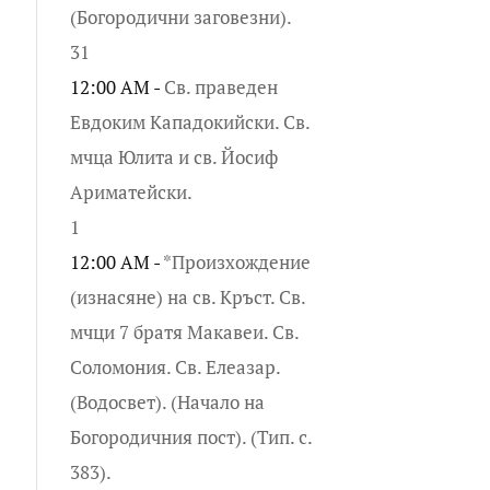
(Богородични заговезни).
31
12:00 AM -
Св. праведен
Евдоким Кападокийски. Св.
мчца Юлита и св. Йосиф
Ариматейски.
1
12:00 AM -
*Произхождение
(изнасяне) на св. Кръст. Св.
мчци 7 братя Макавеи. Св.
Соломония. Св. Елеазар.
(Водосвет). (Начало на
Богородичния пост). (Тип. с.
383).