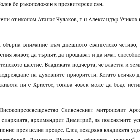
Толев бе ръкоположен в презвитерски сан.
ени от иконом Атанас Чулаков, г-н Александър Учиков и
 обърна внимание към днешното евангелско четиво, 
ния живот, да търпят, да прощават и да имат способно
стинското щастие. Владиката подчерта, че властта и зе
 подреждане на духовните приоритети. Когато всичко д
 живота ни е Христос, тогава човек може да бъде исти
 Високопреосвещенство Сливенският митрополит Арс
 епархията, архимандрит Димитрий, за положените ус
пение през целия процес. След поздрава владиката удо
протойерей Димитър Шумов с офикията „иконом“, 