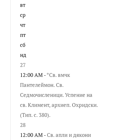
вт
ср
чт
пт
сб
нд
27
12:00 AM -
*Св. вмчк
Пантелеймон. Св.
Седмочисленици. Успение на
св. Климент, архиеп. Охридски.
(Тип. с. 380).
28
12:00 AM -
Св. апли и дякони