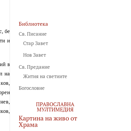
Библиотека
с, бе
Св. Писание
ти и
Стар Завет
Нов Завет
ий в
Св. Предание
л на
Жития на светиите
ков,
Богословие
орен
нев,
ПРАВОСЛАВНА
МУЛТИМЕДИЯ
ков,
Картина на живо от
Храма