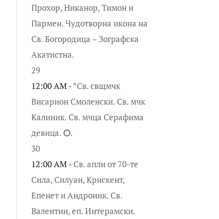
Прохор, Никанор, Тимон и
Пармен. Чудотворна икона на
Св. Богородица – Зографска
Акатистна.
29
12:00 AM -
*Св. свщмчк
Висарион Смоленски. Св. мчк
Калиник. Св. мчца Серафима
девица. ⭘.
30
12:00 AM -
Св. апли от 70-те
Сила, Силуан, Крискент,
Епенет и Андроник. Св.
Валентин, еп. Интерамски.