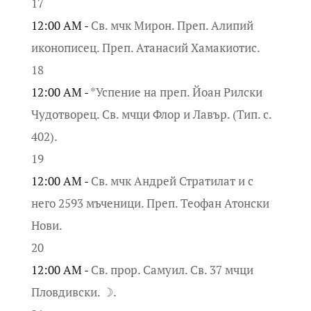
17
12:00 AM -
Св. мчк Мирон. Преп. Алипий
иконописец. Преп. Атанасий Хамакиотис.
18
12:00 AM -
*Успение на преп. Йоан Рилски
Чудотворец. Св. мчци Флор и Лавър. (Тип. с.
402).
19
12:00 AM -
Св. мчк Андрей Стратилат и с
него 2593 мъченици. Преп. Теофан Атонски
Нови.
20
12:00 AM -
Св. прор. Самуил. Св. 37 мчци
Пловдивски. ☽.