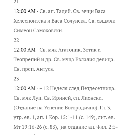
21
12:00 AM -
Св. ап. Тадей. Св. мчци Васа
Хелеспонтска и Васа Солунска. Св. свщмчк
Симеон Самоковски.
22
12:00 AM -
Св. мчк Агатоник, Зотик и
Теопрепий и др. Св. мчца Евлалия девица.
Св. преп. Антуса.
23
12:00 AM -
+ 12 Неделя след Петдесетница.
Св. мчк Луп. Св. Ириней, еп. Лионски.
(Отдание на Успение Богородично). Гл. 3,
утр. ев. 1, ап. 1 Кор. 15:1-11 (с. 149), лит. ев.
Мт 19:16-26 (с. 83), [на отдание ап. Фил. 2:5-