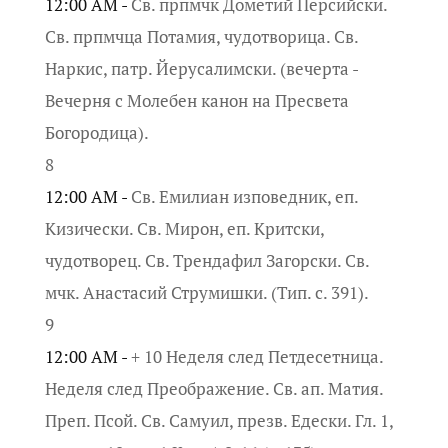
12:00 AM -
Св. прпмчк Дометий Персийски.
Св. прпмчца Потамия, чудотворица. Св.
Наркис, патр. Йерусалимски. (вечерта -
Вечерня с Молебен канон на Пресвета
Богородица).
8
12:00 AM -
Св. Емилиан изповедник, еп.
Кизически. Св. Мирон, еп. Критски,
чудотворец. Св. Трендафил Загорски. Св.
мчк. Анастасий Струмишки. (Тип. с. 391).
9
12:00 AM -
+ 10 Неделя след Петдесетница.
Неделя след Преображение. Св. ап. Матия.
Преп. Псой. Св. Самуил, презв. Едески. Гл. 1,