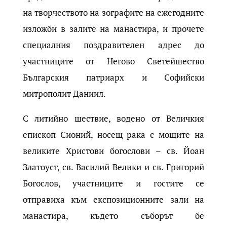
на творчеството на зографите на ежегодните
изложби в залите на манастира, и прочете
специалния поздравителен адрес до
участниците от Негово Светейшество
Българския патриарх и Софийски
митрополит Даниил.
С литийно шествие, водено от Величкия
епископ Сионий, носещ рака с мощите на
великите Христови богослови – св. Йоан
Златоуст, св. Василий Велики и св. Григорий
Богослов, участниците и гостите се
отправиха към експозиционните зали на
манастира, където съборът бе