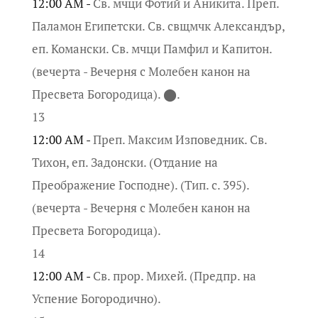
12:00 AM -
Св. мчци Фотий и Аникита. Преп.
Паламон Египетски. Св. свщмчк Александър,
еп. Комански. Св. мчци Памфил и Капитон.
(вечерта - Вечерня с Молебен канон на
Пресвета Богородица). ⬤.
13
12:00 AM -
Преп. Максим Изповедник. Св.
Тихон, еп. Задонски. (Отдание на
Преображение Господне). (Тип. с. 395).
(вечерта - Вечерня с Молебен канон на
Пресвета Богородица).
14
12:00 AM -
Св. прор. Михей. (Предпр. на
Успение Богородично).