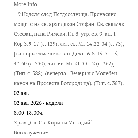
More Info
+ 9 Неделя след Петдесетница. Пренасяне
мощите на св. архидякон Стефан. Св. свщмчк
Стефан, папа Римски. Гл. 8, утр. ев. 9, ап. 1
Кор 3:9-17 (с. 129), лит. ев. Мт 14:22-34 (с. 73),
[на първомъченика: ап. Деян. 6:8-15, 7:1-5,
47-60 (с. 530), лит. ев. Мт 21:33-42 (с. 362)].
(Тип. с. 388). (вечерта - Вечерня с Молебен
канон на Пресвета Богородица). (Тип. с. 387).
02
авг.
02 авг. 2026 - неделя
8:00-18:00ч.
Храм „Св. Св. Кирил и Методий“
Богослужение