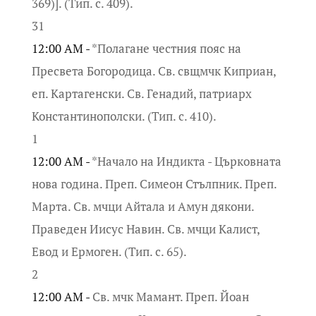
369)]. (Тип. с. 409).
31
12:00 AM -
*Полагане честния пояс на
Пресвета Богородица. Св. свщмчк Киприан,
еп. Картагенски. Св. Генадий, патриарх
Константинополски. (Тип. с. 410).
1
12:00 AM -
*Начало на Индикта - Църковната
нова година. Преп. Симеон Стълпник. Преп.
Марта. Св. мчци Айтала и Амун дякони.
Праведен Иисус Навин. Св. мчци Калист,
Евод и Ермоген. (Тип. с. 65).
2
12:00 AM -
Св. мчк Мамант. Преп. Йоан