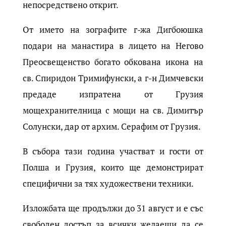
непосредствено открит.
От името на зографите г-жа Дигбоюшка
подари на манастира в лицето на Негово
Преосвещенство богато обкована икона на
св. Спиридон Тримифунски, а г-н Димчевски
предаде изпратена от Грузия
мощехранителница с мощи на св. Димитър
Солунски, дар от архим. Серафим от Грузия.
В събора тази година участват и гости от
Полша и Грузия, които ще демонстрират
специфични за тях художествени техники.
Изложбата ще продължи до 31 август и е със
свободен достъп за всички желаещи да се