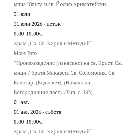
мчца Юлита и св. Йосиф Ариматейски.
31
юли
31 юли 2026 - петък
8:00-18:00ч.
Храм „Св. Св. Кирил и Методий“
More Info
*Произхождение (изнасяне) на св. Кръст. Св.
мчци 7 братя Макавеи. Св. Соломония. Св.
Елеазар. (Водосвет). (Начало на
Богородичния пост). (Тип. с. 383).
01
авг.
01 авг. 2026 - събота
8:00-18:00ч.
Храм „Св. Св. Кирил и Методий“