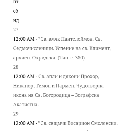
пт
сб
нд
27
12:00 AM -
*Св. вмчк Пантелеймон. Св.
Седмочисленици. Успение на св. Климент,
архиеп. Охридски. (Тип. с. 380).
28
12:00 AM -
Св. апли и дякони Прохор,
Никанор, Тимон и Пармен. Чудотворна
икона на Св. Богородица – Зографска
Акатистна.
29
12:00 AM -
*Св. свщмчк Висарион Смоленски.