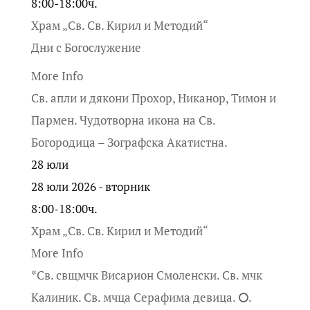
8:00-18:00ч.
Храм „Св. Св. Кирил и Методий“
Дни с Богослужение
More Info
Св. апли и дякони Прохор, Никанор, Тимон и
Пармен. Чудотворна икона на Св.
Богородица – Зографска Акатистна.
28
юли
28 юли 2026 - вторник
8:00-18:00ч.
Храм „Св. Св. Кирил и Методий“
More Info
*Св. свщмчк Висарион Смоленски. Св. мчк
Калиник. Св. мчца Серафима девица. ⭘.