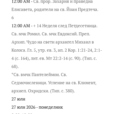
12:00 AM -
Св. прор. Захария и праведна
Елисавета, родители на св. Йоан Предтеча.
6
12:00 AM -
+ 14 Неделя след Петдесетница.
Св. мчк Ромил. Св. мчк Евдоксий. Преп.
Архип. Чудо на свети архангел Михаил в
Колоса. Гл. 5, утр. ев. 3, ап. 2 Кор. 1:21-24, 2:1-
4 (с. 164), лит. ев. Мт 22:2-14 (с. 90). (Тип. с.
68).
*Св. вмчк Пантелеймон. Св.
Седмочисленици. Успение на св. Климент,
архиеп. Охридски. (Тип. с. 380).
27
юли
27 юли 2026 - понеделник