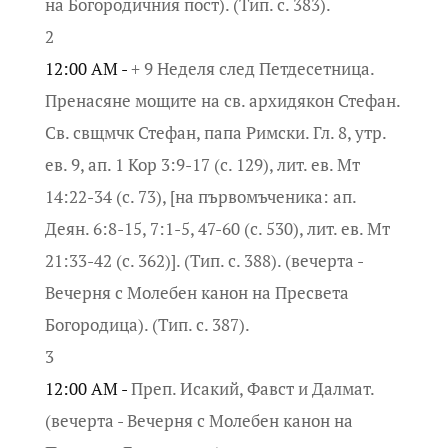
на Богородичния пост). (Тип. с. 383).
2
12:00 AM -
+ 9 Неделя след Петдесетница.
Пренасяне мощите на св. архидякон Стефан.
Св. свщмчк Стефан, папа Римски. Гл. 8, утр.
ев. 9, ап. 1 Кор 3:9-17 (с. 129), лит. ев. Мт
14:22-34 (с. 73), [на първомъченика: ап.
Деян. 6:8-15, 7:1-5, 47-60 (с. 530), лит. ев. Мт
21:33-42 (с. 362)]. (Тип. с. 388). (вечерта -
Вечерня с Молебен канон на Пресвета
Богородица). (Тип. с. 387).
3
12:00 AM -
Преп. Исакий, Фавст и Далмат.
(вечерта - Вечерня с Молебен канон на