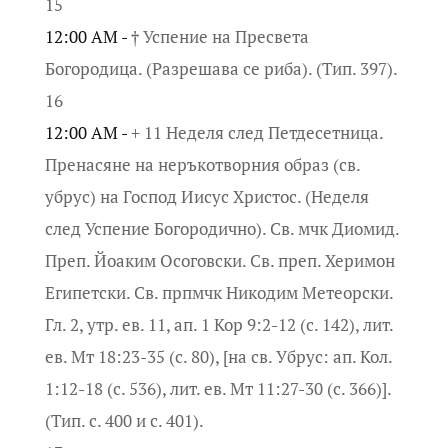
15
12:00 AM -
† Успение на Пресвета
Богородица. (Разрешава се риба). (Тип. 397).
16
12:00 AM -
+ 11 Неделя след Петдесетница.
Пренасяне на неръкотворния образ (св.
убрус) на Господ Иисус Христос. (Неделя
след Успение Богородично). Св. мчк Диомид.
Преп. Йоаким Осоговски. Св. преп. Херимон
Египетски. Св. прпмчк Никодим Метеорски.
Гл. 2, утр. ев. 11, ап. 1 Кор 9:2-12 (с. 142), лит.
ев. Мт 18:23-35 (с. 80), [на св. Убрус: ап. Кол.
1:12-18 (с. 536), лит. ев. Мт 11:27-30 (с. 366)].
(Тип. с. 400 и с. 401).