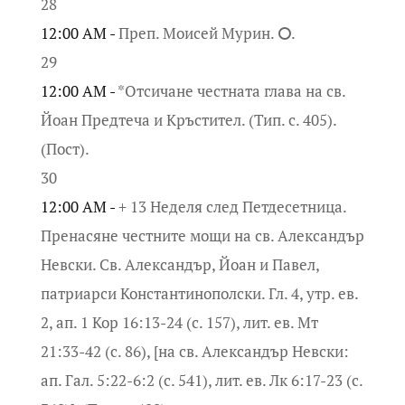
28
12:00 AM -
Преп. Моисей Мурин. ⭘.
29
12:00 AM -
*Отсичане честната глава на св.
Йоан Предтеча и Кръстител. (Тип. с. 405).
(Пост).
30
12:00 AM -
+ 13 Неделя след Петдесетница.
Пренасяне честните мощи на св. Александър
Невски. Св. Александър, Йоан и Павел,
патриарси Константинополски. Гл. 4, утр. ев.
2, ап. 1 Кор 16:13-24 (с. 157), лит. ев. Мт
21:33-42 (с. 86), [на св. Александър Невски:
ап. Гал. 5:22-6:2 (с. 541), лит. ев. Лк 6:17-23 (с.