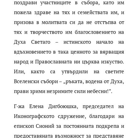
поздрави участниците в събора, като им
пожела здраве на тях и семействата им, и
призова в молитвата си да не отстъпва от
тях и творчеството им благословението на
Духа Светаго – истинското начало на
вдъхновението в така ценното за вярващия
народ и Православната ни църква изкуство.
Или, както са утвърдили на светите
Вселенски събори – „ръката, водена от Духа,
прави зрими незримите сили небесни!”.
Г-жа Елена Дигбоюшка, председател на
Иконографското сдружение, благодари на
епископ Сионий за постоянната подкрепа и
предоставяната възможност за представяне