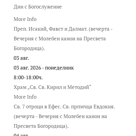
Дни с Богослужение
More Info
Преп. Исакий, Фавст и Далмат. (вечерта -
Вечерня с Молебен канон на Пресвета
Богородица).
03
авг.
03 авг. 2026 - понеделник
8:00-18:00ч.
Храм „Св. Св. Кирил и Методий“
More Info
Св. 7 отроци в Ефес. Св. прпмчца Евдокия.
(вечерта - Вечерня с Молебен канон на
Пресвета Богородица).
04
авг.