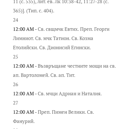
11 (с. 535), лит. ев. Лк 10:38-42, 11:27-28 (с.
365)]. (Тип. с. 404).
24
12:00 AM -
Св. свщмчк Евтих. Преп. Георги
Лимниот. Св. мчк Татион. Св. Козма
Етолийски. Св. Дионисий Егински.
25
12:00 AM -
Възвръщане честните мощи на св.
ап. Вартоломей. Св. ап. Тит.
26
12:00 AM -
Св. мчци Адриан и Наталия.
27
12:00 AM -
Преп. Пимен Велики. Св.
Фанурий.