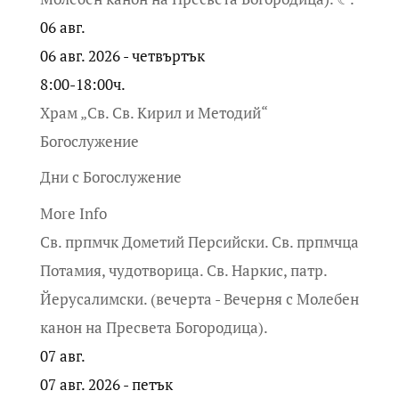
06
авг.
06 авг. 2026 - четвъртък
8:00-18:00ч.
Храм „Св. Св. Кирил и Методий“
Богослужение
Дни с Богослужение
More Info
Св. прпмчк Дометий Персийски. Св. прпмчца
Потамия, чудотворица. Св. Наркис, патр.
Йерусалимски. (вечерта - Вечерня с Молебен
канон на Пресвета Богородица).
07
авг.
07 авг. 2026 - петък