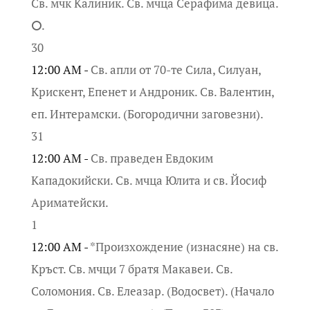
Св. мчк Калиник. Св. мчца Серафима девица.
⭘.
30
12:00 AM -
Св. апли от 70-те Сила, Силуан,
Крискент, Епенет и Андроник. Св. Валентин,
еп. Интерамски. (Богородични заговезни).
31
12:00 AM -
Св. праведен Евдоким
Кападокийски. Св. мчца Юлита и св. Йосиф
Ариматейски.
1
12:00 AM -
*Произхождение (изнасяне) на св.
Кръст. Св. мчци 7 братя Макавеи. Св.
Соломония. Св. Елеазар. (Водосвет). (Начало