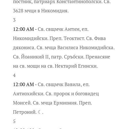
постник, патриарх Константинополски. Св.
3628 мчци в Никомидия.
3
12:00 AM -
Св. свщмчк Антим, еп.
Никомидийски. Преп. Теоктист. Св. Фива
дякониса. Св. мчца Василиса Никомидийска.
Св. Йоаникий II, патр. Сръбски. Пренасяне
на св. мощи на св. Нектарий Егински.
4
12:00 AM -
Св. свщмчк Вавила, еп.
Антиохийски. Св. пророк и боговидец
Моисей. Св. мчца Ермиония. Преп.
Петроний. ☾.
5