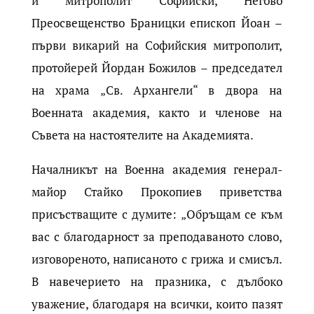
и митрополит Софийски, Негово
Преосвещенство Браницки епископ Йоан –
първи викарий на Софийския митрополит,
протойерей Йордан Божилов – председател
на храма „Св. Архангели“ в двора на
Военната академия, както и членове на
Съвета на настоятелите на Академията.
Началникът на Военна академия генерал-
майор Стайко Прокопиев приветства
присъстващите с думите: „Обръщам се към
вас с благодарност за преподаваното слово,
изговореното, написаното с грижа и смисъл.
В навечерието на празника, с дълбоко
уважение, благодаря на всички, които пазят