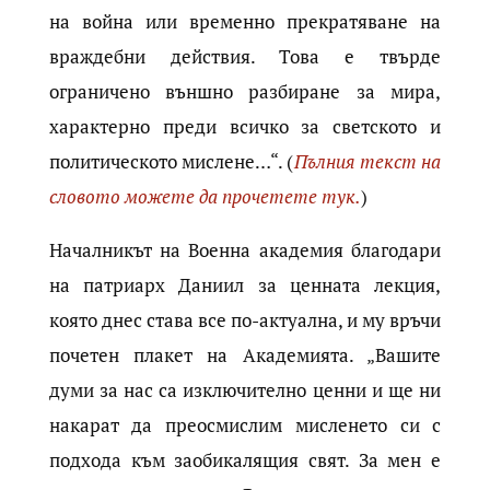
на война или временно прекратяване на
враждебни действия. Това е твърде
ограничено външно разбиране за мира,
характерно преди всичко за светското и
политическото мислене…“. (
Пълния текст на
словото можете да прочетете тук.
)
Началникът на Военна академия благодари
на патриарх Даниил за ценната лекция,
която днес става все по-актуална, и му връчи
почетен плакет на Академията. „Вашите
думи за нас са изключително ценни и ще ни
накарат да преосмислим мисленето си с
подхода към заобикалящия свят. За мен е