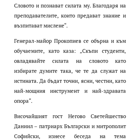
Словото и познават силата му. Благодаря на
преподавателите, които предават знание и
възпитават мислене“.
Генерал-майор Прокопиев се обърна и към
обучаемите, като каза: „Скъпи студенти,
овладявайте силата на словото като
избирате думите така, че те да служат на
истината. Да бъдат точни, ясни, честни, като
най-мощния инструмент и най-здравата
опора“.
Височайшият гост Негово Светейшество
Даниил – патриарх Български и митрополит
Софийски, изнесе беседа на тема