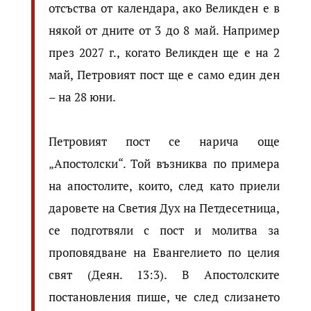
отсъства от календара, ако Великден е в
някой от дните от 3 до 8 май. Например
през 2027 г., когато Великден ще е на 2
май, Петровият пост ще е само един ден
– на 28 юни.
Петровият пост се нарича още
„Апостолски“. Той възниква по примера
на апостолите, които, след като приели
даровете на Светия Дух на Петдесетница,
се подготвяли с пост и молитва за
проповядване на Евангелието по целия
свят (Деян. 13:3). В Апостолските
постановления пише, че след слизането