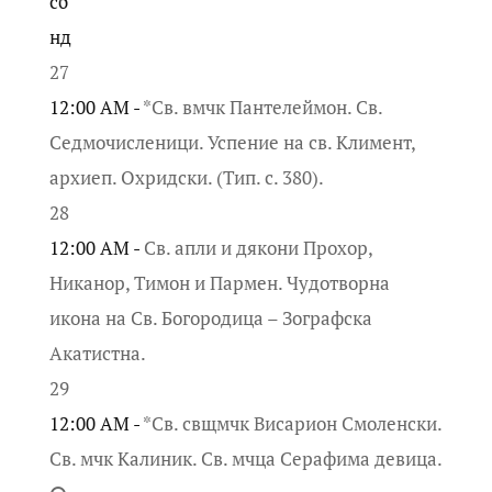
сб
нд
27
12:00 AM -
*Св. вмчк Пантелеймон. Св.
Седмочисленици. Успение на св. Климент,
архиеп. Охридски. (Тип. с. 380).
28
12:00 AM -
Св. апли и дякони Прохор,
Никанор, Тимон и Пармен. Чудотворна
икона на Св. Богородица – Зографска
Акатистна.
29
12:00 AM -
*Св. свщмчк Висарион Смоленски.
Св. мчк Калиник. Св. мчца Серафима девица.