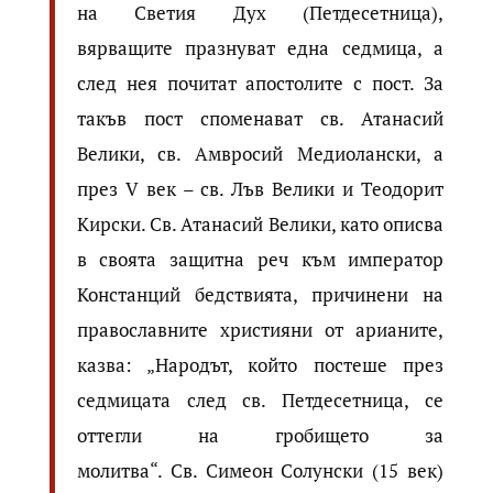
на Светия Дух (Петдесетница),
вярващите празнуват една седмица, а
след нея почитат апостолите с пост. За
такъв пост споменават св. Атанасий
Велики, св. Амвросий Медиолански, а
през V век – св. Лъв Велики и Теодорит
Кирски. Св. Атанасий Велики, като описва
в своята защитна реч към император
Констанций бедствията, причинени на
православните християни от арианите,
казва: „Народът, който постеше през
седмицата след св. Петдесетница, се
оттегли на гробището за
молитва“. Св. Симеон Солунски (15 век)