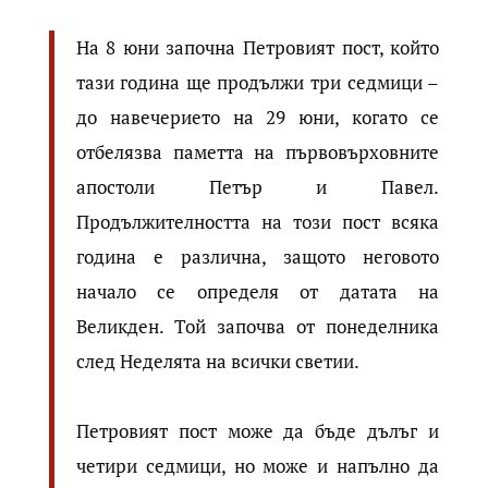
На 8 юни започна Петровият пост, който
тази година ще продължи три седмици –
до навечерието на 29 юни, когато се
отбелязва паметта на първовърховните
апостоли Петър и Павел.
Продължителността на този пост всяка
година е различна, защото неговото
начало се определя от датата на
Великден. Той започва от понеделника
след Неделята на всички светии.
Петровият пост може да бъде дълъг и
четири седмици, но може и напълно да