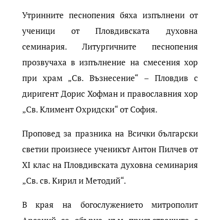
Утринните песнопения бяха изпълнени от
ученици от Пловдивската духовна
семинария. Литургичните песнопения
прозвучаха в изпълнение на смесения хор
при храм „Св. Възнесение“ – Пловдив с
диригент Дорис Хофман и православния хор
„Св. Климент Охридски“ от София.
Проповед за празника на Всички български
светии произнесе ученикът Антон Пилчев от
XI клас на Пловдивската духовна семинария
„Св. св. Кирил и Методий“.
В края на богослужението митрополит