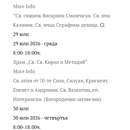
More Info
*Св. свщмчк Висарион Смоленски. Св. мчк
Калиник. Св. мчца Серафима девица. ⭘.
29
юли
29 юли 2026 - сряда
8:00-18:00ч.
Храм „Св. Св. Кирил и Методий“
More Info
Св. апли от 70-те Сила, Силуан, Крискент,
Епенет и Андроник. Св. Валентин, еп.
Интерамски. (Богородични заговезни).
30
юли
30 юли 2026 - четвъртък
8:00-18:00ч.