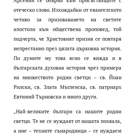
Арсений се обърна към присъстващите с
отеческо слово. Изхождайки от евангелското
четиво за призоваването на светите
апостоли към обществена проповед, той
подчерта, че Христовият призив се повтаря
непрестанно през цялата църковна история.
По думите му това ясно се вижда и в
българската духовна история чрез примера
на множеството родни светци – св. Йоан
Рилски, св. Злата Мъгленска, св. патриарх
Евтимий Търновски и много други.
„Най-великите българи са нашите родни
светци. Те не се нуждаят от нашата похвала,
а ние – техните сънародници – се нуждаем