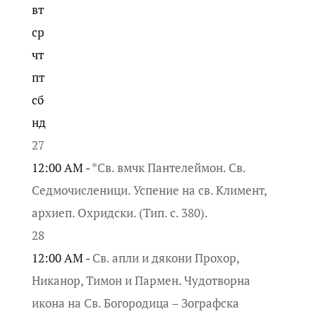
вт
ср
чт
пт
сб
нд
27
12:00 AM -
*Св. вмчк Пантелеймон. Св.
Седмочисленици. Успение на св. Климент,
архиеп. Охридски. (Тип. с. 380).
28
12:00 AM -
Св. апли и дякони Прохор,
Никанор, Тимон и Пармен. Чудотворна
икона на Св. Богородица – Зографска