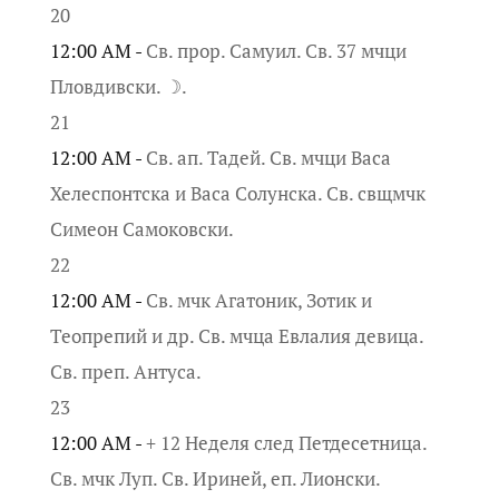
20
12:00 AM -
Св. прор. Самуил. Св. 37 мчци
Пловдивски. ☽.
21
12:00 AM -
Св. ап. Тадей. Св. мчци Васа
Хелеспонтска и Васа Солунска. Св. свщмчк
Симеон Самоковски.
22
12:00 AM -
Св. мчк Агатоник, Зотик и
Теопрепий и др. Св. мчца Евлалия девица.
Св. преп. Антуса.
23
12:00 AM -
+ 12 Неделя след Петдесетница.
Св. мчк Луп. Св. Ириней, еп. Лионски.