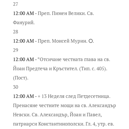
27
12:00 AM -
Преп. Пимен Велики. Св.
Фанурий.
28
12:00 AM -
Преп. Моисей Мурин. ⭘.
29
12:00 AM -
*Отсичане честната глава на св.
Йоан Предтеча и Кръстител. (Тип. с. 405).
(Пост).
30
12:00 AM -
+ 13 Неделя след Петдесетница.
Пренасяне честните мощи на св. Александър
Невски. Св. Александър, Йоан и Павел,
патриарси Константинополски. Гл. 4, утр. ев.