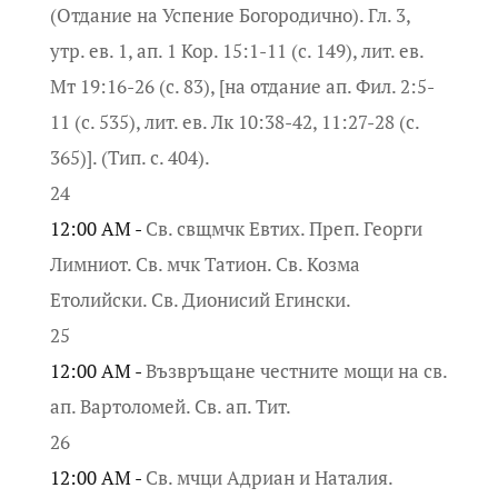
(Отдание на Успение Богородично). Гл. 3,
утр. ев. 1, ап. 1 Кор. 15:1-11 (с. 149), лит. ев.
Мт 19:16-26 (с. 83), [на отдание ап. Фил. 2:5-
11 (с. 535), лит. ев. Лк 10:38-42, 11:27-28 (с.
365)]. (Тип. с. 404).
24
12:00 AM -
Св. свщмчк Евтих. Преп. Георги
Лимниот. Св. мчк Татион. Св. Козма
Етолийски. Св. Дионисий Егински.
25
12:00 AM -
Възвръщане честните мощи на св.
ап. Вартоломей. Св. ап. Тит.
26
12:00 AM -
Св. мчци Адриан и Наталия.