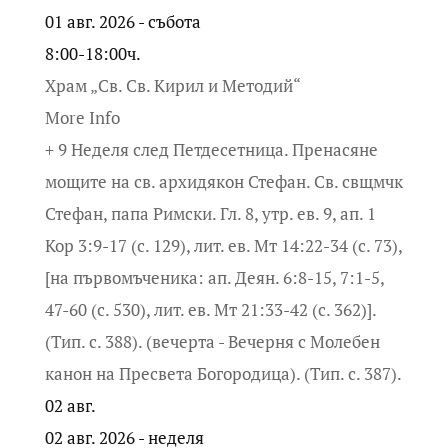
01 авг. 2026 - събота
8:00-18:00ч.
Храм „Св. Св. Кирил и Методий“
More Info
+ 9 Неделя след Петдесетница. Пренасяне
мощите на св. архидякон Стефан. Св. свщмчк
Стефан, папа Римски. Гл. 8, утр. ев. 9, ап. 1
Кор 3:9-17 (с. 129), лит. ев. Мт 14:22-34 (с. 73),
[на първомъченика: ап. Деян. 6:8-15, 7:1-5,
47-60 (с. 530), лит. ев. Мт 21:33-42 (с. 362)].
(Тип. с. 388). (вечерта - Вечерня с Молебен
канон на Пресвета Богородица). (Тип. с. 387).
02
авг.
02 авг. 2026 - неделя