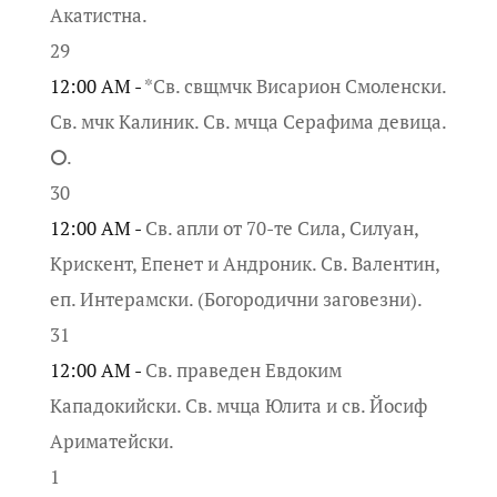
Акатистна.
29
12:00 AM -
*Св. свщмчк Висарион Смоленски.
Св. мчк Калиник. Св. мчца Серафима девица.
⭘.
30
12:00 AM -
Св. апли от 70-те Сила, Силуан,
Крискент, Епенет и Андроник. Св. Валентин,
еп. Интерамски. (Богородични заговезни).
31
12:00 AM -
Св. праведен Евдоким
Кападокийски. Св. мчца Юлита и св. Йосиф
Ариматейски.
1