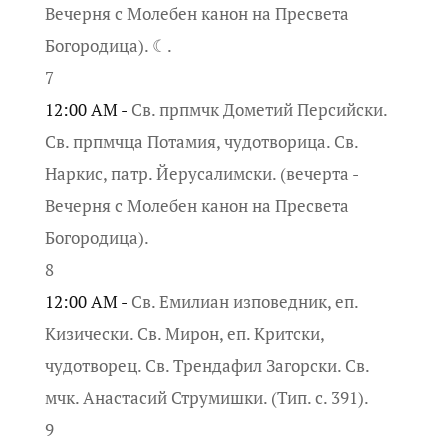
Вечерня с Молебен канон на Пресвета
Богородица). ☾.
7
12:00 AM -
Св. прпмчк Дометий Персийски.
Св. прпмчца Потамия, чудотворица. Св.
Наркис, патр. Йерусалимски. (вечерта -
Вечерня с Молебен канон на Пресвета
Богородица).
8
12:00 AM -
Св. Емилиан изповедник, еп.
Кизически. Св. Мирон, еп. Критски,
чудотворец. Св. Трендафил Загорски. Св.
мчк. Анастасий Струмишки. (Тип. с. 391).
9