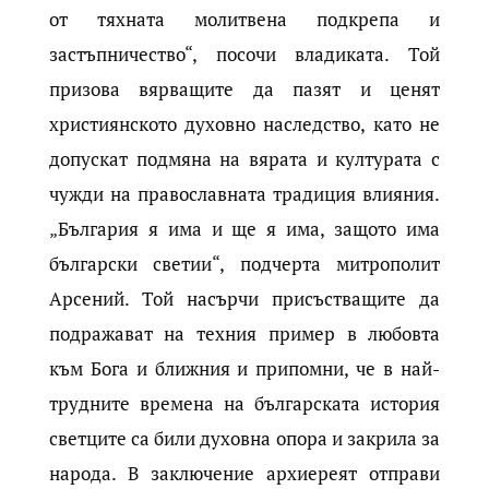
от тяхната молитвена подкрепа и
застъпничество“, посочи владиката. Той
призова вярващите да пазят и ценят
християнското духовно наследство, като не
допускат подмяна на вярата и културата с
чужди на православната традиция влияния.
„България я има и ще я има, защото има
български светии“, подчерта митрополит
Арсений. Той насърчи присъстващите да
подражават на техния пример в любовта
към Бога и ближния и припомни, че в най-
трудните времена на българската история
светците са били духовна опора и закрила за
народа. В заключение архиереят отправи