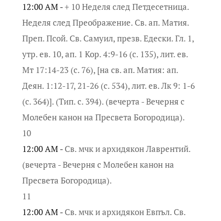
12:00 AM -
+ 10 Неделя след Петдесетница.
Неделя след Преображение. Св. ап. Матия.
Преп. Псой. Св. Самуил, презв. Едески. Гл. 1,
утр. ев. 10, ап. 1 Кор. 4:9-16 (с. 135), лит. ев.
Мт 17:14-23 (с. 76), [на св. ап. Матия: ап.
Деян. 1:12-17, 21-26 (с. 534), лит. ев. Лк 9: 1-6
(с. 364)]. (Тип. с. 394). (вечерта - Вечерня с
Молебен канон на Пресвета Богородица).
10
12:00 AM -
Св. мчк и архидякон Лаврентий.
(вечерта - Вечерня с Молебен канон на
Пресвета Богородица).
11
12:00 AM -
Св. мчк и архидякон Евпъл. Св.