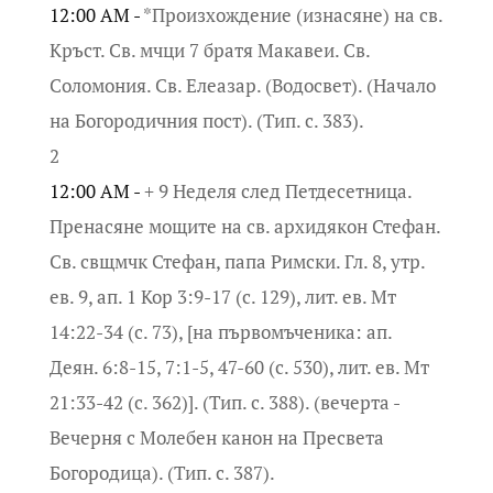
12:00 AM -
*Произхождение (изнасяне) на св.
Кръст. Св. мчци 7 братя Макавеи. Св.
Соломония. Св. Елеазар. (Водосвет). (Начало
на Богородичния пост). (Тип. с. 383).
2
12:00 AM -
+ 9 Неделя след Петдесетница.
Пренасяне мощите на св. архидякон Стефан.
Св. свщмчк Стефан, папа Римски. Гл. 8, утр.
ев. 9, ап. 1 Кор 3:9-17 (с. 129), лит. ев. Мт
14:22-34 (с. 73), [на първомъченика: ап.
Деян. 6:8-15, 7:1-5, 47-60 (с. 530), лит. ев. Мт
21:33-42 (с. 362)]. (Тип. с. 388). (вечерта -
Вечерня с Молебен канон на Пресвета
Богородица). (Тип. с. 387).