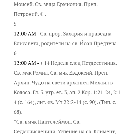
Моисей. Св. мчца Ермиония. Преп.
Петроний. ☾.
5
12:00 AM -
Св. прор. Захария и праведна
Елисавета, родители на св. Йоан Предтеча.
6
12:00 AM -
+ 14 Неделя след Петдесетница.
Св. мчк Ромил. Св. мчк Евдоксий. Преп.
Архип. Чудо на свети архангел Михаил в
Колоса. Гл. 5, утр. ев. 3, ап. 2 Кор. 1:21-24, 2:1-
4 (с. 164), лит. ев. Мт 22:2-14 (с. 90). (Тип. с.
68).
*Св. вмчк Пантелеймон. Св.
Седмочисленици. Успение на св. Климент,