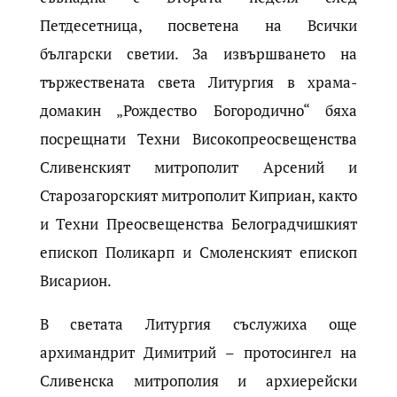
Петдесетница, посветена на Всички
български светии. За извършването на
тържествената света Литургия в храма-
домакин „Рождество Богородично“ бяха
посрещнати Техни Високопреосвещенства
Сливенският митрополит Арсений и
Старозагорският митрополит Киприан, както
и Техни Преосвещенства Белоградчишкият
епископ Поликарп и Смоленският епископ
Висарион.
В светата Литургия съслужиха още
архимандрит Димитрий – протосингел на
Сливенска митрополия и архиерейски