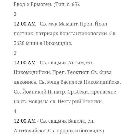
Евод и Ермоген. (Тип. с. 65).
2
12:00 AM -
Св. мчк Мамант. Преп. Йоан
постник, патриарх Константинополски. Св.
3628 мчци в Никомидия.
3
12:00 AM -
Св. свщмчк Антим, еп.
Никомидийски. Преп. Теоктист. Св. Фива
дякониса. Св. мчца Василиса Никомидийска.
Св. Йоаникий II, патр. Сръбски. Пренасяне
на св. мощи на св. Нектарий Егински.
4
12:00 AM -
Св. свщмчк Вавила, еп.
Антиохийски. Св. пророк и боговидец