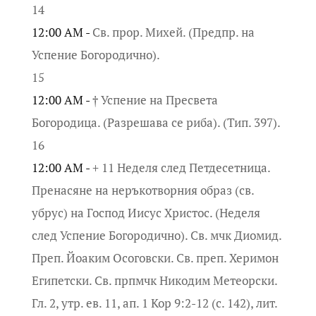
14
12:00 AM -
Св. прор. Михей. (Предпр. на
Успение Богородично).
15
12:00 AM -
† Успение на Пресвета
Богородица. (Разрешава се риба). (Тип. 397).
16
12:00 AM -
+ 11 Неделя след Петдесетница.
Пренасяне на неръкотворния образ (св.
убрус) на Господ Иисус Христос. (Неделя
след Успение Богородично). Св. мчк Диомид.
Преп. Йоаким Осоговски. Св. преп. Херимон
Египетски. Св. прпмчк Никодим Метеорски.
Гл. 2, утр. ев. 11, ап. 1 Кор 9:2-12 (с. 142), лит.