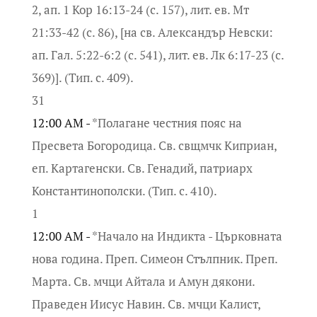
2, ап. 1 Кор 16:13-24 (с. 157), лит. ев. Мт
21:33-42 (с. 86), [на св. Александър Невски:
ап. Гал. 5:22-6:2 (с. 541), лит. ев. Лк 6:17-23 (с.
369)]. (Тип. с. 409).
31
12:00 AM -
*Полагане честния пояс на
Пресвета Богородица. Св. свщмчк Киприан,
еп. Картагенски. Св. Генадий, патриарх
Константинополски. (Тип. с. 410).
1
12:00 AM -
*Начало на Индикта - Църковната
нова година. Преп. Симеон Стълпник. Преп.
Марта. Св. мчци Айтала и Амун дякони.
Праведен Иисус Навин. Св. мчци Калист,