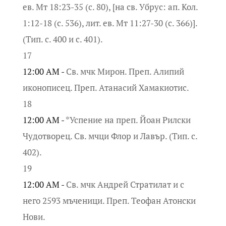
ев. Мт 18:23-35 (с. 80), [на св. Убрус: ап. Кол.
1:12-18 (с. 536), лит. ев. Мт 11:27-30 (с. 366)].
(Тип. с. 400 и с. 401).
17
12:00 AM -
Св. мчк Мирон. Преп. Алипий
иконописец. Преп. Атанасий Хамакиотис.
18
12:00 AM -
*Успение на преп. Йоан Рилски
Чудотворец. Св. мчци Флор и Лавър. (Тип. с.
402).
19
12:00 AM -
Св. мчк Андрей Стратилат и с
него 2593 мъченици. Преп. Теофан Атонски
Нови.