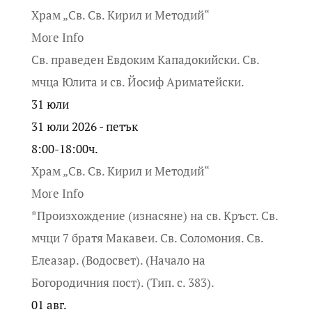
Храм „Св. Св. Кирил и Методий“
More Info
Св. праведен Евдоким Кападокийски. Св.
мчца Юлита и св. Йосиф Ариматейски.
31
юли
31 юли 2026 - петък
8:00-18:00ч.
Храм „Св. Св. Кирил и Методий“
More Info
*Произхождение (изнасяне) на св. Кръст. Св.
мчци 7 братя Макавеи. Св. Соломония. Св.
Елеазар. (Водосвет). (Начало на
Богородичния пост). (Тип. с. 383).
01
авг.