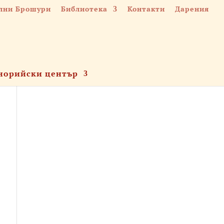
лни Брошури
Библиотека
Контакти
Дарения
норийски център