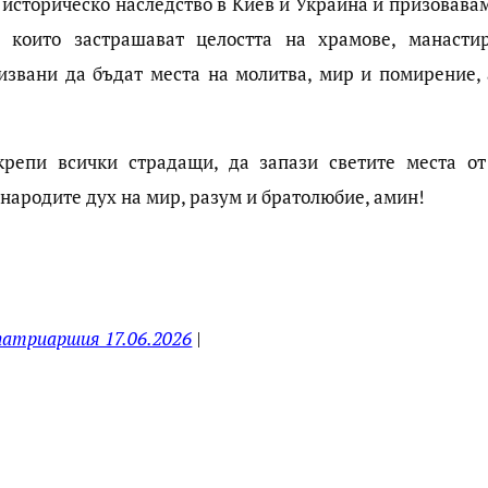
 историческо наследство в Киев и Украйна и призовавам
, които застрашават целостта на храмове, манасти
извани да бъдат места на молитва, мир и помирение, 
репи всички страдащи, да запази светите места от
народите дух на мир, разум и братолюбие, амин!
патриаршия 17.06.2026
|