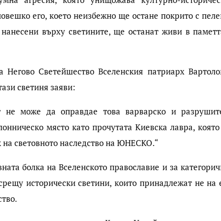
човешко его, което неизбежно ще остане покрито с пеле
, нанесени върху светините, ще останат живи в паметт
а Негово Светейшество Вселенския патриарх Вартоло
тази светиня заяви:
т не може да оправдае това варварско и разрушит
онническо място като прочутата Киевска лавра, която
к на световното наследство на ЮНЕСКО.“
вната болка на Вселенското православие и за категорич
 срещу исторически светини, които принадлежат не на 
ство.