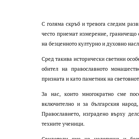
С голяма скръб и тревога следим разв
често приемат измерение, граничещо с
на безценното културно и духовно насл
Сред такива исторически светини особ
обител на православното монашеств
призната и като паметник на световнот
За нас, които многократно сме пос
включително и за българския народ,
Православието, изградено върху дел
техните ученици.
Свидетели сме на нелогична и безу