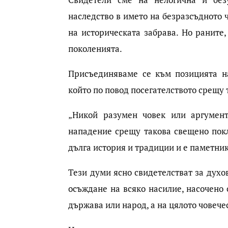
наследство в името на безразсъдното 
на историческата забрава. Но раните
поколенията.
Присъединяваме се към позицията н
който по повод посегателството срещу 
„Никой разумен човек или аргумен
нападение срещу такова свещено покл
дълга история и традиции и е паметни
Тези думи ясно свидетелстват за духо
осъждане на всяко насилие, насочено
държава или народ, а на цялото човече