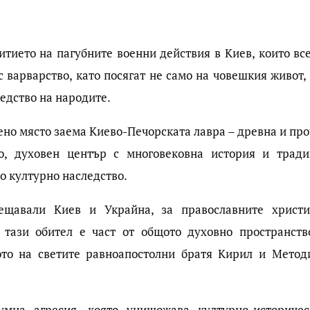
итието на пагубните военни действия в Киев, които все
 варварство, като посягат не само на човешкия живот, 
едство на народите.
ено място заема Киево-Печорската лавра – древна и про
о, духовен център с многовековна история и тради
о културно наследство.
ещавали Киев и Украйна, за православните христи
 тази обител е част от общото духовно пространств
ото на светите равноапостолни братя Кирил и Метод
мна агресия, която унищожава културно-историчес