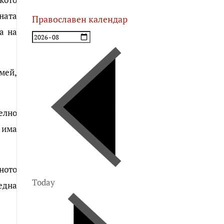
ната
Православен календар
а на
мей,
елно
 има
ното
Today
една