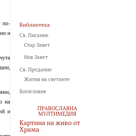
 по-
Библиотека
но и
Св. Писание
Стар Завет
Нов Завет
чута
ции,
Св. Предание
Жития на светиите
Богословие
яни,
о на
ПРАВОСЛАВНА
ий и
МУЛТИМЕДИЯ
Картина на живо от
Храма
кото